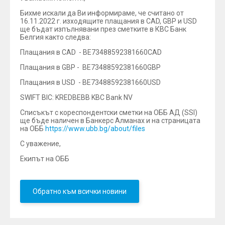
Бихме искали да Ви информираме, че считано от
16.11.2022 г. изходящите плащания в CAD, GBP и USD
ще бъдат изпълнявани през сметките в КВС Банк
Белгия както следва:
Плащания в CAD - BE73488592381660CAD
Плащания в GBP - BE73488592381660GBP
Плащания в USD - BE73488592381660USD
SWIFT BIC: KREDBEBB KBC Bank NV
Списъкът с кореспондентски сметки на ОББ АД (SSI)
ще бъде наличен в Банкерс Алманах и на страницата
на ОББ
https://www.ubb.bg/about/files
С уважение,
Екипът на ОББ
Обратно към всички новини