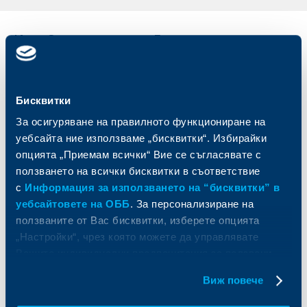
Индивидуални
Бизнес
клиенти
клиенти
Карти
Кредитиране
Бисквитки
Сметки и плащания
Управление на парични средства
Кредити
Търговско финансиране
За осигуряване на правилното функциониране на
Спестявания и инвестиции
ПОС терминали
уебсайта ние използваме „бисквитки“. Избирайки
Частно банкиране
Пазари, инвестиционно банкиране
опцията „Приемам всички“ Вие се съгласявате с
и попечителски услуги
Застраховки
ползването на всички бисквитки в съответствие
Факторинг
Актуализация на клиентски данни
с
Информация за използването на “бисквитки” в
Кредити за собственици на фирми
уебсайтовете на ОББ
. За персонализиране на
Финансови институции и суверени
ползваните от Вас бисквитки, изберете опцията
„Настройки“, чрез която можете да управлявате
За ОББ
Групата на KBC
Вашите индивидуални предпочитания за ползвани
бисквитки.
Кои сме ние
ДЗИ
Виж повече
За KBC Груп
ОББ Интерлийз
За акционери
ОББ Пенсионно осигуряване