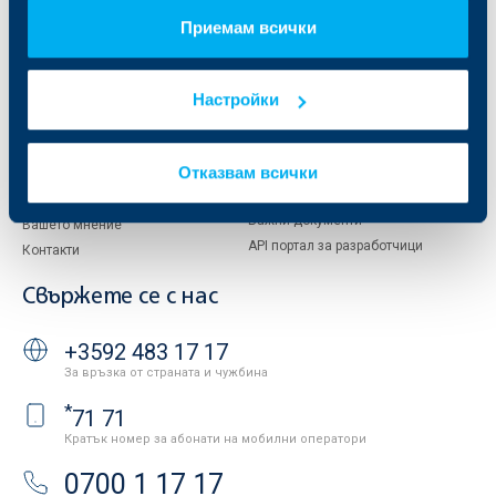
Управление
ОББ Асет мениджмънт
Приемам всички
Европейско финансиране
ОББ Застрахователен брокер
Отчети и анализи
Продажба на имоти
Тарифи и общи условия
Настройки
Други документи
Условия за ползване на сайта
ОББ Галерия
Бисквитки
Отказвам всички
Кариери
Защита на личните данни
Новини
Важни документи
Вашето мнение
API портал за разработчици
Контакти
Свържете се с нас
+3592 483 17 17
За връзка от страната и чужбина
*
71 71
Кратък номер за абонати на мобилни оператори
0700 1 17 17