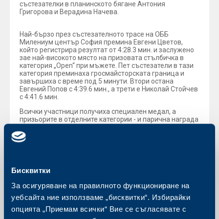
състезателки в планинското бягане Антония
Григорова и Верадина Начева.
Най-бързо през състезателното трасе на ОББ
Милениум център София премина Евгени Цветов,
който регистрира резултат от 4:28.3 мин. и заслужено
зае най-високото място на призовата стълбичка в
категория „Open“ при мъжете. Пет състезатели в тази
категория преминаха гросмайсторската граница и
завършиха с време под 5 минути. Втори остана
Евгений Попов с 4:39.6 мин., а трети е Николай Стойчев
с 4:41.6 мин.
Всички участници получиха специален медал, а
призьорите в отделните категории - и парична награда
под формата на ваучери за пазаруване на спортни
стоки. Специални отличия получиха и най-младите
състезатели, 10-годишният Явор Петров при мъжете и
11-годишната Весела Христонова при жените.
Специална награда получи и Виктор Асенов,
единственият незрящ планински бегач в България,
Бисквитки
който за втора поредна година премина по трасето на
вертикалния маратон. Отличени бяха и най-
За осигуряване на правилното функциониране на
възрастният състезател, както и този с най-
уебсайта ние използваме „бисквитки“. Избирайки
атрактивна екипировка.
опцията „Приемам всички“ Вие се съгласявате с
Отличията на призьорите бяха връчени от Анна