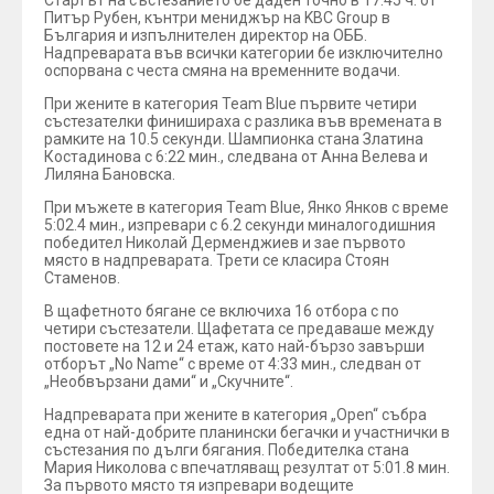
Стартът на състезанието бе даден точно в 17:45 ч. от
Питър Рубен, кънтри мениджър на KBC Group в
България и изпълнителен директор на ОББ.
Надпреварата във всички категории бе изключително
оспорвана с честа смяна на временните водачи.
При жените в категория Team Blue първите четири
състезателки финишираха с разлика във времената в
рамките на 10.5 секунди. Шампионка стана Златина
Костадинова с 6:22 мин., следвана от Анна Велева и
Лиляна Бановска.
При мъжете в категория Team Blue, Янко Янков с време
5:02.4 мин., изпревари с 6.2 секунди миналогодишния
победител Николай Дерменджиев и зае първото
място в надпреварата. Трети се класира Стоян
Стаменов.
В щафетното бягане се включиха 16 отбора с по
четири състезатели. Щафетата се предаваше между
постовете на 12 и 24 етаж, като най-бързо завърши
отборът „No Name“ с време от 4:33 мин., следван от
„Необвързани дами“ и „Скучните“.
Надпреварата при жените в категория „Open“ събра
една от най-добрите планински бегачки и участнички в
състезания по дълги бягания. Победителка стана
Мария Николова с впечатляващ резултат от 5:01.8 мин.
За първото място тя изпревари водещите