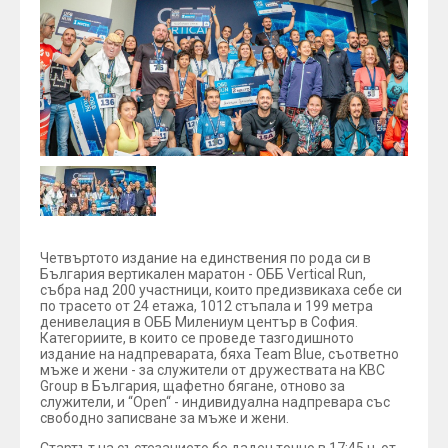
Четвъртото издание на единствения по рода си в
България вертикален маратон - OББ Vertical Run,
събра над 200 участници, които предизвикаха себе си
по трасето от 24 етажа, 1012 стъпала и 199 метра
денивелация в ОББ Милениум център в София.
Категориите, в които се проведе тазгодишното
издание на надпреварата, бяха Team Blue, съответно
мъже и жени - за служители от дружествата на KBC
Group в България, щафетно бягане, отново за
служители, и “Open“ - индивидуална надпревара със
свободно записване за мъже и жени.