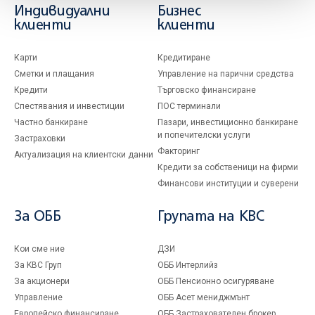
Индивидуални
Бизнес
клиенти
клиенти
Карти
Кредитиране
Сметки и плащания
Управление на парични средства
Кредити
Търговско финансиране
Спестявания и инвестиции
ПОС терминали
Частно банкиране
Пазари, инвестиционно банкиране
и попечителски услуги
Застраховки
Факторинг
Актуализация на клиентски данни
Кредити за собственици на фирми
Финансови институции и суверени
За ОББ
Групата на KBC
Кои сме ние
ДЗИ
За KBC Груп
ОББ Интерлийз
За акционери
ОББ Пенсионно осигуряване
Управление
ОББ Асет мениджмънт
Европейско финансиране
ОББ Застрахователен брокер