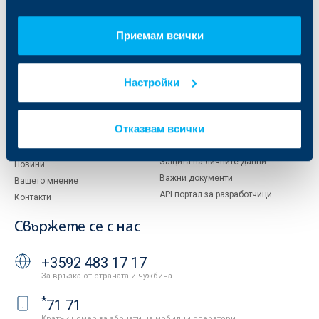
Кои сме ние
ДЗИ
За KBC Груп
ОББ Интерлийз
За акционери
ОББ Пенсионно осигуряване
Приемам всички
Управление
ОББ Асет мениджмънт
Европейско финансиране
ОББ Застрахователен брокер
Настройки
Отчети и анализи
Продажба на имоти
Тарифи и общи условия
Други документи
Отказвам всички
Условия за ползване на сайта
ОББ Галерия
Бисквитки
Кариери
Защита на личните данни
Новини
Важни документи
Вашето мнение
API портал за разработчици
Контакти
Свържете се с нас
+3592 483 17 17
За връзка от страната и чужбина
*
71 71
Кратък номер за абонати на мобилни оператори