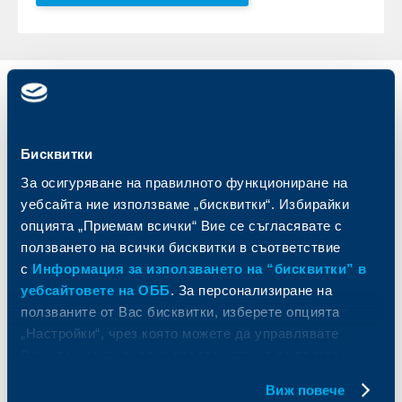
Индивидуални
Бизнес
клиенти
клиенти
Бисквитки
Карти
Кредитиране
Сметки и плащания
Управление на парични средства
За осигуряване на правилното функциониране на
Кредити
Търговско финансиране
уебсайта ние използваме „бисквитки“. Избирайки
Спестявания и инвестиции
ПОС терминали
опцията „Приемам всички“ Вие се съгласявате с
Частно банкиране
Пазари, инвестиционно банкиране
ползването на всички бисквитки в съответствие
и попечителски услуги
Застраховки
с
Информация за използването на “бисквитки” в
Факторинг
Актуализация на клиентски данни
уебсайтовете на ОББ
. За персонализиране на
Кредити за собственици на фирми
ползваните от Вас бисквитки, изберете опцията
Финансови институции и суверени
„Настройки“, чрез която можете да управлявате
Вашите индивидуални предпочитания за ползвани
За ОББ
Групата на KBC
бисквитки.
Виж повече