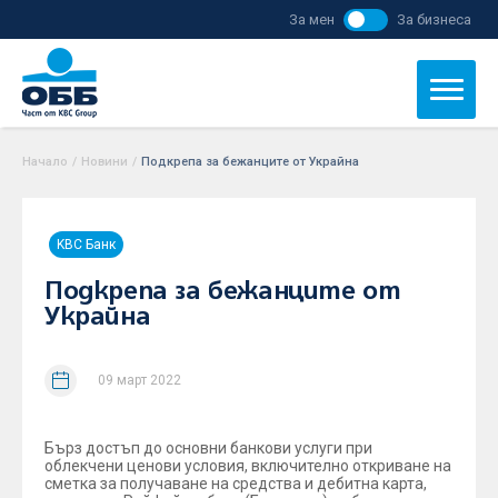
За мен
За бизнеса
Начало
/
Новини
/
Подкрепа за бежанците от Украйна
KBC Банк
Подкрепа за бежанците от
Украйна
09 март 2022
Бърз достъп до основни банкови услуги при
облекчени ценови условия, включително откриване на
сметка за получаване на средства и дебитна карта,