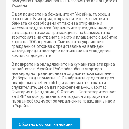
осигурява Райфайзенбанк (България) за бежанците от
Украйна.
С цел подкрепа на бежанците от Украйна, търсещи
спасение в България, откриваните от тях сметки в
банката са освободени от такси за откриване и
месечна поддръжка. Украинските граждани няма да
заплащат и такси за транзакциите на банкомати на
територията на страната, както и плащането с дебитна
карта на ПОС терминал. Сметката за украинските
граждани се открива с представяне на валиден
международен паспорт и попълване на стандартен
комплект документи.
В подкрепа на овладяването на хуманитарната криза
от войната в Украйна Райфайзенбанк стартира
извънредно традиционната си дарителска кампания
„Избери, за да помогнеш“. С набраните средства през
платформата izberi.rbb.bg и дарения от банката и
служителите, ще бъдат подкрепени БЧК, Каритас
България и Фондация „Х. Степич – Благотворителност
за ЦИЕ“ за осигуряването на подслон и продукти от
първа необходимост за украинските граждани у нас и
в Украйна.
Обратно към всички новини