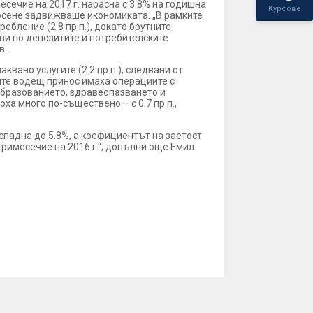
сечие на 2017 г. нарасна с 3.8% на годишна
Курсове
ърсене задвижваше икономиката. „В рамките
бление (2.8 пр.п.), докато брутните
хви по депозитите и потребителските
в.
квано услугите (2.2 пр.п.), следвани от
угите водещ принос имаха операциите с
 образованието, здравеопазването и
ха много по-съществено – с 0.7 пр.п.,
спадна до 5.8%, а коефициентът на заетост
 тримесечие на 2016 г.“, допълни още Емил