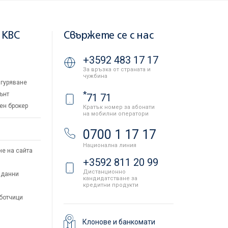
 KBC
Свържете се с нас
+3592 483 17 17
За връзка от страната и
чужбина
гуряване
*
ънт
71 71
ен брокер
Кратък номер за абонати
на мобилни оператори
и
0700 1 17 17
Национална линия
не на сайта
+3592 811 20 99
Дистанционно
 данни
кандидатстване за
кредитни продукти
аботчици
Клонове и банкомати