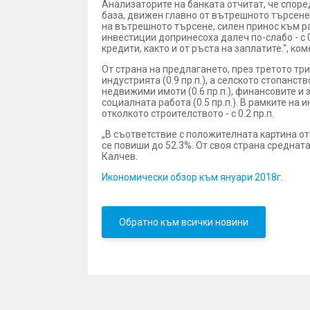
Анализаторите на банката отчитат, че споре
база, движен главно от вътрешното търсене,
на вътрешното търсене, силен принос към рас
инвестиции допринесоха далеч по-слабо - с 
кредити, както и от ръста на заплатите.“, 
От страна на предлагането, през третото три
индустрията (0.9 пр.п.), а селското стопанст
недвижими имоти (0.6 пр.п.), финансовите и
социалната работа (0.5 пр.п.). В рамките н
отколкото строителството - с 0.2 пр.п.
„В съответствие с положителната картина от
се повиши до 52.3%. От своя страна средната
Калчев.
Икономически обзор към януари 2018г.
Обратно към всички новини