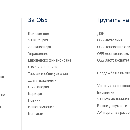
За ОББ
Групата на
Кои сме ние
ДЗИ
За KBC Груп
ОББ Интерлийз
За акционери
ОББ Пенсионно оси
Управление
ОББ Асет мениджм
Европейско финансиране
ОББ Застраховател
Отчети и анализи
Продажба на имот
Тарифи и общи условия
ски
Други документи
Условия за ползва
ОББ Галерия
Бисквитки
Кариери
 на
Защита на личните
Новини
Важни документи
и
Вашето мнение
API портал за разр
Контакти