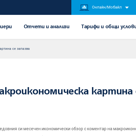
Онлайн/Мобайл
иери
Отчети и анализи
Тарифи и общи услов
ртина се запазва
кроикономическа картина с
едовния си месечен икономически обзор с коментар на макроикон