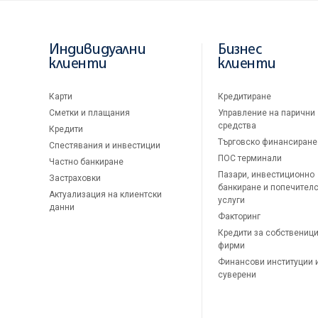
Индивидуални
Бизнес
клиенти
клиенти
Карти
Кредитиране
Сметки и плащания
Управление на парични
средства
Кредити
Търговско финансиране
Спестявания и инвестиции
ПОС терминали
Частно банкиране
Пазари, инвестиционно
Застраховки
банкиране и попечител
Актуализация на клиентски
услуги
данни
Факторинг
Кредити за собственици
фирми
Финансови институции 
суверени