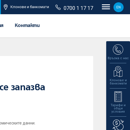
Клонове и банкомати
0700 1 17 17
EN
ия
Контакти
Връзка с нас
Клонове и
банкомати
е запазва
Тарифи и
общи
условия
омическите данни.