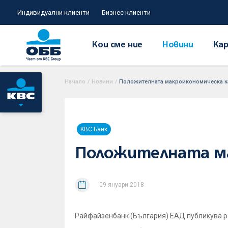
Индивидуални клиенти
Бизнес клиенти
Кои сме ние
Новини
Кар
Начало
/
Новини
/
Положителната макроикономическа ка
KBC Банк
Положителната ма
09 януари 2018
Райфайзенбанк (България) ЕАД публикува р