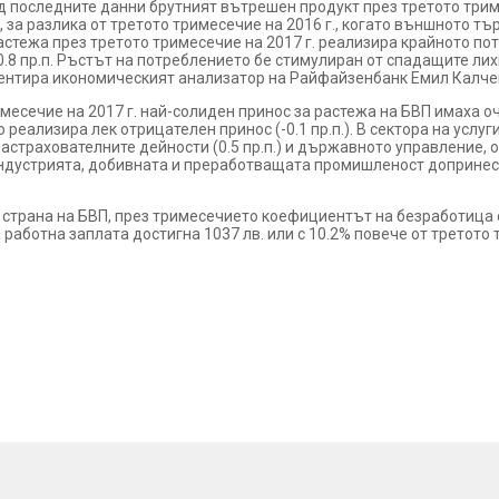
д последните данни брутният вътрешен продукт през третото триме
 за разлика от третото тримесечие на 2016 г., когато външното т
тежа през третото тримесечие на 2017 г. реализира крайното потре
0.8 пр.п. Ръстът на потреблението бе стимулиран от спадащите ли
коментира икономическият анализатор на Райфайзенбанк Емил Калче
месечие на 2017 г. най-солиден принос за растежа на БВП имаха оча
во реализира лек отрицателен принос (-0.1 пр.п.). В сектора на усл
 застрахователните дейности (0.5 пр.п.) и държавното управление,
а индустрията, добивната и преработващата промишленост допринесо
 страна на БВП, през тримесечието коефициентът на безработица 
 работна заплата достигна 1037 лв. или с 10.2% повече от третото