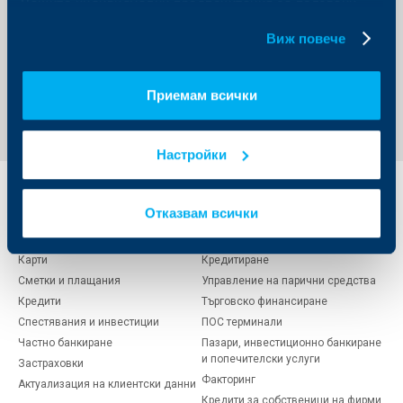
Вашите индивидуални предпочитания за ползвани
активния начин на живот и не на последно място –
с отговорността към уязвимите членове на
бисквитки.
Виж повече
обществото.
Обратно към всички новини
Приемам всички
Настройки
Индивидуални
Бизнес
Отказвам всички
клиенти
клиенти
Карти
Кредитиране
Сметки и плащания
Управление на парични средства
Кредити
Търговско финансиране
Спестявания и инвестиции
ПОС терминали
Частно банкиране
Пазари, инвестиционно банкиране
и попечителски услуги
Застраховки
Факторинг
Актуализация на клиентски данни
Кредити за собственици на фирми