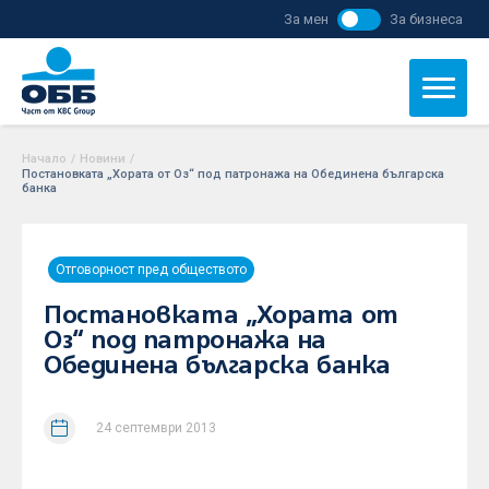
За мен
За бизнеса
Начало
/
Новини
/
Постановката „Хората от Оз“ под патронажа на Обединена българска
банка
Отговорност пред обществото
Постановката „Хората от
Оз“ под патронажа на
Обединена българска банка
24 септември 2013