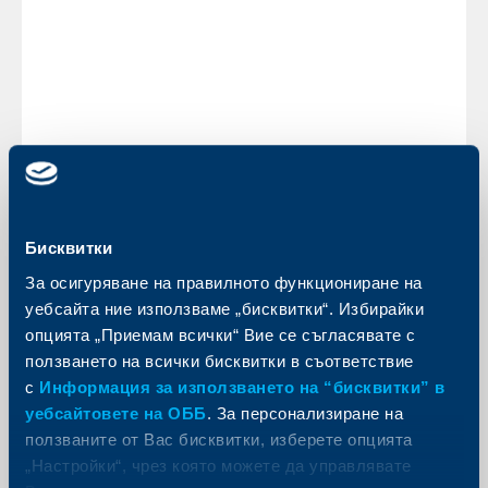
традиционен есенен фестивал в Пловдив и се
утвърждава като едно от най-внушителните
културни явления не само в страната, но и в Европа.
В програмата му се включват от 20 до 25
театрални прояви и 7-8 съпътстващи събития –
кръгла маса, семинари, научни конференции,
представяне на книги, творчески арт срещи,
изложби с театрална тематика и др.
За Обединена българска банка
Учредена през 1992 г. след сливането на 22 български
регионални търговски банки, Обединена българска
банка е първият и най-мащабен консолидационен
Бисквитки
проект в българския банков сектор. Банката
поддържа и развива устойчива политика на
За осигуряване на правилното функциониране на
корпоративна социална отговорност като част от
уебсайта ние използваме „бисквитки“. Избирайки
активния си ангажимент към обществото,
опцията „Приемам всички“ Вие се съгласявате с
неговите членове, неговата история и бъдеще.
Цялостната стратегия на Обединена българска
ползването на всички бисквитки в съответствие
банка в сферата на корпоративната социална
с
Информация за използването на “бисквитки” в
отговорност е насочена към няколко основни линии
уебсайтовете на ОББ
. За персонализиране на
на подкрепа, тясно обвързани със съхраняването на
обществените устои в исторически и културен
ползваните от Вас бисквитки, изберете опцията
план, с поощряването на иновативните изяви в
„Настройки“, чрез която можете да управлявате
изкуството и науката, с подкрепата за спорта и