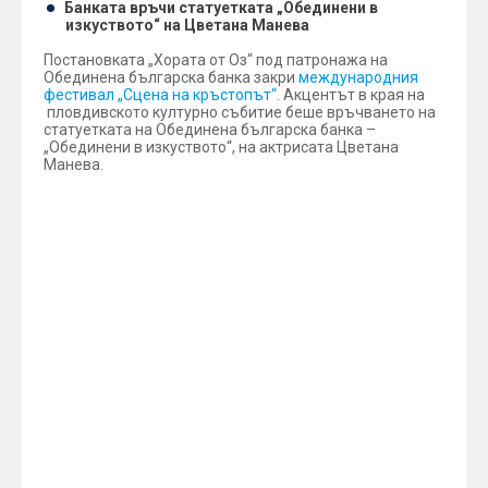
Банката връчи статуетката „Обединени в
изкуството“ на Цветана Манева
Постановката „Хората от Оз“ под патронажа на
Обединена българска банка закри
международния
фестивал „Сцена на кръстопът“.
Акцентът в края на
пловдивското културно събитие беше връчването на
статуетката на Обединена българска банка –
„Обединени в изкуството“, на актрисата Цветана
Манева.
„Обединена българска банка е патрон на
постановката „Хората от Оз“ поради няколко
основни причини – споделяме една обща съдба, а
именно, че сме изненада в програмата. Тази година
банката се завърна като спонсор на фестивала след 6-
годишно отсъствие, а включването на постановката
беше обявено дни преди началото на „Сцена на
кръстопът“, коментира Анка Костова, мениджър „ПР
и спонсорство“, Обединена българска банка.
Банката, която е част от спонсорското сосиете на
фестивала, връчи статуетката „Обединени в
изкуството“ на актрисата Цветана Манева, част от
актьорския състав на постановката.