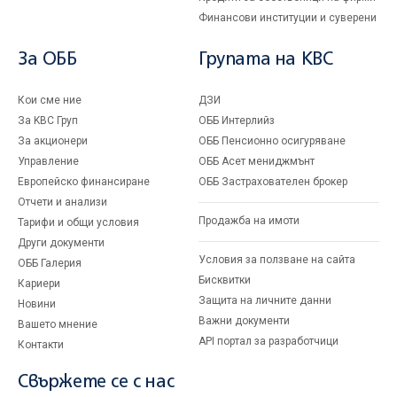
Финансови институции и суверени
За ОББ
Групата на KBC
Кои сме ние
ДЗИ
За KBC Груп
ОББ Интерлийз
За акционери
ОББ Пенсионно осигуряване
Управление
ОББ Асет мениджмънт
Европейско финансиране
ОББ Застрахователен брокер
Отчети и анализи
Продажба на имоти
Тарифи и общи условия
Други документи
Условия за ползване на сайта
ОББ Галерия
Бисквитки
Кариери
Защита на личните данни
Новини
Важни документи
Вашето мнение
API портал за разработчици
Контакти
Свържете се с нас