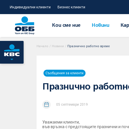
Индивидуални клиенти
Бизнес клиенти
Кои сме ние
Новини
Кар
Начало
/
Новини
/
Празнично работно време
Съобщения за клиенти
Празнично работн
05 септември 2019
Уважаеми клиенти,
във връзка с предстоящите празнични и почи