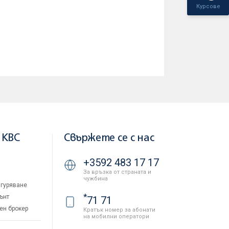
Курсове
 KBC
Свържете се с нас
+3592 483 17 17
За връзка от страната и
чужбина
гуряване
*
ънт
71 71
ен брокер
Кратък номер за абонати
на мобилни оператори