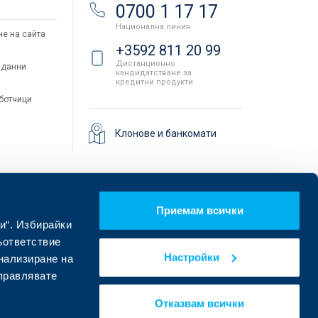
и
0700 1 17 17
Национална линия
не на сайта
+3592 811 20 99
Дистанционно
 данни
кандидатстване за
кредитни продукти
аботчици
Клонове и банкомати
Приемам всички
и“. Избирайки
ъответствие
Настройки
онализиране на
управлявате
Намерете ни в социалните мрежи:
Отказвам всички