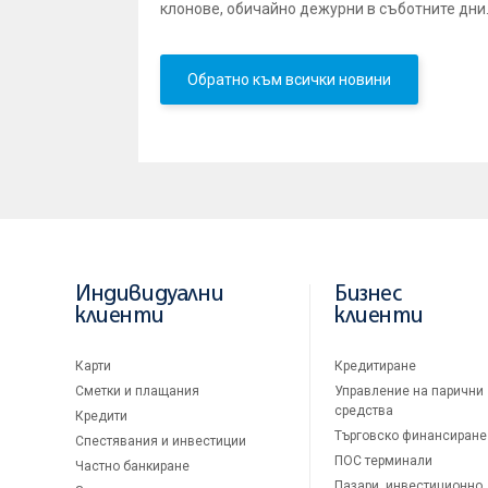
клонове, обичайно дежурни в съботните дни
Обратно към всички новини
Индивидуални
Бизнес
клиенти
клиенти
Карти
Кредитиране
Сметки и плащания
Управление на парични
средства
Кредити
Търговско финансиране
Спестявания и инвестиции
ПОС терминали
Частно банкиране
Пазари, инвестиционно