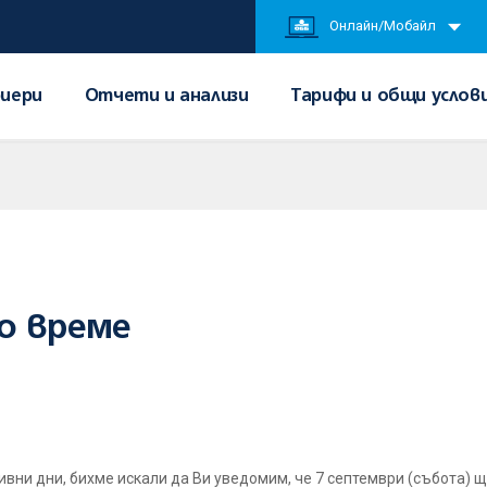
Онлайн/Мобайл
иери
Отчети и анализи
Тарифи и общи услов
о време
вни дни, бихме искали да Ви уведомим, че 7 септември (събота) 