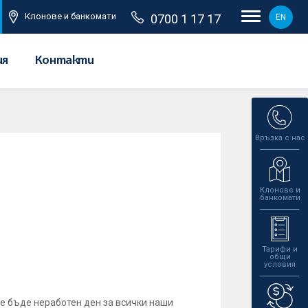
Клонове и банкомати
0700 1 17 17
EN
ия
Контакти
Връзка с нас
Клонове и
банкомати
Тарифи и
общи
условия
ще бъде неработен ден за всички наши