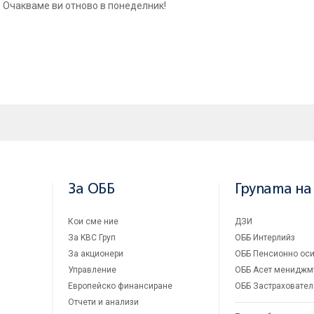
. Очакваме ви отново в понеделник!
За ОББ
Групата на
Кои сме ние
ДЗИ
За KBC Груп
ОББ Интерлийз
За акционери
ОББ Пенсионно оси
Управление
ОББ Асет мениджм
Европейско финансиране
ОББ Застраховател
Отчети и анализи