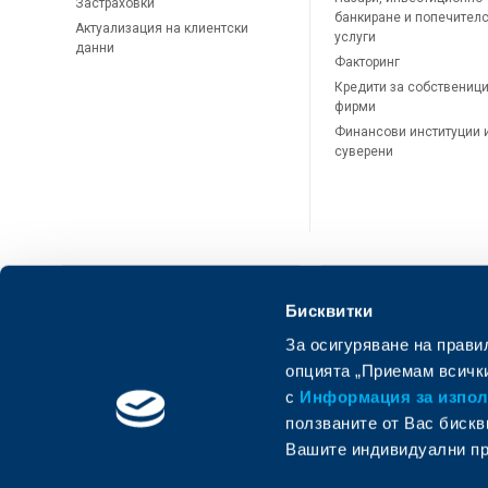
Застраховки
банкиране и попечител
Актуализация на клиентски
услуги
данни
Факторинг
Кредити за собственици
фирми
Финансови институции 
суверени
Бисквитки
За осигуряване на прави
ОББ Онлайн
ОББ Мобай
опцията „Приемам всички
с
Информация за използ
ползваните от Вас бискв
Вашите индивидуални пр