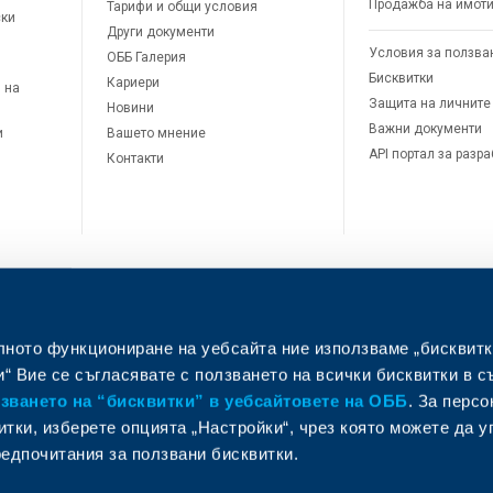
Продажба на имот
Тарифи и общи условия
ски
Други документи
Условия за ползва
ОББ Галерия
Бисквитки
Кариери
 на
Защита на личните
Новини
Важни документи
и
Вашето мнение
API портал за разр
Контакти
лното функциониране на уебсайта ние използваме „бисквитк
л
“ Вие се съгласявате с ползването на всички бисквитки в с
ването на “бисквитки” в уебсайтовете на ОББ
. За перс
итки, изберете опцията „Настройки“, чрез която можете да 
едпочитания за ползвани бисквитки.