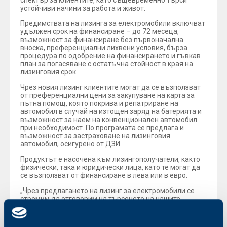
спектър за клиентите, като същевременно търси
устойчиви начини за работа и живот.
Предимствата на лизинга за електромобили включват
удължен срок на финансиране – до 72 месеца,
възможност за финансиране без първоначална
вноска, преференциални лихвени условия, бърза
процедура по одобрение на финансирането и гъвкав
план за погасяване с остатъчна стойност в края на
лизинговия срок.
Чрез новия лизинг клиентите могат да се възползват
от преференциални цени за закупуване на карта за
пътна помощ, която покрива и репатриране на
автомобил в случай на изтощен заряд на батерията и
възможност за наем на конвенционален автомобил
при необходимост. По програмата се предлага и
възможност за застраховане на лизинговия
автомобил, осигурено от ДЗИ.
Продуктът е насочена към лизингополучатели, както
физически, така и юридически лица, като те могат да
се възползват от финансиране в лева или в евро.
„Чрез предлагането на лизинг за електромобили се
стремим да отговорим на търсенето на нашите
клиенти, да намалим вредното въздействие върху
околната среда и да отговорим на социалната и
икономическа динамика с нужната устойчивост и