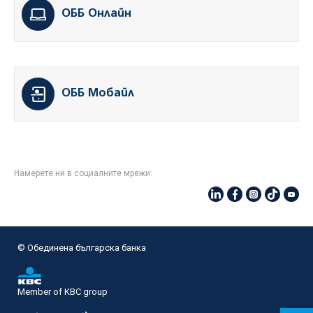
ОББ Онлайн
ОББ Мобайл
Намерете ни в социалните мрежи:
© Oбединена българска банка
Member of KBC group