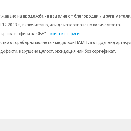
ължаване на
продажба на изделия от благородни и други метали
1.12.2023 г., включително, или до изчерпване на количествата;
звършва в офиси на ОББ* -
списък с офиси
тво от сребърни кюлчета - медальон ПАМП , а от друг вид артикул 
и дефекти, нарушена цялост, оксидация или без сертификат.