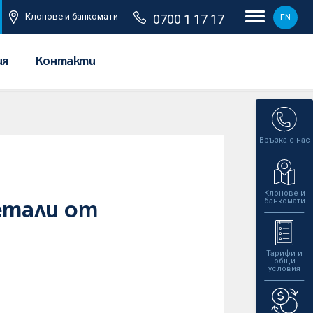
Клонове и банкомати
0700 1 17 17
EN
ия
Контакти
Връзка с нас
Клонове и
банкомати
метали от
Тарифи и
общи
условия