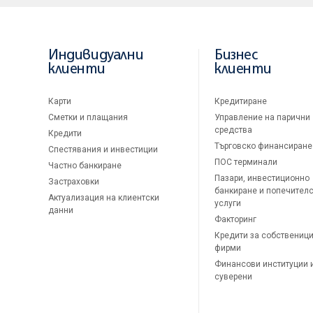
Индивидуални
Бизнес
клиенти
клиенти
Карти
Кредитиране
Сметки и плащания
Управление на парични
средства
Кредити
Търговско финансиране
Спестявания и инвестиции
ПОС терминали
Частно банкиране
Пазари, инвестиционно
Застраховки
банкиране и попечител
Актуализация на клиентски
услуги
данни
Факторинг
Кредити за собственици
фирми
Финансови институции 
суверени