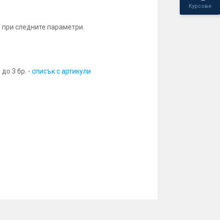
Курсове
, при следните параметри.
до 3 бр. -
списък с артикули