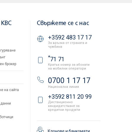
 KBC
Свържете се с нас
+3592 483 17 17
За връзка от страната и
чужбина
гуряване
*
ънт
71 71
ен брокер
Кратък номер за абонати
на мобилни оператори
и
0700 1 17 17
Национална линия
не на сайта
+3592 811 20 99
Дистанционно
 данни
кандидатстване за
кредитни продукти
аботчици
Клонове и банкомати