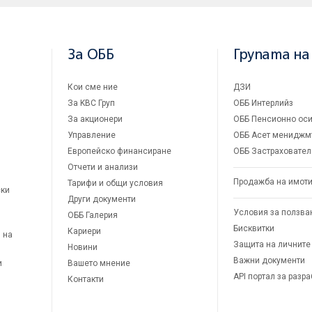
За ОББ
Групата на
Кои сме ние
ДЗИ
За KBC Груп
ОББ Интерлийз
За акционери
ОББ Пенсионно оси
Управление
ОББ Асет мениджм
Европейско финансиране
ОББ Застраховател
Отчети и анализи
Продажба на имот
Тарифи и общи условия
ски
Други документи
Условия за ползва
ОББ Галерия
Бисквитки
Кариери
 на
Защита на личните
Новини
Важни документи
и
Вашето мнение
API портал за разр
Контакти