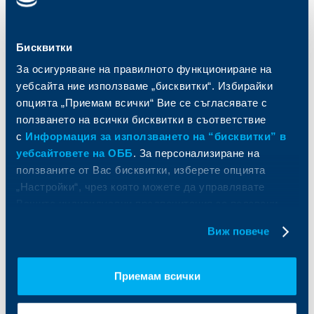
Кредити
Търговско финансиране
Спестявания и инвестиции
ПОС терминали
Частно банкиране
Пазари, инвестиционно банкиране
Бисквитки
и попечителски услуги
Застраховки
За осигуряване на правилното функциониране на
Факторинг
Актуализация на клиентски данни
уебсайта ние използваме „бисквитки“. Избирайки
Кредити за собственици на фирми
опцията „Приемам всички“ Вие се съгласявате с
Финансови институции и суверени
ползването на всички бисквитки в съответствие
За ОББ
Групата на KBC
с
Информация за използването на “бисквитки” в
уебсайтовете на ОББ
. За персонализиране на
Кои сме ние
ДЗИ
ползваните от Вас бисквитки, изберете опцията
За KBC Груп
ОББ Интерлийз
„Настройки“, чрез която можете да управлявате
За акционери
ОББ Пенсионно осигуряване
Вашите индивидуални предпочитания за ползвани
Управление
ОББ Асет мениджмънт
бисквитки.
Виж повече
Европейско финансиране
ОББ Застрахователен брокер
Отчети и анализи
Продажба на имоти
Тарифи и общи условия
Приемам всички
Други документи
Условия за ползване на сайта
ОББ Галерия
Бисквитки
Кариери