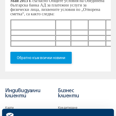
Май 2013 г.
съгласно Общите условия на Обединена
българска банка АД за платежни услуги за
физически лица, лихвените условия по „Отворена
сметка“, са както следва:
Честота на изплащане
1 месец
3 месеца
6 месеца
12
на лихвата
месе
BGN
1.80%
2.60%
3.40%
4.75
EUR
1.70%
2.40%
3.00%
4.00
USD
1.00%
1.40%
2.10%
3.00
Обратно към всички новини
Индивидуални
Бизнес
клиенти
клиенти
Карти
Кредитиране
Сметки и плащания
Управление на парични средства