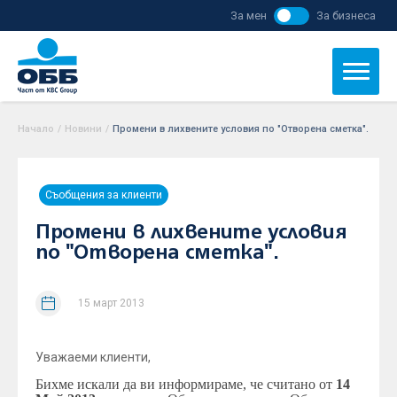
За мен
За бизнеса
Начало
/
Новини
/
Промени в лихвените условия по "Отворена сметка".
Съобщения за клиенти
Промени в лихвените условия
по "Отворена сметка".
15 март 2013
Уважаеми клиенти,
Бихме искали да ви информираме, че считано от
14