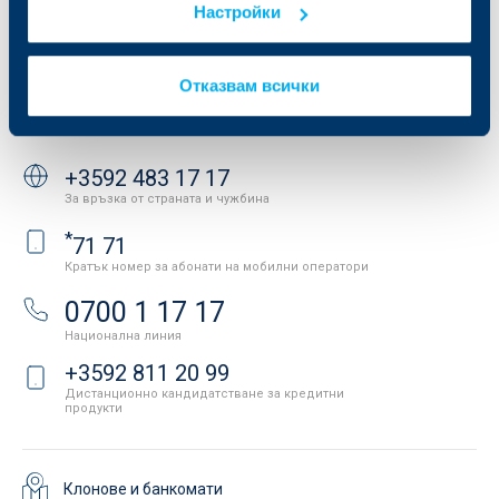
Настройки
Защита на личните данни
Новини
Важни документи
Вашето мнение
API портал за разработчици
Контакти
Отказвам всички
Свържете се с нас
+3592 483 17 17
За връзка от страната и чужбина
*
71 71
Кратък номер за абонати на мобилни оператори
0700 1 17 17
Национална линия
+3592 811 20 99
Дистанционно кандидатстване за кредитни
продукти
Клонове и банкомати