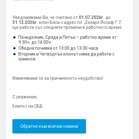
Уведомяваме Ви, че считано от
01.07.2026г.
до
31.12.2026г.
клон Бяла с адрес пл. „Екзарх Йосиф I“ 7,
ще работи със следните промени в работното време:
Понеделник, Сряда и Петък – работно време от
9.30ч. до 16.00ч.
Обедна почивка от 13:00 до 13:30 часа.
Вторник и Четвъртък клонът няма да работи с
клиенти.
Извиняваме се за причиненото неудобство!
С уважение,
Екипът на ОББ
Обратно към всички новини