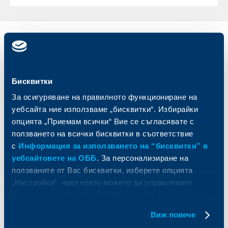
Индивидуални
Бизнес
клиенти
клиенти
Карти
Кредитиране
Бисквитки
Сметки и плащания
Управление на парични средства
За осигуряване на правилното функциониране на
Кредити
Търговско финансиране
уебсайта ние използваме „бисквитки“. Избирайки
Спестявания и инвестиции
ПОС терминали
опцията „Приемам всички“ Вие се съгласявате с
Частно банкиране
Пазари, инвестиционно банкиране
ползването на всички бисквитки в съответствие
и попечителски услуги
Застраховки
Факторинг
с
Информация за използването на “бисквитки” в
Актуализация на клиентски данни
Кредити за собственици на фирми
уебсайтовете на ОББ
. За персонализиране на
Финансови институции и суверени
ползваните от Вас бисквитки, изберете опцията
„Настройки“, чрез която можете да управлявате
За ОББ
Групата на KBC
Вашите индивидуални предпочитания за ползвани
бисквитки.
Виж повече
Кои сме ние
ДЗИ
За KBC Груп
ОББ Интерлийз