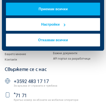
За акционери
ОББ Пенсионно осигуряване
Приемам всички
Управление
ОББ Асет мениджмънт
Европейско финансиране
ОББ Застрахователен брокер
Отчети и анализи
Настройки
Продажба на имоти
Тарифи и общи условия
Други документи
Условия за ползване на сайта
ОББ Галерия
Отказвам всички
Бисквитки
Кариери
Защита на личните данни
Новини
Важни документи
Вашето мнение
API портал за разработчици
Контакти
Свържете се с нас
+3592 483 17 17
За връзка от страната и чужбина
*
71 71
Кратък номер за абонати на мобилни оператори