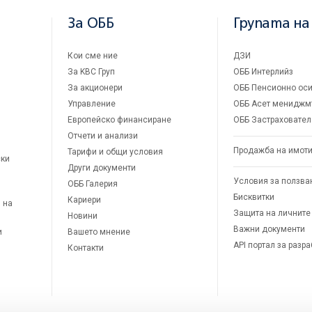
За ОББ
Групата на
Кои сме ние
ДЗИ
За KBC Груп
ОББ Интерлийз
За акционери
ОББ Пенсионно оси
Управление
ОББ Асет мениджм
Европейско финансиране
ОББ Застраховател
Отчети и анализи
Продажба на имот
Тарифи и общи условия
ски
Други документи
Условия за ползва
ОББ Галерия
Бисквитки
Кариери
 на
Защита на личните
Новини
Важни документи
и
Вашето мнение
API портал за разр
Контакти