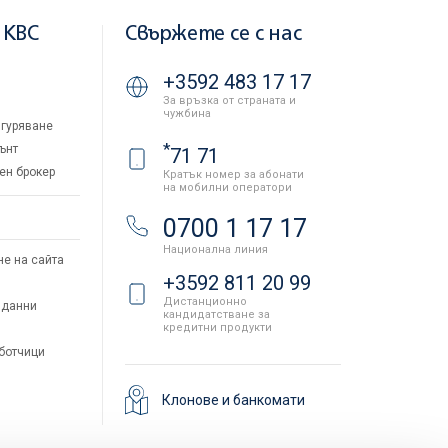
 KBC
Свържете се с нас
+3592 483 17 17
За връзка от страната и
чужбина
гуряване
*
ънт
71 71
ен брокер
Кратък номер за абонати
на мобилни оператори
и
0700 1 17 17
Национална линия
не на сайта
+3592 811 20 99
Дистанционно
 данни
кандидатстване за
кредитни продукти
аботчици
Клонове и банкомати