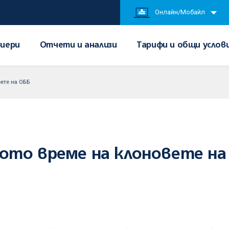
Онлайн/Мобайл
иери
Отчети и анализи
Тарифи и общи услов
ете на ОББ
ото време на клоновете на