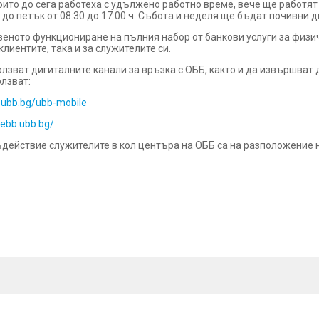
 които до сега работеха с удължено работно време, вече ще работя
до петък от 08:30 до 17:00 ч. Събота и неделя ще бъдат почивни д
ото функциониране на пълния набор от банкови услуги за физиче
клиентите, така и за служителите си.
олзват дигиталните канали за връзка с ОББ, както и да извършват
олзват:
ubb.bg/ubb-mobile
/ebb.ubb.bg/
ъдействие служителите в кол центъра на ОББ са на разположениe 