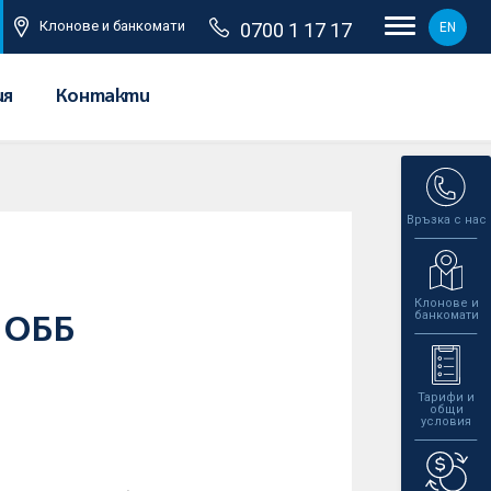
Клонове и банкомати
0700 1 17 17
EN
ия
Контакти
Връзка с нас
Клонове и
банкомати
 ОББ
Тарифи и
общи
условия