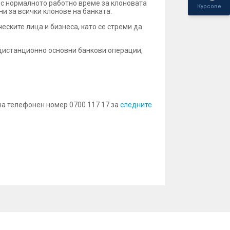
т с нормалното работно време за клоновата
Курсове
ни за всички клонове на банката.
ските лица и бизнеса, като се стреми да
 дистанционно основни банкови операции,
на телефонен номер 0700 117 17 за
следните