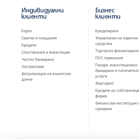
Индивидуални
Бизнес
клиенти
клиенти
Карти
Кредитиране
Сметки и плащания
Управление на парични
средства
Кредити
Търговско финансиране
Спестявания и инвестиции
ПОС терминали
Частно банкиране
Пазари, инвестиционно
Застраховки
банкиране и попечител
Актуализация на клиентски
услуги
данни
Факторинг
Кредити за собственици
фирми
Финансови институции 
суверени