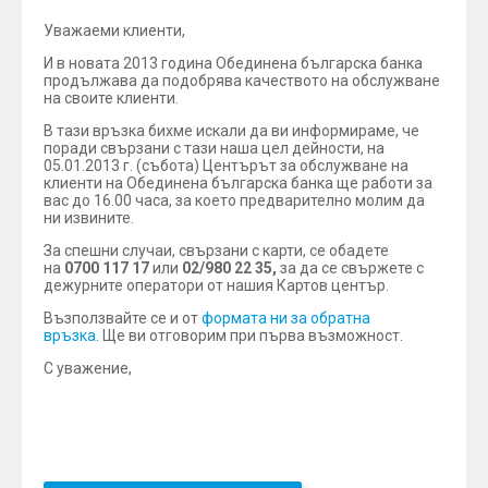
Уважаеми клиенти,
И в новата 2013 година Обединена българска банка
продължава да подобрява качеството на обслужване
на своите клиенти.
В тази връзка бихме искали да ви информираме, че
поради свързани с тази наша цел дейности, на
05.01.2013 г. (събота) Центърът за обслужване на
клиенти на Обединена българска банка ще работи за
вас до 16.00 часа, за което предварително молим да
ни извините.
За спешни случаи, свързани с карти, се обадете
на
0700 117 17
или
02/980 22 35,
за да се свържете с
дежурните оператори от нашия Картов център.
Възползвайте се и от
формата ни за обратна
връзка
. Ще ви отговорим при първа възможност.
С уважение,
Екипът на Обединена българска банка