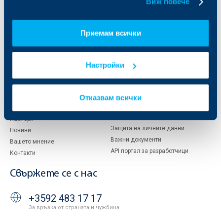
Виж повече
Кои сме ние
ДЗИ
За KBC Груп
ОББ Интерлийз
Приемам всички
За акционери
ОББ Пенсионно осигуряване
Управление
ОББ Асет мениджмънт
Европейско финансиране
ОББ Застрахователен брокер
Настройки
Отчети и анализи
Продажба на имоти
Тарифи и общи условия
Други документи
Отказвам всички
Условия за ползване на сайта
ОББ Галерия
Бисквитки
Кариери
Защита на личните данни
Новини
Важни документи
Вашето мнение
API портал за разработчици
Контакти
Свържете се с нас
+3592 483 17 17
За връзка от страната и чужбина