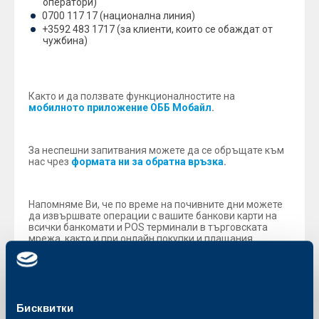
оператори)
0700 117 17 (национална линия)
+3592 483 1717 (за клиенти, които се обаждат от
чужбина)
Както и да ползвате функционалностите на
мобилното приложение ОББ Мобайл
.
За неспешни запитвания можете да се обръщате към
нас чрез
формата ни за обратна връзка
.
Напомняме Ви, че по време на почивните дни можете
да извършвате операции с вашите банкови карти на
всички банкомати и POS терминали в търговската
мрежа, както и при онлайн покупки и плащания.
С пожелание за весели празници,
Екипът на ОББ
Бисквитки