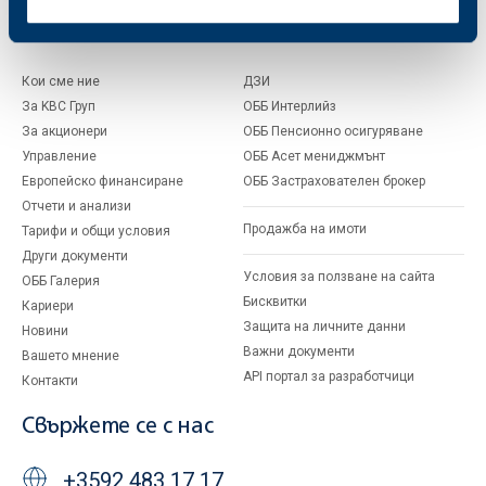
За ОББ
Групата на KBC
Кои сме ние
ДЗИ
За KBC Груп
ОББ Интерлийз
За акционери
ОББ Пенсионно осигуряване
Управление
ОББ Асет мениджмънт
Европейско финансиране
ОББ Застрахователен брокер
Отчети и анализи
Продажба на имоти
Тарифи и общи условия
Други документи
Условия за ползване на сайта
ОББ Галерия
Бисквитки
Кариери
Защита на личните данни
Новини
Важни документи
Вашето мнение
API портал за разработчици
Контакти
Свържете се с нас
+3592 483 17 17