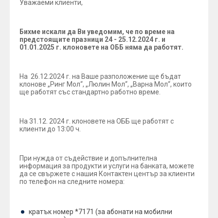
Уважаеми клиенти,
Бихме искали да Ви уведомим, че по време на
предстоящите празници 24 - 25.12.2024 г. и
01.01.2025 г. клоновете на ОББ няма да работят.
На 26.12.2024 г. на Ваше разположение ще бъдат
клонове „Ринг Мол“, „Люлин Мол“, „Варна Мол“, които
ще работят със стандартно работно време.
На 31.12. 2024 г. клоновете на ОББ ще работят с
клиенти до 13:00 ч.
При нужда от съдействие и допълнителна
информация за продукти и услуги на банката, можете
да се свържете с нашия Контактен център за клиенти
по телефон на следните номера:
кратък номер *7171 (за абонати на мобилни