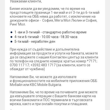
Уважаеми клиенти,
Бихме искали да ви уведомим, че по време на
предстоящите празници 1-ви май и от 3-ти до 6-ти май
клоновете на ОББ няма да работят, с изключение на
дежурните офиси - София, Мега Мол Люлин и София,
Ринг Мол.
1 -ви и 3-ти май - стандартно работно време
4-ти и 6-ти май - 10.00 часа -18.30 часа
5-ти май - неработен ден
При нужда от съдействие и допълнителна
информация за продукти и услуги на банката, можете
да се свържете с нашия Контактен център за клиенти
по телефон на следните номера: кратък номер *7171;
0700 117 17; +3592 483 1717 (за клиенти, които се
обаждат от чужбина)
Напомняме Ви, че можете да използвате
и функционалностите на мобилните приложения ОББ
Мобайл или КВС Mobile Bulgaria.
Напомняме Ви, че по време на почивните дни можете
да извършвате операции с Вашите банкови карти на
всички банкомати и ПОС терминали в търговската
мрежа, както и при онлайн покупки и плащания.