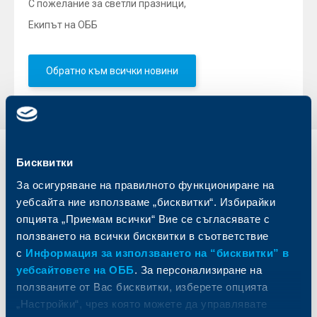
С пожелание за светли празници,
Екипът на ОББ
Обратно към всички новини
Индивидуални
Бизнес
Бисквитки
клиенти
клиенти
За осигуряване на правилното функциониране на
уебсайта ние използваме „бисквитки“. Избирайки
Карти
Кредитиране
опцията „Приемам всички“ Вие се съгласявате с
Сметки и плащания
Управление на парични средства
ползването на всички бисквитки в съответствие
Кредити
Търговско финансиране
с
Информация за използването на “бисквитки” в
Спестявания и инвестиции
ПОС терминали
уебсайтовете на ОББ
. За персонализиране на
Частно банкиране
Пазари, инвестиционно банкиране
и попечителски услуги
ползваните от Вас бисквитки, изберете опцията
Застраховки
Факторинг
„Настройки“, чрез която можете да управлявате
Актуализация на клиентски данни