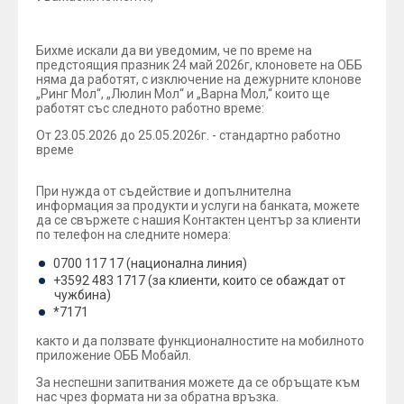
Бихме искали да ви уведомим, че по време на
предстоящия празник 24 май 2026г, клоновете на ОББ
няма да работят, с изключение на дежурните клонове
„Ринг Мол“, „Люлин Мол“ и „Варна Мол,“ които ще
работят със следното работно време:
От 23.05.2026 до 25.05.2026г. - стандартно работно
време
При нужда от съдействие и допълнителна
информация за продукти и услуги на банката, можете
да се свържете с нашия Контактен център за клиенти
по телефон на следните номера:
0700 117 17 (национална линия)
+3592 483 1717 (за клиенти, които се обаждат от
чужбина)
*7171
както и да ползвате функционалностите на мобилното
приложение ОББ Мобайл.
За неспешни запитвания можете да се обръщате към
нас чрез формата ни за обратна връзка.