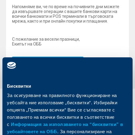
Напомняме ви, че по време на почивните дни можете
да извършвате операции с вашите банкови карти на
всички банкомати и POS терминали в търговската
мрежа, както и при онлайн покупки и плащания.
С пожелание за весели празници,
Екипът на ОББ
Обратно към всички новини
Бисквитки
За осигуряване на правилното функциониране на
Индивидуални
Бизнес
уебсайта ние използваме „бисквитки“. Избирайки
клиенти
клиенти
опцията „Приемам всички“ Вие се съгласявате с
ползването на всички бисквитки в съответствие
Карти
Кредитиране
с
Информация за използването на “бисквитки” в
Сметки и плащания
Управление на парични средства
уебсайтовете на ОББ
. За персонализиране на