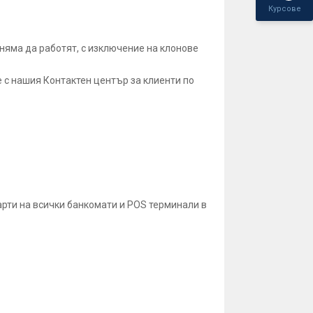
Курсове
няма да работят, с изключение на клонове
 с нашия Контактен център за клиенти по
арти на всички банкомати и POS терминали в