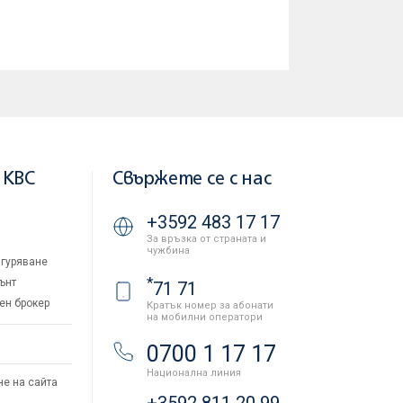
 KBC
Свържете се с нас
+3592 483 17 17
За връзка от страната и
чужбина
гуряване
*
ънт
71 71
ен брокер
Кратък номер за абонати
на мобилни оператори
и
0700 1 17 17
Национална линия
не на сайта
+3592 811 20 99