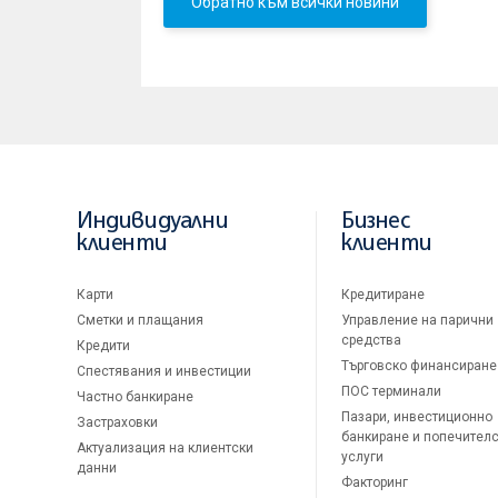
Обратно към всички новини
Индивидуални
Бизнес
клиенти
клиенти
Карти
Кредитиране
Сметки и плащания
Управление на парични
средства
Кредити
Търговско финансиране
Спестявания и инвестиции
ПОС терминали
Частно банкиране
Пазари, инвестиционно
Застраховки
банкиране и попечител
Актуализация на клиентски
услуги
данни
Факторинг