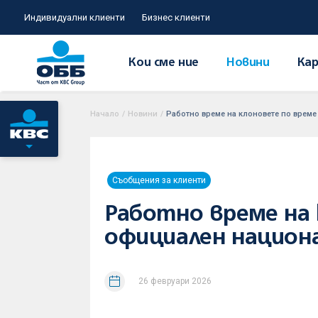
Индивидуални клиенти
Бизнес клиенти
Кои сме ние
Новини
Кар
Начало
/
Новини
/
Работно време на клоновете по врем
Съобщения за клиенти
Работно време на
официален национа
26 февруари 2026