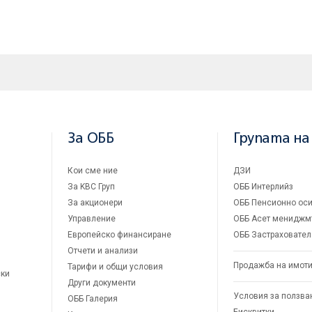
За ОББ
Групата на
Кои сме ние
ДЗИ
За KBC Груп
ОББ Интерлийз
За акционери
ОББ Пенсионно оси
Управление
ОББ Асет мениджм
Европейско финансиране
ОББ Застраховател
Отчети и анализи
Продажба на имот
Тарифи и общи условия
ски
Други документи
Условия за ползва
ОББ Галерия