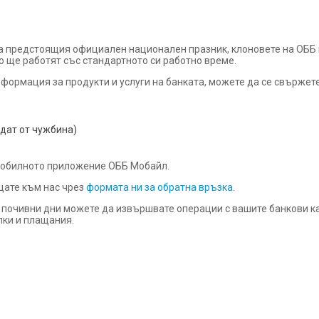
на предстоящия официален национален празник, клоновете на ОББ 
то ще работят със стандартното си работно време.
формация за продукти и услуги на банката, можете да се свържете
ждат от чужбина)
 мобилното приложение ОББ Мобайл.
щате към нас чрез
формата ни за обратна връзка
.
и почивни дни можете да извършвате операции с вашите банкови к
пки и плащания.