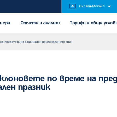
Онлайн/Мобайл
иери
Отчети и анализи
Тарифи и общи услов
е на предстоящия официален национален празник
 клоновете по време на пр
лен празник