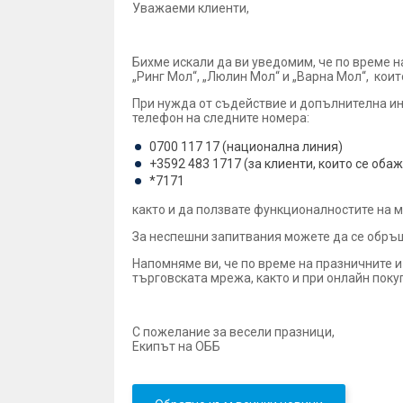
Уважаеми клиенти,
Бихме искали да ви уведомим, че по време 
„Ринг Мол“, „Люлин Мол“ и „Варна Мол“, кои
При нужда от съдействие и допълнителна ин
телефон на следните номера:
0700 117 17 (национална линия)
+3592 483 1717 (за клиенти, които се оба
*7171
както и да ползвате функционалностите на
За неспешни запитвания можете да се обръ
Напомняме ви, че по време на празничните 
търговската мрежа, както и при онлайн поку
С пожелание за весели празници,
Екипът на ОББ