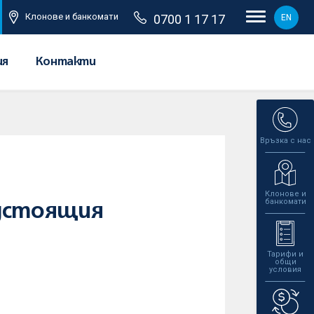
Клонове и банкомати
0700 1 17 17
EN
ия
Контакти
Връзка с нас
Клонове и
банкомати
едстоящия
Тарифи и
общи
условия