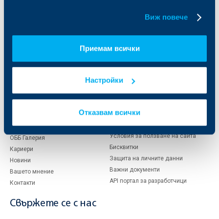
Финансови институции и суверени
бисквитки.
Виж повече
За ОББ
Групата на KBC
Приемам всички
Кои сме ние
ДЗИ
За KBC Груп
ОББ Интерлийз
За акционери
ОББ Пенсионно осигуряване
Настройки
Управление
ОББ Асет мениджмънт
Европейско финансиране
ОББ Застрахователен брокер
Отчети и анализи
Отказвам всички
Продажба на имоти
Тарифи и общи условия
Други документи
Условия за ползване на сайта
ОББ Галерия
Бисквитки
Кариери
Защита на личните данни
Новини
Важни документи
Вашето мнение
API портал за разработчици
Контакти
Свържете се с нас