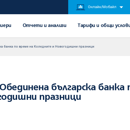
Онлайн/Мобайл
иери
Отчети и анализи
Тарифи и общи услов
ка банка по време на Коледните и Новогодишни празници
Обединена българска банка 
годишни празници