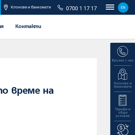
Клонове и банкомати
0700 1 17 17
EN
ия
Контакти
Връзка с нас
Клонове и
банкомати
по време на
Тарифи и
общи
условия