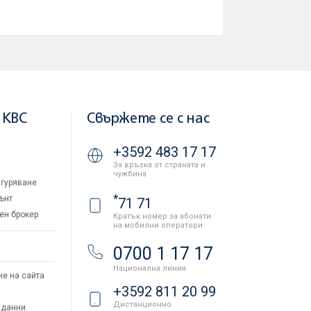
 KBC
Свържете се с нас
+3592 483 17 17
За връзка от страната и
чужбина
гуряване
*
ънт
71 71
ен брокер
Кратък номер за абонати
на мобилни оператори
и
0700 1 17 17
Национална линия
не на сайта
+3592 811 20 99
Дистанционно
 данни