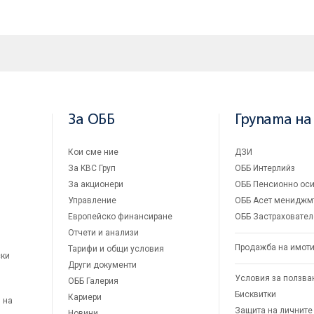
За ОББ
Групата на
Кои сме ние
ДЗИ
За KBC Груп
ОББ Интерлийз
За акционери
ОББ Пенсионно оси
Управление
ОББ Асет мениджм
Европейско финансиране
ОББ Застраховател
Отчети и анализи
Продажба на имот
Тарифи и общи условия
ски
Други документи
Условия за ползва
ОББ Галерия
Бисквитки
Кариери
 на
Защита на личните
Новини