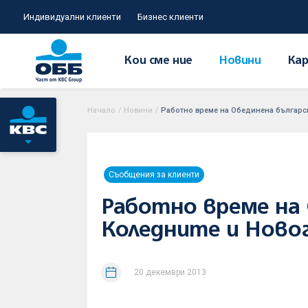
Индивидуални клиенти
Бизнес клиенти
Кои сме ние
Новини
Кар
Начало
/
Новини
/
Работно време на Обединена българс
Съобщения за клиенти
Работно време на 
Коледните и Ново
20 декември 2013