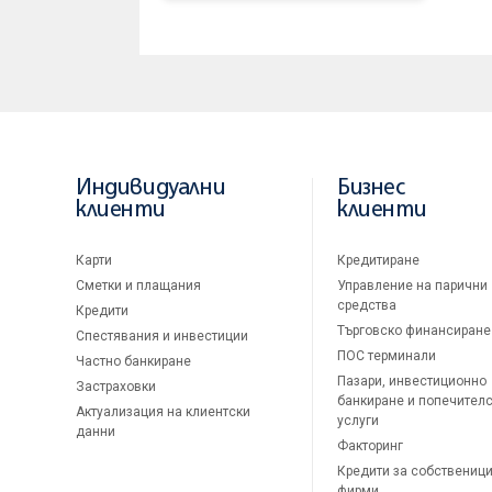
Индивидуални
Бизнес
клиенти
клиенти
Карти
Кредитиране
Сметки и плащания
Управление на парични
средства
Кредити
Търговско финансиране
Спестявания и инвестиции
ПОС терминали
Частно банкиране
Пазари, инвестиционно
Застраховки
банкиране и попечител
Актуализация на клиентски
услуги
данни
Факторинг
Кредити за собственици
фирми