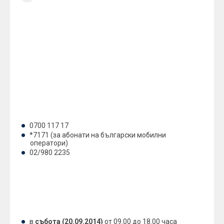
Уважаеми клиенти,
Уведомяваме ви, че на 22 септември – понеделник
(Ден на Независимостта на България) клоновете на
Обединена българска банка няма да работят. За
съдействие и разяснение относно продукти и услуги
на Обединена българска банка можете да се
свържете с Центъра за обслужване на клиенти по
телефона на Обединена българска банка на следните
номера:
0700 117 17
*7171 (за абонати на български мобилни
оператори)
02/980 2235
По време на почивните дни Центърът ни за
обслужване на клиенти ще отговаря на вашите
запитвания, както следва:
в
събота (20.09.2014)
от 09.00 до 18.00 часа