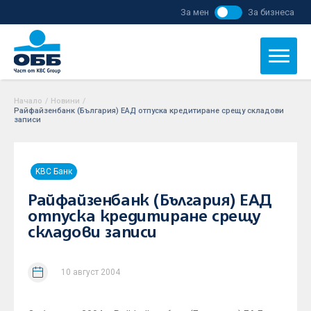
За мен
За бизнеса
Начало
/
Новини
/
Райфайзенбанк (България) ЕАД отпуска кредитиране срещу складови
записи
KBC Банк
Райфайзенбанк (България) ЕАД
отпуска кредитиране срещу
складови записи
10 август 2004