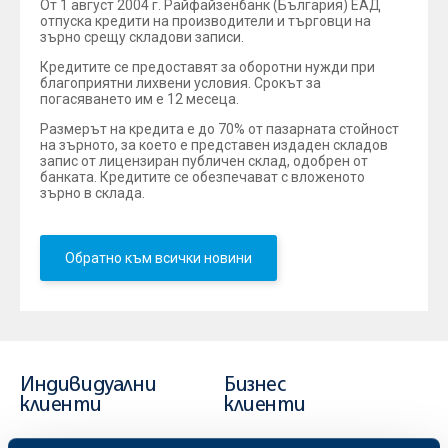
От 1 август 2004 г. Райфайзенбанк (България) ЕАД
отпуска кредити на производители и търговци на
зърно срещу складови записи.
Кредитите се предоставят за оборотни нужди при
благоприятни лихвени условия. Срокът за
погасяването им е 12 месеца.
Размерът на кредита е до 70% от пазарната стойност
на зърното, за което е представен издаден складов
запис от лицензиран публичен склад, одобрен от
банката. Кредитите се обезпечават с вложеното
зърно в склада.
Обратно към всички новини
Индивидуални
Бизнес
клиенти
клиенти