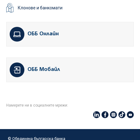
Клонове и банкомати
ОББ Онлайн
ОББ Мобайл
Намерете ни в социалните мрежи:
© Oбединена българска банка