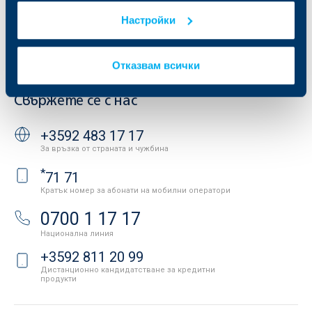
Условия за ползване на сайта
ОББ Галерия
Настройки
Бисквитки
Кариери
Защита на личните данни
Новини
Важни документи
Вашето мнение
Отказвам всички
API портал за разработчици
Контакти
Свържете се с нас
+3592 483 17 17
За връзка от страната и чужбина
*
71 71
Кратък номер за абонати на мобилни оператори
0700 1 17 17
Национална линия
+3592 811 20 99
Дистанционно кандидатстване за кредитни
продукти