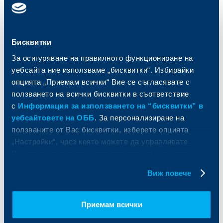
Карти
Кредитиране
Сметки и плащания
Управление на парични средства
Кредити
Търговско финансиране
Спестявания и инвестиции
ПОС терминали
Бисквитки
Частно банкиране
Пазари, инвестиционно банкиране
и попечителски услуги
За осигуряване на правилното функциониране на
Застраховки
Факторинг
уебсайта ние използваме „бисквитки“. Избирайки
Актуализация на клиентски данни
Кредити за собственици на фирми
опцията „Приемам всички“ Вие се съгласявате с
Финансови институции и суверени
ползването на всички бисквитки в съответствие
с
Информация за използването на “бисквитки” в
За ОББ
Групата на KBC
уебсайтовете на ОББ
. За персонализиране на
ползваните от Вас бисквитки, изберете опцията
Кои сме ние
ДЗИ
„Настройки“, чрез която можете да управлявате
За KBC Груп
ОББ Интерлийз
Вашите индивидуални предпочитания за ползвани
За акционери
ОББ Пенсионно осигуряване
бисквитки.
Управление
ОББ Асет мениджмънт
Виж повече
Европейско финансиране
ОББ Застрахователен брокер
Отчети и анализи
Приемам всички
Продажба на имоти
Тарифи и общи условия
Други документи