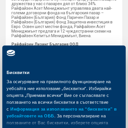
дружества у нас с пазарен дял от близо 34%.
Райфайзен Асет Мениджмънт управлява двата най-
големи договорни фонда на българския пазар –
Райфайзен (България) Фонд Паричен Пазар и
Райфайзен (България) Фонд Защитена инвестиция в
Евро. Освен шест местни фонда, Райфайзен Асет
Мениджмънт предлага и 12 чуждестранни схеми на
Райфайзен Кепитъл Мениджмънт, Виена.
Райфайзен Лизинг България ООД
Към 30 септември 2012 г. активите на Райфайзен
Лизинг България ООД и Райфайзен Ауто Лизинг
България ЕООД възлязоха на 332 млн. лв., а
лизинговият портфейл на двете дружества достигна
300 млн. лв. Според статистиката на БНБ и данни от
Българската асоциация за лизинг, към 30 септември
Бисквитки
2012 г. Райфайзен Лизинг България ООД и Райфайзен
Ауто Лизинг България ЕООД имат пазарен дял от 9%.
За осигуряване на правилното функциониране на
уебсайта ние използваме „бисквитки“. Избирайки
Райфайзен Застрахователен Брокер ЕООД
Дъщерното дружество на Райфайзенбанк -
опцията „Приемам всички“ Вие се съгласявате с
Райфайзен Застрахователен Брокер ЕООД се наложи
ползването на всички бисквитки в съответствие
като един от лидерите на пазара на
застрахователните посредници. То предлага на
с
Информация за използването на “бисквитки” в
клиентите си застрахователни продукти на 15
уебсайтовете на ОББ
. За персонализиране на
компании.
ползваните от Вас бисквитки, изберете опцията
Райфайзен Имоти ЕООД