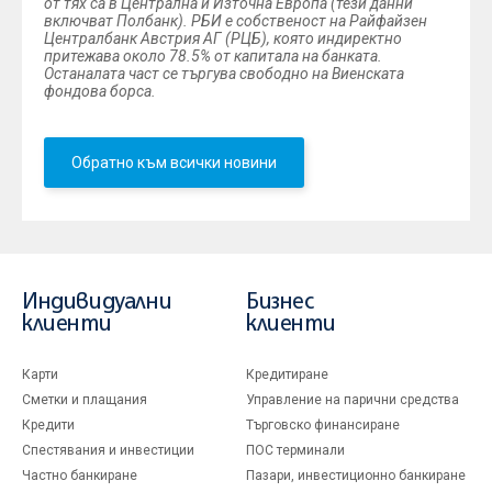
от тях са в Централна и Източна Европа (тези данни
включват Полбанк). РБИ е собственост на Райфайзен
Централбанк Австрия АГ (РЦБ), която индиректно
притежава около 78.5% от капитала на банката.
Останалата част се търгува свободно на Виенската
фондова борса.
Обратно към всички новини
Индивидуални
Бизнес
клиенти
клиенти
Карти
Кредитиране
Сметки и плащания
Управление на парични средства
Кредити
Търговско финансиране
Спестявания и инвестиции
ПОС терминали
Частно банкиране
Пазари, инвестиционно банкиране