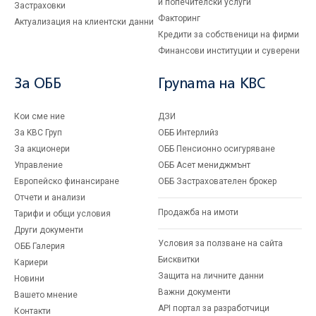
и попечителски услуги
Застраховки
Факторинг
Актуализация на клиентски данни
Кредити за собственици на фирми
Финансови институции и суверени
За ОББ
Групата на KBC
Кои сме ние
ДЗИ
За KBC Груп
ОББ Интерлийз
За акционери
ОББ Пенсионно осигуряване
Управление
ОББ Асет мениджмънт
Европейско финансиране
ОББ Застрахователен брокер
Отчети и анализи
Продажба на имоти
Тарифи и общи условия
Други документи
Условия за ползване на сайта
ОББ Галерия
Бисквитки
Кариери
Защита на личните данни
Новини
Важни документи
Вашето мнение
API портал за разработчици
Контакти