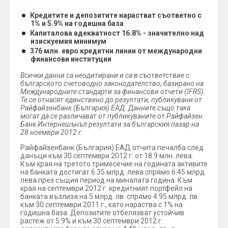
Кредитите и депозитите нарастват съответно с
1% и 5.9% на годишна база
Капиталова адекватност 16.8% - значително над
изискуемия минимум
376 млн. евро кредитни линии от международни
финансови институции
Всички данни са неодитирани и са в съответствие с
българското счетоводно законодателство, базирано на
Международните стандарти за финансови отчети (IFRS).
Те се отнасят единствено до резултати, публикувани от
Райфайзенбанк (България) ЕАД. Данните също така
могат да се различават от публикуваните от Райфайзен
Банк Интернешънъл резултати за българския пазар на
28 ноември 2012 г.
Райфайзенбанк (България) ЕАД отчита печалба след
данъци към 30 септември 2012 г. от 18.9 млн. лева.
Към края на третото тримесечие на годината активите
на банката достигат 6.35 млрд. лева спрямо 6.45 млрд.
лева през същия период на миналата година. Към
края на септември 2012 г. кредитният портфейл на
банката възлиза на 5 млрд. лв. спрямо 4.95 млрд. лв.
към 30 септември 2011 г., като нараства с 1% на
годишна база. Депозитите отбелязват устойчив
растеж от 5.9% и към 30 септември 2012 г.