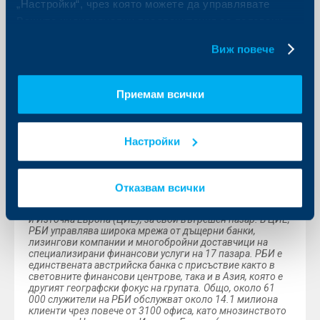
„Настройки“, чрез която можете да управлявате
Към третото тримесечие на 2012 г. Райфайзен Имоти
ЕООД отчита ръст на броя на продажбите на жилищни
Вашите индивидуални предпочитания за ползвани
имоти, но запазване на техния обем в сравнение със
бисквитки.
същия период на 2011 г., основно породен от по-
Виж повече
ниските продажни цени и свитите бюджети на
купувачите при покупка на имоти.
Райфайзен Имоти осъществява дейността си чрез
своите офиси в София, Пловдив, Варна, Бургас и Русе,
Приемам всички
като освен посреднически услуги по сделки с
недвижими имоти, предлага на клиентите си пазарни
проучвания и анализи.
Настройки
***
Райфайзенбанк (България) ЕАД (
www.rbb.bg
) е основана
през 1994г. Банката е 100% собственост на Райфайзен
Банк Интернешънъл АГ (РБИ).
Отказвам всички
РБИ приема както Австрия, където е водеща
корпоративна и инвестиционна банка, така и Централна
и Източна Европа (ЦИЕ), за свой вътрешен пазар. В ЦИЕ,
РБИ управлява широка мрежа от дъщерни банки,
лизингови компании и многобройни доставчици на
специализирани финансови услуги на 17 пазара. РБИ е
единствената австрийска банка с присъствие както в
световните финансови центрове, така и в Азия, която е
другият географски фокус на групата. Общо, около 61
000 служители на РБИ обслужват около 14.1 милиона
клиенти чрез повече от 3100 офиса, като мнозинството