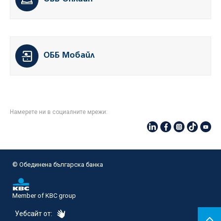
ОББ Мобайл
Намерете ни в социалните мрежи:
© Oбединена българска банка
Member of KBC group
eDesign
Уебсайт от: