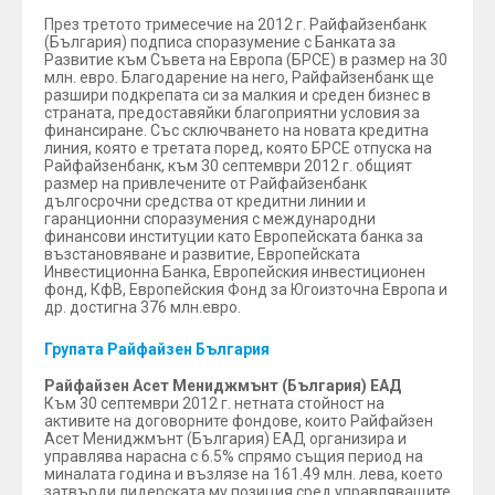
През третото тримесечие на 2012 г. Райфайзенбанк
(България) подписа споразумение с Банката за
Развитие към Съвета на Европа (БРСЕ) в размер на 30
млн. евро. Благодарение на него, Райфайзенбанк ще
разшири подкрепата си за малкия и среден бизнес в
страната, предоставяйки благоприятни условия за
финансиране. Със сключването на новата кредитна
линия, която е третата поред, която БРСЕ отпуска на
Райфайзенбанк, към 30 септември 2012 г. общият
размер на привлечените от Райфайзенбанк
дългосрочни средства от кредитни линии и
гаранционни споразумения с международни
финансови институции като Европейската банка за
възстановяване и развитие, Европейската
Инвестиционна Банка, Европейския инвестиционен
фонд, КфВ, Европейския Фонд за Югоизточна Европа и
др. достигна 376 млн.евро.
Групата Райфайзен България
Райфайзен Асет Мениджмънт (България) ЕАД
Към 30 септември 2012 г. нетната стойност на
активите на договорните фондове, които Райфайзен
Асет Мениджмънт (България) ЕАД организира и
управлява нарасна с 6.5% спрямо същия период на
миналата година и възлязе на 161.49 млн. лева, което
затвърди лидерската му позиция сред управляващите