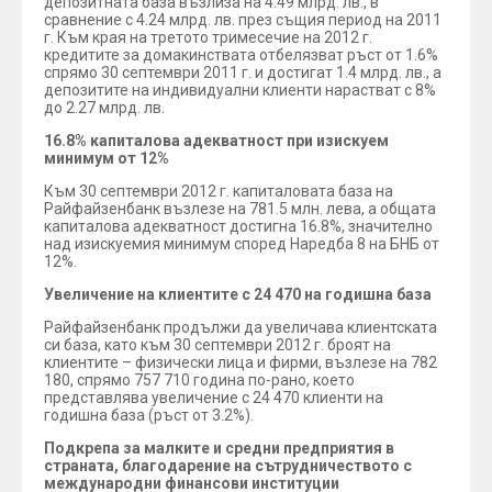
депозитната база възлиза на 4.49 млрд. лв., в
сравнение с 4.24 млрд. лв. през същия период на 2011
г. Към края на третото тримесечие на 2012 г.
кредитите за домакинствата отбелязват ръст от 1.6%
спрямо 30 септември 2011 г. и достигат 1.4 млрд. лв., а
депозитите на индивидуални клиенти нарастват с 8%
до 2.27 млрд. лв.
16.8% капиталова адекватност при изискуем
минимум от 12%
Към 30 септември 2012 г. капиталовата база на
Райфайзенбанк възлезе на 781.5 млн. лева, а общата
капиталова адекватност достигна 16.8%, значително
над изискуемия минимум според Наредба 8 на БНБ от
12%.
Увеличение на клиентите с 24 470 на годишна база
Райфайзенбанк продължи да увеличава клиентската
си база, като към 30 септември 2012 г. броят на
клиентите – физически лица и фирми, възлезе на 782
180, спрямо 757 710 година по-рано, което
представлява увеличение с 24 470 клиенти на
годишна база (ръст от 3.2%).
Подкрепа за малките и средни предприятия в
страната, благодарение на сътрудничеството с
международни финансови институции