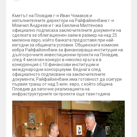
Кметът на Пловдив г-н Иван Чомаков и
изпълнителните директори на Райфайзенбанк г-н
Момчил Андреев и г-жа Евелина Милтенова
официално подписаха заключителните документи на
сделката за облигационен заем в размер на над 25
милиона евро, който банката предоставя при най-
изгодни за общината условия. Общинската комисия
избра Райфайзенбанк за финансираща институция на
дългосрочните инвестиционни проекти на Пловдив,
след 4-месечен конкурс в няколко кръга и в
конкуренция с 10 финансови институции и
международни консорциуми. Веднага след
официалното подписване на заключителните
документи, Райфайзенбанк има готовност да осигури
първия транш от над 5 млн. евро, с който община
Пловдив да започне реализацията на
инфраструктурните си проекти още тази година.