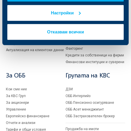
Карти
Кредитиране
Настройки
Сметки и плащания
Управление на парични средства
Кредити
Търговско финансиране
Спестявания и инвестиции
ПОС терминали
Отказвам всички
Частно банкиране
Пазари, инвестиционно банкиране
и попечителски услуги
Застраховки
Факторинг
Актуализация на клиентски данни
Кредити за собственици на фирми
Финансови институции и суверени
За ОББ
Групата на KBC
Кои сме ние
ДЗИ
За KBC Груп
ОББ Интерлийз
За акционери
ОББ Пенсионно осигуряване
Управление
ОББ Асет мениджмънт
Европейско финансиране
ОББ Застрахователен брокер
Отчети и анализи
Продажба на имоти
Тарифи и общи условия