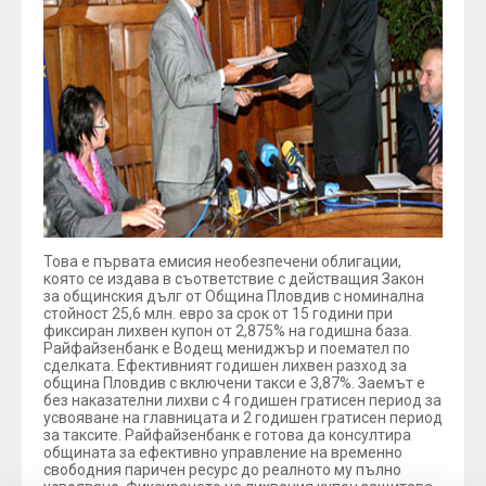
Това е първата емисия необезпечени облигации,
която се издава в съответствие с действащия Закон
за общинския дълг от Община Пловдив с номинална
стойност 25,6 млн. евро за срок от 15 години при
фиксиран лихвен купон от 2,875% на годишна база.
Райфайзенбанк е Водещ мениджър и поемател по
сделката. Ефективният годишен лихвен разход за
община Пловдив с включени такси е 3,87%. Заемът е
без наказателни лихви с 4 годишен гратисен период за
усвояване на главницата и 2 годишен гратисен период
за таксите. Райфайзенбанк е готова да консултира
общината за ефективно управление на временно
свободния паричен ресурс до реалното му пълно