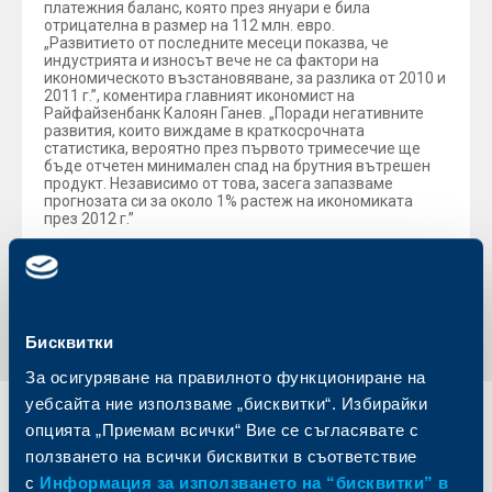
платежния баланс, която през януари е била
отрицателна в размер на 112 млн. евро.
„Развитието от последните месеци показва, че
индустрията и износът вече не са фактори на
икономическото възстановяване, за разлика от 2010 и
2011 г.”, коментира главният икономист на
Райфайзенбанк Калоян Ганев. „Поради негативните
развития, които виждаме в краткосрочната
статистика, вероятно през първото тримесечие ще
бъде отчетен минимален спад на брутния вътрешен
продукт. Независимо от това, засега запазваме
прогнозата си за около 1% растеж на икономиката
през 2012 г.”
Обратно към всички новини
Бисквитки
За осигуряване на правилното функциониране на
уебсайта ние използваме „бисквитки“. Избирайки
Индивидуални
Бизнес
опцията „Приемам всички“ Вие се съгласявате с
клиенти
клиенти
ползването на всички бисквитки в съответствие
с
Информация за използването на “бисквитки” в