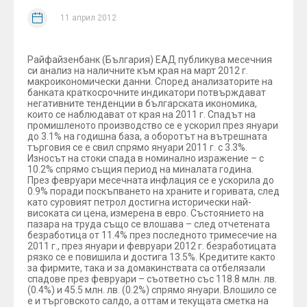
11 април 2012
Райфайзенбанк (България) ЕАД публикува месечния
си анализ на наличните към края на март 2012 г.
макроикономически данни. Според анализаторите на
банката краткосрочните индикатори потвърждават
негативните тенденции в българската икономика,
които се наблюдават от края на 2011 г. Спадът на
промишленото производство се е ускорил през януари
до 3.1% на годишна база, а оборотът на вътрешната
търговия се е свил спрямо януари 2011 г. с 3.3%.
Износът на стоки спада в номинално изражение – с
10.2% спрямо същия период на миналата година.
През февруари месечната инфлация се е ускорила до
0.9% поради поскъпването на храните и горивата, след
като суровият петрол достигна исторически най-
високата си цена, измерена в евро. Състоянието на
пазара на труда също се влошава – след отчетената
безработица от 11.4% през последното тримесечие на
2011 г., през януари и февруари 2012 г. безработицата
рязко се е повишила и достига 13.5%. Кредитите както
за фирмите, така и за домакинствата са отбелязали
спадове през февруари – съответно със 118.8 млн. лв.
(0.4%) и 45.5 млн. лв. (0.2%) спрямо януари. Влошило се
е и търговското салдо, а оттам и текущата сметка на