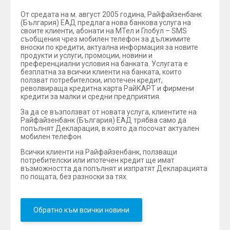
От средата на м. август 2005 година, Райфайзенбанк
(България) ЕАД предлага нова банкова услуга на
своите клиенти, абонати на МТел и Глобул – SMS
съобщения чрез мобилен телефон за дължимите
вноски по кредити, актуална информация за новите
продукти и услуги, промоции, новини и
преференциални условия на банката. Услугата е
безплатна за всички клиенти на банката, които
ползват потребителски, ипотечен кредит,
револвираща кредитна карта РайКАРТ и фирмени
кредити за малки и средни предприятия.
За да се възползват от новата услуга, клиентите на
Райфайзенбанк (България) ЕАД трябва само да
попълнят Декларация, в която да посочат актуален
мобилен телефон.
Всички клиенти на Райфайзенбанк, ползващи
потребителски или ипотечен кредит ще имат
възможността да попълнят и изпратят Декларацията
по пощата, без разноски за тях.
Обратно към всички новини