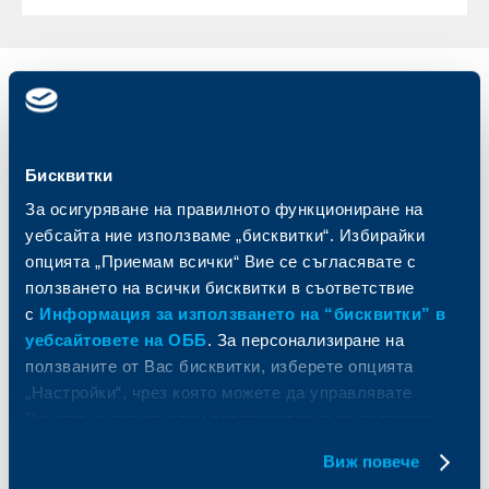
Индивидуални
Бизнес
клиенти
клиенти
Карти
Кредитиране
Бисквитки
Сметки и плащания
Управление на парични средства
За осигуряване на правилното функциониране на
Кредити
Търговско финансиране
уебсайта ние използваме „бисквитки“. Избирайки
Спестявания и инвестиции
ПОС терминали
опцията „Приемам всички“ Вие се съгласявате с
Частно банкиране
Пазари, инвестиционно банкиране
ползването на всички бисквитки в съответствие
и попечителски услуги
Застраховки
с
Информация за използването на “бисквитки” в
Факторинг
Актуализация на клиентски данни
Кредити за собственици на фирми
уебсайтовете на ОББ
. За персонализиране на
Финансови институции и суверени
ползваните от Вас бисквитки, изберете опцията
„Настройки“, чрез която можете да управлявате
За ОББ
Групата на KBC
Вашите индивидуални предпочитания за ползвани
бисквитки.
Виж повече
Кои сме ние
ДЗИ