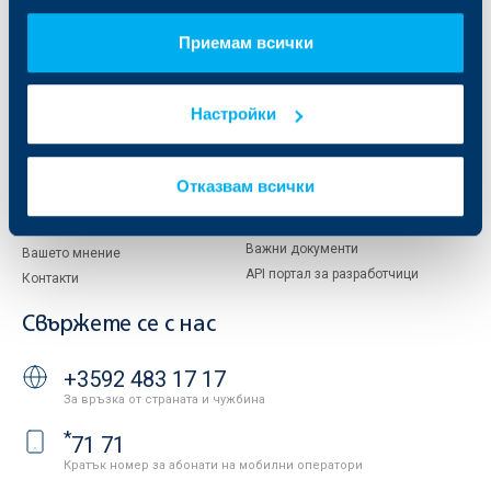
За KBC Груп
ОББ Интерлийз
За акционери
ОББ Пенсионно осигуряване
Приемам всички
Управление
ОББ Асет мениджмънт
Европейско финансиране
ОББ Застрахователен брокер
Отчети и анализи
Настройки
Продажба на имоти
Тарифи и общи условия
Други документи
Условия за ползване на сайта
ОББ Галерия
Отказвам всички
Бисквитки
Кариери
Защита на личните данни
Новини
Важни документи
Вашето мнение
API портал за разработчици
Контакти
Свържете се с нас
+3592 483 17 17
За връзка от страната и чужбина
*
71 71
Кратък номер за абонати на мобилни оператори