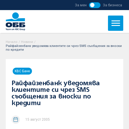
За мен
За бизнеса
Начало
/
Новини
/
Райфайзенбанк уведомява клиентите си чрез SMS съобщения за вноски
по кредити
KBC Банк
Райфайзенбанк уведомява
клиентите си чрез SMS
съобщения за вноски по
кредити
15 август 2005