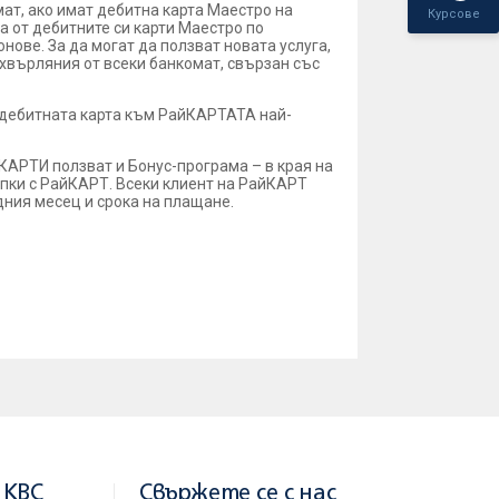
ат, ако имат дебитна карта Маестро на
Курсове
 от дебитните си карти Маестро по
нове. За да могат да ползват новата услуга,
хвърляния от всеки банкомат, свързан със
 дебитната карта към РайКАРТАТА най-
КАРТИ ползват и Бонус-програма – в края на
пки с РайКАРТ. Всеки клиент на РайКАРТ
ния месец и срока на плащане.
 KBC
Свържете се с нас