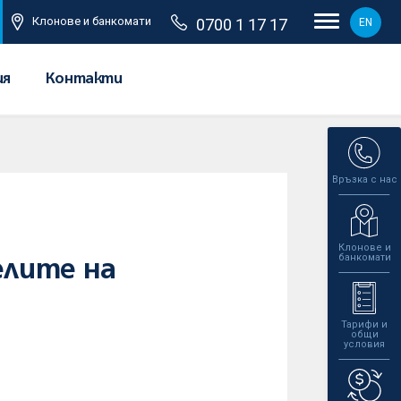
Клонове и банкомати
0700 1 17 17
EN
ия
Контакти
Връзка с нас
Клонове и
банкомати
елите на
Тарифи и
общи
условия