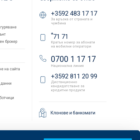
+3592 483 17 17
За връзка от страната и
чужбина
гуряване
*
ънт
71 71
ен брокер
Кратък номер за абонати
на мобилни оператори
и
0700 1 17 17
Национална линия
не на сайта
+3592 811 20 99
Дистанционно
 данни
кандидатстване за
кредитни продукти
аботчици
Клонове и банкомати