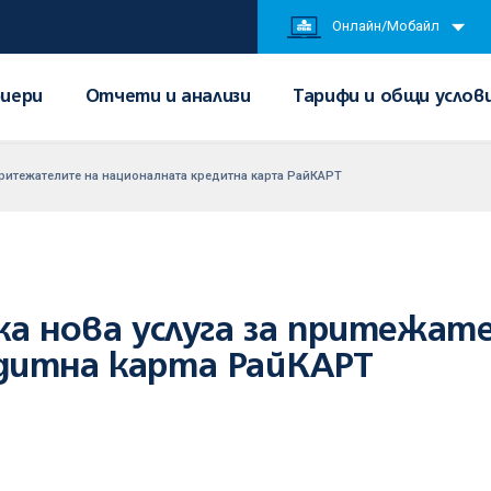
Онлайн/Мобайл
иери
Отчети и анализи
Тарифи и общи услов
притежателите на националната кредитна карта РайКАРТ
ка нова услуга за притежат
дитна карта РайКАРТ