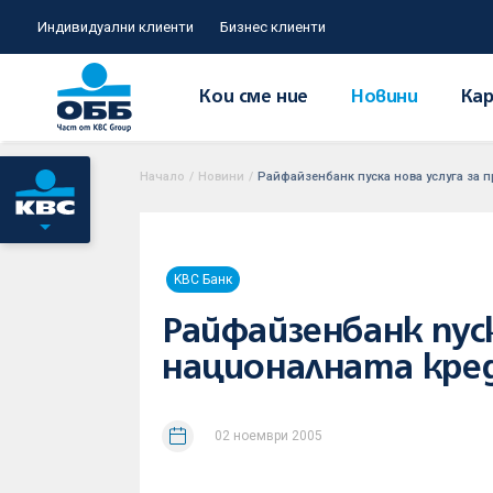
Индивидуални клиенти
Бизнес клиенти
Кои сме ние
Новини
Кар
Начало
/
Новини
/
Райфайзенбанк пуска нова услуга за 
KBC Банк
Райфайзенбанк пус
националната кре
02 ноември 2005