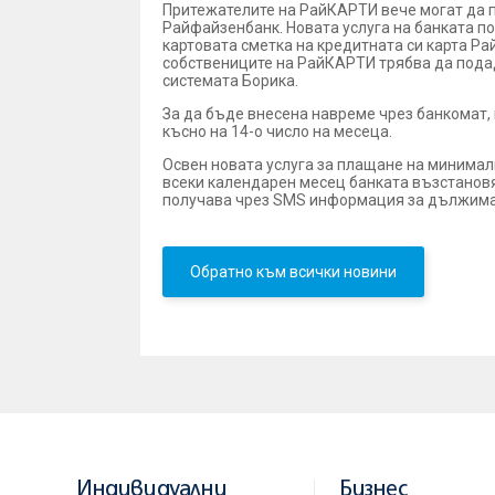
Притежателите на РайКАРТИ вече могат да п
Райфайзенбанк. Новата услуга на банката п
картовата сметка на кредитната си карта Ра
собствениците на РайКАРТИ трябва да подад
системата Борика.
За да бъде внесена навреме чрез банкомат,
късно на 14-о число на месеца.
Освен новата услуга за плащане на минимал
всеки календарен месец банката възстановя
получава чрез SMS информация за дължимат
Обратно към всички новини
Индивидуални
Бизнес