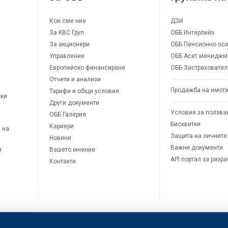
Кои сме ние
ДЗИ
За KBC Груп
ОББ Интерлийз
За акционери
ОББ Пенсионно оси
Управление
ОББ Асет мениджм
Европейско финансиране
ОББ Застраховател
Отчети и анализи
Продажба на имот
Тарифи и общи условия
ски
Други документи
Условия за ползва
ОББ Галерия
Бисквитки
Кариери
 на
Защита на личните
Новини
Важни документи
и
Вашето мнение
API портал за разр
Контакти