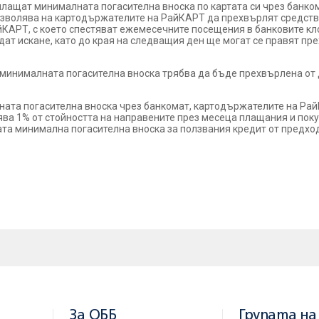
лащат минималната погасителна вноска по картата си чрез банком
озволява на картодържателите на РайКАРТ да прехвърлят средства
йКАРТ, с което спестяват ежемесечните посещения в банковите кло
ат искане, като до края на следващия ден ще могат се правят пре
 минималната погасителна вноска трябва да бъде прехвърлена от
ната погасителна вноска чрез банкомат, картодържателите на Рай
ва 1% от стойността на направените през месеца плащания и поку
а минимална погасителна вноска за ползвания кредит от предход
За ОББ
Групата на