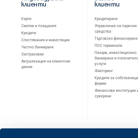
клиенти
клиенти
Карти
Кредитиране
Сметки и плащания
Управление на парични
средства
Кредити
Търговско финансиране
Спестявания и инвестиции
ПОС терминали
Частно банкиране
Пазари, инвестиционно
Застраховки
банкиране и попечител
Актуализация на клиентски
услуги
данни
Факторинг
Кредити за собственици
фирми
Финансови институции 
суверени