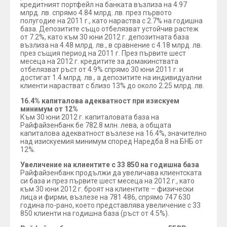
кредитният портфейл на банката възлиза на 4.97
млрд. лв. спрямо 4.84 млрд. лв. през първото
полугодие на 2011 г., като нараства с 2.7% на годишна
база. Депозитите също отбелязват устойчив растеж
от 7.2%, като към 30 юни 2012 г. депозитната база
възлиза на 4.48 млрд. лв., в сравнение с 4.18 млрд. лв.
през същия период на 2011 г. През първите шест
месеца на 2012 г. кредитите за домакинствата
отбелязват ръст от 4.9% спрямо 30 юни 2011 г. и
достигат 1.4 млрд. лв., а депозитите на индивидуални
клиенти нарастват с близо 13% до около 2.25 млрд. лв.
16.4% капиталова адекватност при изискуем
минимум от 12%
Към 30 юни 2012 г. капиталовата база на
Райфайзенбанк бе 782.8 млн. лева, а общата
капиталова адекватност възлезе на 16.4%, значително
над изискуемия минимум според Наредба 8 на БНБ от
12%.
Увеличение на клиентите с 33 850 на годишна база
Райфайзенбанк продължи да увеличава клиентската
си база и през първите шест месеца на 2012 г., като
към 30 юни 2012 г. броят на клиентите – физически
лица и фирми, възлезе на 781 486, спрямо 747 630
година по-рано, което представлява увеличение с 33
850 клиенти на годишна база (ръст от 4.5%).