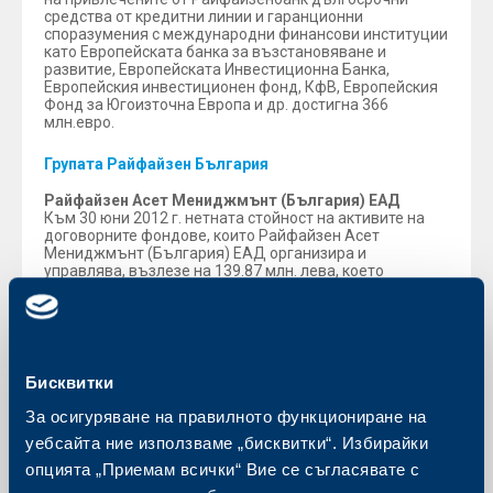
средства от кредитни линии и гаранционни
споразумения с международни финансови институции
като Европейската банка за възстановяване и
развитие, Европейската Инвестиционна Банка,
Европейския инвестиционен фонд, КфВ, Европейския
Фонд за Югоизточна Европа и др. достигна 366
млн.евро.
Групата Райфайзен България
Райфайзен Асет Мениджмънт (България) ЕАД
Към 30 юни 2012 г. нетната стойност на активите на
договорните фондове, които Райфайзен Асет
Мениджмънт (България) ЕАД организира и
управлява, възлезе на 139.87 млн. лева, което
затвърди лидерската му позиция сред управляващите
дружества у нас с пазарен дял от близо 32%.
Райфайзен Асет Мениджмънт управлява двата най-
големи договорни фонда на българския пазар –
Райфайзен (България) Фонд Паричен Пазар и
Райфайзен (България) Фонд Защитена инвестиция в
Бисквитки
Евро. Освен шест местни фонда, Райфайзен Асет
Мениджмънт предлага и 12 чуждестранни схеми на
За осигуряване на правилното функциониране на
Райфайзен Кепитъл Мениджмънт, Виена.
уебсайта ние използваме „бисквитки“. Избирайки
Райфайзен Лизинг България ООД
опцията „Приемам всички“ Вие се съгласявате с
Към 30 юни 2012 г. активите на Райфайзен Лизинг