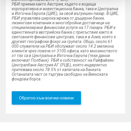
РБИ приема както Австрия, където е водеща
корпоративна и инвестиционна банка, така и Централна
и Източна Европа (ЦИЕ), за свой вътрешен пазар. В ЦИЕ,
РБИ управлява широка мрежа от дъщерни банки,
лизингови компании и многобройни доставчици на
специализирани финансови услуги на 17 пазара. РБИ е
единствената австрийска банка с присъствие както в
световните финансови центрове, така и в Азия, която е
другият географски фокус на групата. Общо, около 61
000 служители на РБИ обслужват около 14.2 милиона
клиенти чрез повече от 3100 офиса, като мнозинството
от тях са в Централна и Източна Европа (тези данни
включват Полбанк). РБИ е собственост на Райфайзен
Централбанк Австрия АГ (РЦБ), която индиректно
притежава около 78.5% от капитала на банката.
Останалата част се търгува свободно на Виенската
фондова борса.
Обратно към всички новини