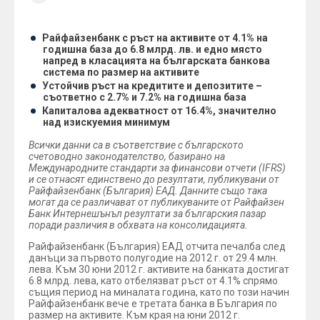
Райфайзенбанк с ръст на активите от 4.1% на
годишна база до 6.8 млрд. лв. и едно място
напред в класацията на българската банкова
система по размер на активите
Устойчив ръст на кредитите и депозитите –
съответно с 2.7% и 7.2% на годишна база
Капиталова адекватност от 16.4%, значително
над изискуемия минимум
Всички данни са в съответствие с българското
счетоводно законодателство, базирано на
Международните стандарти за финансови отчети (IFRS)
и се отнасят единствено до резултати, публикувани от
Райфайзенбанк (България) ЕАД. Данните също така
могат да се различават от публикуваните от Райфайзен
Банк Интернешънъл резултати за българския пазар
поради различия в обхвата на консолидацията.
Райфайзенбанк (България) ЕАД отчита печалба след
данъци за първото полугодие на 2012 г. от 29.4 млн.
лева. Към 30 юни 2012 г. активите на банката достигат
6.8 млрд. лева, като отбелязват ръст от 4.1% спрямо
същия период на миналата година, като по този начин
Райфайзенбанк вече е третата банка в България по
размер на активите. Към края на юни 2012 г.