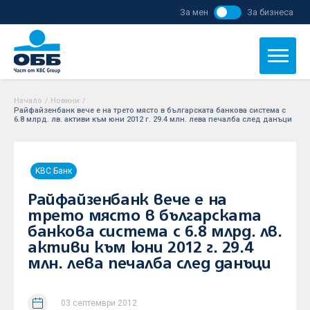
За мен
За бизнеса
Начало
/
Новини
/
Райфайзенбанк вече e на трето място в българската банкова система с
6.8 млрд. лв. активи към юни 2012 г. 29.4 млн. лева печалба след данъци
KBC Банк
Райфайзенбанк вече e на
трето място в българската
банкова система с 6.8 млрд. лв.
активи към юни 2012 г. 29.4
млн. лева печалба след данъци
03 септември 2012