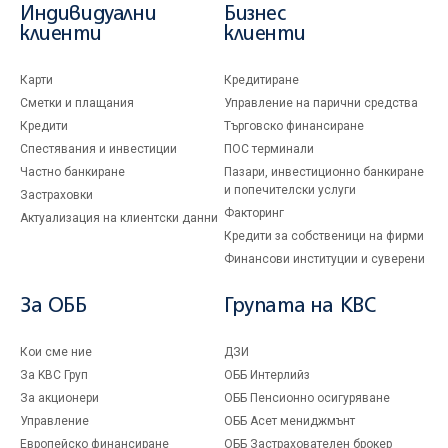
Индивидуални
Бизнес
клиенти
клиенти
Карти
Кредитиране
Сметки и плащания
Управление на парични средства
Кредити
Търговско финансиране
Спестявания и инвестиции
ПОС терминали
Частно банкиране
Пазари, инвестиционно банкиране
и попечителски услуги
Застраховки
Факторинг
Актуализация на клиентски данни
Кредити за собственици на фирми
Финансови институции и суверени
За ОББ
Групата на KBC
Кои сме ние
ДЗИ
За KBC Груп
ОББ Интерлийз
За акционери
ОББ Пенсионно осигуряване
Управление
ОББ Асет мениджмънт
Европейско финансиране
ОББ Застрахователен брокер