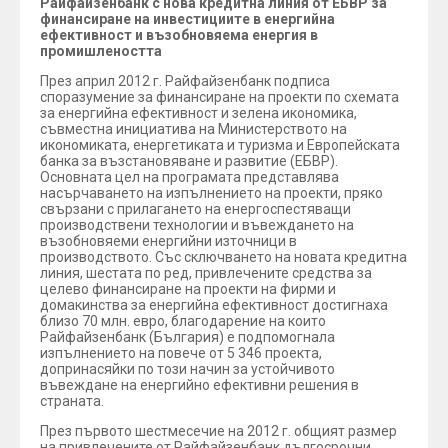
Райфайзенбанк с нова кредитна линия от ЕБВР за
финансиране на инвестициите в енергийна
ефективност и възобновяема енергия в
промишлеността
През април 2012 г. Райфайзенбанк подписа
споразумение за финансиране на проекти по схемата
за енергийна ефективност и зелена икономика,
съвместна инициатива на Министерството на
икономиката, енергетиката и туризма и Европейската
банка за възстановяване и развитие (ЕБВР).
Основната цел на програмата представлява
насърчаването на изпълнението на проекти, пряко
свързани с прилагането на енергоспестяващи
производствени технологии и въвеждането на
възобновяеми енергийни източници в
производството. Със сключването на новата кредитна
линия, шестата по ред, привлечените средства за
целево финансиране на проекти на фирми и
домакинства за енергийна ефективност достигнаха
близо 70 млн. евро, благодарение на които
Райфайзенбанк (България) е подпомогнала
изпълнението на повече от 5 346 проекта,
допринасяйки по този начин за устойчивото
въвеждане на енергийно ефективни решения в
страната.
През първото шестмесечие на 2012 г. общият размер
на привлечените от Райфайзенбанк дългосрочни