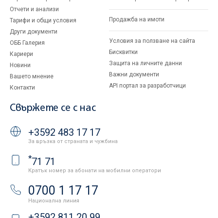
Отчети и анализи
Продажба на имоти
Тарифи и общи условия
Други документи
Условия за ползване на сайта
ОББ Галерия
Бисквитки
Кариери
Защита на личните данни
Новини
Важни документи
Вашето мнение
API портал за разработчици
Контакти
Свържете се с нас
+3592 483 17 17
За връзка от страната и чужбина
*
71 71
Кратък номер за абонати на мобилни оператори
0700 1 17 17
Национална линия
+3592 811 20 99