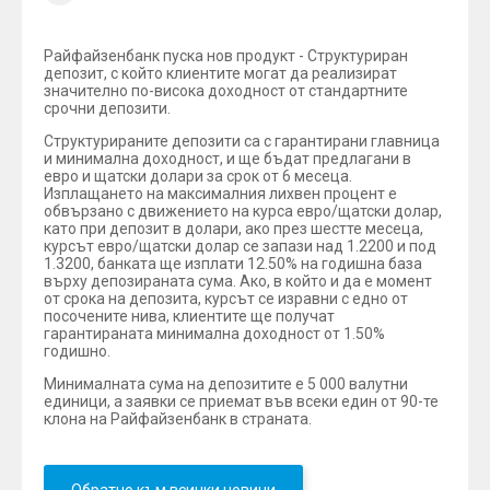
Райфайзенбанк пуска нов продукт - Структуриран
депозит, с който клиентите могат да реализират
значително по-висока доходност от стандартните
срочни депозити.
Структурираните депозити са с гарантирани главница
и минимална доходност, и ще бъдат предлагани в
евро и щатски долари за срок от 6 месеца.
Изплащането на максималния лихвен процент е
обвързано с движението на курса евро/щатски долар,
като при депозит в долари, ако през шестте месеца,
курсът евро/щатски долар се запази над 1.2200 и под
1.3200, банката ще изплати 12.50% на годишна база
върху депозираната сума. Ако, в който и да е момент
от срока на депозита, курсът се изравни с едно от
посочените нива, клиентите ще получат
гарантираната минимална доходност от 1.50%
годишно.
Минималната сума на депозитите е 5 000 валутни
единици, а заявки се приемат във всеки един от 90-те
клона на Райфайзенбанк в страната.