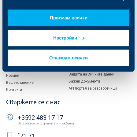
Кои сме ние
ДЗИ
За KBC Груп
ОББ Интерлийз
Приемам всички
За акционери
ОББ Пенсионно осигуряване
Управление
ОББ Асет мениджмънт
Европейско финансиране
ОББ Застрахователен брокер
Настройки
Отчети и анализи
Продажба на имоти
Тарифи и общи условия
Други документи
Отказвам всички
Условия за ползване на сайта
ОББ Галерия
Бисквитки
Кариери
Защита на личните данни
Новини
Важни документи
Вашето мнение
API портал за разработчици
Контакти
Свържете се с нас
+3592 483 17 17
За връзка от страната и чужбина
*
71 71