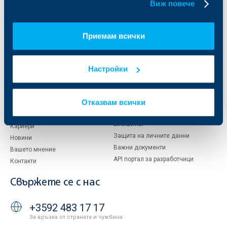
Виж повече
Кои сме ние
ДЗИ
За KBC Груп
ОББ Интерлийз
Приемам всички
За акционери
ОББ Пенсионно осигуряване
Управление
ОББ Асет мениджмънт
Европейско финансиране
ОББ Застрахователен брокер
Настройки
Отчети и анализи
Продажба на имоти
Тарифи и общи условия
Отказвам всички
Други документи
Условия за ползване на сайта
ОББ Галерия
Бисквитки
Кариери
Защита на личните данни
Новини
Важни документи
Вашето мнение
API портал за разработчици
Контакти
Свържете се с нас
+3592 483 17 17
За връзка от страната и чужбина