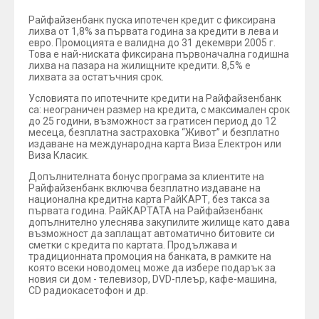
Райфайзенбанк пуска ипотечен кредит с фиксирана
лихва от 1,8% за първата година за кредити в лева и
евро. Промоцията е валидна до 31 декември 2005 г.
Това е най-ниската фиксирана първоначална годишна
лихва на пазара на жилищните кредити. 8,5% е
лихвата за остатъчния срок.
Условията по ипотечните кредити на Райфайзенбанк
са: неограничен размер на кредита, с максимален срок
до 25 години, възможност за гратисен период до 12
месеца, безплатна застраховка “Живот” и безплатно
издаване на международна карта Виза Електрон или
Виза Класик.
Допълнителната бонус програма за клиентите на
Райфайзенбанк включва безплатно издаване на
национална кредитна карта РайКАРТ, без такса за
първата година. РайКАРТАТА на Райфайзенбанк
допълнително улеснява закупилите жилище като дава
възможност да заплащат автоматично битовите си
сметки с кредита по картата. Продължава и
традиционната промоция на банката, в рамките на
която всеки новодомец може да избере подарък за
новия си дом - телевизор, DVD-плеър, кафе-машина,
CD радиокасетофон и др.