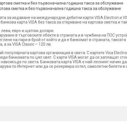
а картова сметка и без първоначална годишна такса за обслужване
 картова сметка и без първоначална годишна такса за обслужване
 за издаване на международни дебитни карти VISA Еlectron и VISA
анкова карта VISA без такса за откриване на картова сметка и та
 лева, евро и щатски долари.
руване в търговските обекти в страната и в чужбина на ПОС устройс
еглене на пари в брой от който и да е банкомат в страната, таксат
, а за VISA Classic – 120 лв.
-популярната картова организация в света. С картите Visa Еlectron
ляди банкомата по цял свят. С карти VISA могат да се заплащат сто
 навсякъде по света. Банковата карта VISA е най-лесният начин да
зарува по Интернет или да се резервира хотел, самолетни билети в 