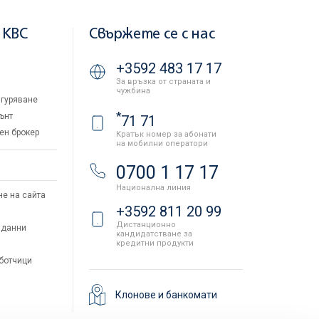
 KBC
Свържете се с нас
+3592 483 17 17
За връзка от страната и
чужбина
гуряване
*
ънт
71 71
ен брокер
Кратък номер за абонати
на мобилни оператори
и
0700 1 17 17
Национална линия
не на сайта
+3592 811 20 99
Дистанционно
 данни
кандидатстване за
кредитни продукти
аботчици
Клонове и банкомати