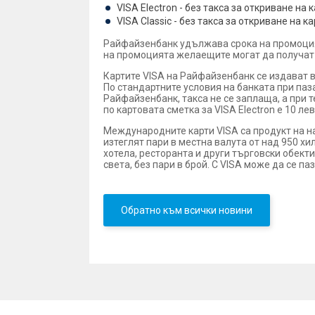
VISA Еlectron - без такса за откриване н
VISA Classic - без такса за откриване на
Райфайзенбанк удължава срока на промоцията
на промоцията желаещите могат да получат б
Картите VISA на Райфайзенбанк се издават в
По стандартните условия на банката при паза
Райфайзенбанк, такса не се заплаща, а при т
по картовата сметка за VISA Еlectron е 10 лева
Международните карти VISA са продукт на най
изтеглят пари в местна валута от над 950 хи
хотела, ресторанта и други търговски обекти
света, без пари в брой. С VISA може да се па
Обратно към всички новини