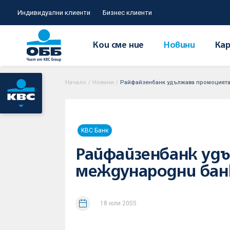
Индивидуални клиенти
Бизнес клиенти
Кои сме ние
Новини
Кар
Начало
/
Новини
/
Райфайзенбанк удължава промоцията 
KBC Банк
Райфайзенбанк удъ
международни банк
18 юли 2005