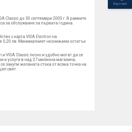
Курсове
 Classic до 30 септември 2005 г. В рамките
кса за обслужване за първата година.
тво с карта VISA Еlectron на
а е 0,20 лв. Минималният неснижаем остатък
 и VISA Classic лесно и удобно могат да се
ки и услуги в над 27 милиона магазина,
 се закупи желаната стока от всяка точка на
цял свят.