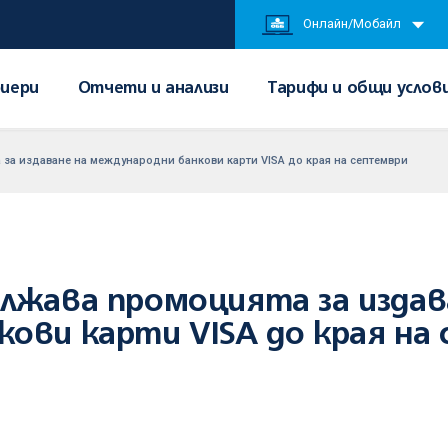
Онлайн/Мобайл
иери
Отчети и анализи
Тарифи и общи услов
за издаване на международни банкови карти VISA до края на септември
лжава промоцията за издав
ови карти VISA до края на