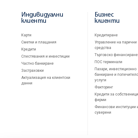
Индивидуални
Бизнес
клиенти
клиенти
Карти
Кредитиране
Сметки и плащания
Управление на парични
средства
Кредити
Търговско финансиране
Спестявания и инвестиции
ПОС терминали
Частно банкиране
Пазари, инвестиционно
Застраховки
банкиране и попечител
Актуализация на клиентски
услуги
данни
Факторинг
Кредити за собственици
фирми
Финансови институции 
суверени