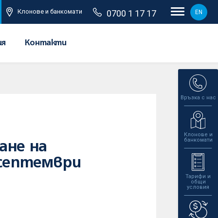
Клонове и банкомати
0700 1 17 17
EN
ия
Контакти
Връзка с нас
Клонове и
банкомати
ане на
 септември
Тарифи и
общи
условия