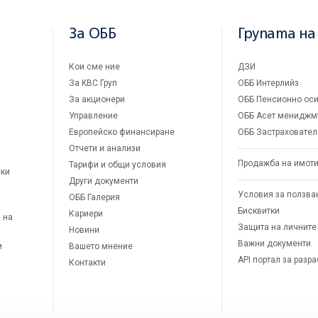
За ОББ
Групата на
Кои сме ние
ДЗИ
За KBC Груп
ОББ Интерлийз
За акционери
ОББ Пенсионно оси
Управление
ОББ Асет мениджм
Европейско финансиране
ОББ Застраховател
Отчети и анализи
Продажба на имот
Тарифи и общи условия
ски
Други документи
Условия за ползва
ОББ Галерия
Бисквитки
Кариери
 на
Защита на личните
Новини
Важни документи
и
Вашето мнение
API портал за разр
Контакти