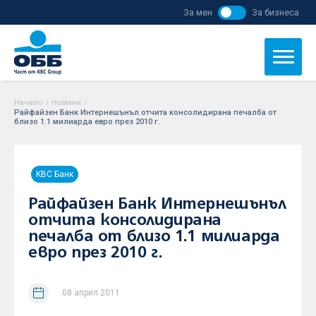
За мен
За бизнеса
Начало
/
Новини
/
Райфайзен Банк Интернешънъл отчита консолидирана печалба от
близо 1.1 милиарда евро през 2010 г.
KBC Банк
Райфайзен Банк Интернешънъл
отчита консолидирана
печалба от близо 1.1 милиарда
евро през 2010 г.
08 април 2011