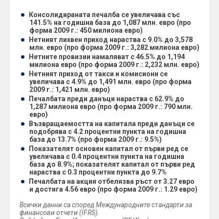
Консолидираната печалба се увеличава със
141.5% на годишна база до 1,087 млн. евро (про
форма 2009 г.: 450 милиона евро)
Нетният лихвен приход нараства с 9.0% до 3,578
млн. евро (про форма 2009 г.: 3,282 милиона евро)
Нетните провизии намаляват с 46.5% до 1,194
милиона евро (про форма 2009 г.: 2,232 млн. евро)
Нетният приход от такси и комисиони се
увеличава с 4.9% до 1,491 млн. евро (про форма
2009 г.: 1,421 млн. евро)
Печалбата преди данъци нараства с 62.9% до
1,287 милиона евро (про форма 2009 г.: 790 млн.
евро)
Възвращаемостта на капитала преди данъци се
подобрява с 4.2 процентни пункта на годишна
база до 13.7% (про форма 2009 г.: 9.5%)
Показателят основен капитал от първи ред се
увеличава с 0.4 процентни пункта на годишна
база до 8.9%; показателят капитал от първи ред
нараства с 0.3 процентни пункта до 9.7%
Печалбата на акция отбелязва ръст от 3.27 евро
и достига 4.56 евро (про форма 2009 г.: 1.29 евро)
Всички данни са според Международните стандарти за
финансови отчети (IFRS).