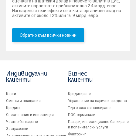
оценката на щатския долар и повечето валути в ЦИЕ,
активите нарастват с приблизително 2.4 млрд. евро.
Изгладено с тези ефекти се отчита органичен спад на
активите от около 12% или 16.9 млрд. евро.
Обратно към всички новини
Индивидуални
Бизнес
клиенти
клиенти
Карти
Кредитиране
Сметки и плащания
Управление на парични средства
Кредити
Търговско финансиране
Спестявания и инвестиции
ПОС терминали
Частно банкиране
Пазари, инвестиционно банкиране
и попечителски услуги
Застраховки
Факторинг
Актуализация на клиентски данни