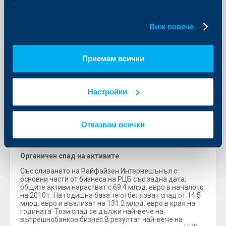
Вашите индивидуални предпочитания за ползвани
доведе до ръст в разходите за персонал от 8% до
1,453 млн. евро.
бисквитки.
Виж повече
Средният брой на персонала намаля с 6% или 3692 до
59 188, най-вече поради намаляването му в Украйна,
Русия и Румъния.
Приемам всички
Към края на 2010 г. РБИ има 59 782 служители, което
представлява ръст от 1% спрямо края на 2009 г.
По-високите общи административни разходи, които
Настройки
нараснаха с 10%, което е повече от ръста на
оперативните приходи, които се увеличиха с 5%, за да
достигнат 2,980 млн. евро, бяха главната причина за
ръста на показателя разходи/приходи с 2.6 процентни
Отказвам всички
пункта до 55.1%. Показателят общи административни
разходи, съотнесен към оперативния приход е
основен показател за ефективността на банката.
Органичен спад на активите
Със сливането на Райфайзен Интернешънъл с
основни части от бизнеса на РЦБ със задна дата,
общите активи нарастват с 69.4 млрд. евро в началото
на 2010 г. На годишна база те отбелязват спад от 14.5
млрд. евро и възлизат на 131.2 млрд. евро в края на
годината. Този спад се дължи най-вече на
вътрешнобанков бизнес.В резултат най-вече на