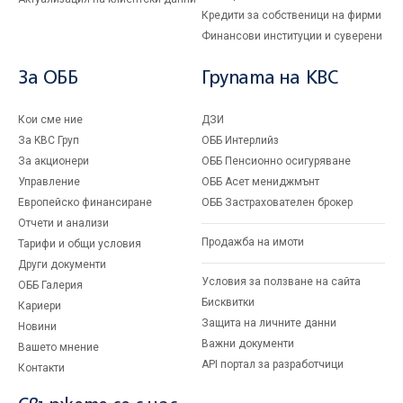
Кредити за собственици на фирми
Финансови институции и суверени
За ОББ
Групата на KBC
Кои сме ние
ДЗИ
За KBC Груп
ОББ Интерлийз
За акционери
ОББ Пенсионно осигуряване
Управление
ОББ Асет мениджмънт
Европейско финансиране
ОББ Застрахователен брокер
Отчети и анализи
Продажба на имоти
Тарифи и общи условия
Други документи
Условия за ползване на сайта
ОББ Галерия
Бисквитки
Кариери
Защита на личните данни
Новини
Важни документи
Вашето мнение
API портал за разработчици
Контакти