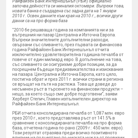
Райфайзен Банк Интернешънъл (РБИ) официално
започва дейността си миналия октомври. Въпреки това,
новата банка е създадена със задна дата на 1 януари
2010 г. Освен данните към края на 2010 г., всички други
данни са на про форма база
"2010 бе решаваща година за компанията ни и за
вътрешния ни пазар Централна и Източна Европа.
Въпреки значителните допълнителни разходи,
свързани със сливането, през първата си финансова
година Райфайзен Банк Интернешънъл отчита
изключително удовлетворителна годишна печалба от
повече от един милиард евро. В допълнение на това,
със сливането си осигурихме добри позиции, за да
посрещнем бъдещи предизвикателства и изисквания
на пазара. Централна и Източна Европа, като цяло,
постигна обрат и през 2011 г. всички страни в региона
се връщат на пътя на растежа. Това ще доведе до
несъмнен ръст в търсенето на финансови продукти –
нещо, за което също сме добре подготвени”, заяви
Херберт Степич, Главен изпълнителен директор на
Райфайзен Банк Интернешънъл.
РБИ отчита консолидирана печалба от 1,087 млн. евро
през 2010 г., което представлява ръст от 141.5% в
сравнение с консолидираната печалба на про форма
база, отчетена година по-рано (2009 г.: 450 млн. евро).
Този резултат отразява преди всичко позитивното
влияние на подчертано по-ниската нужда от провизии,