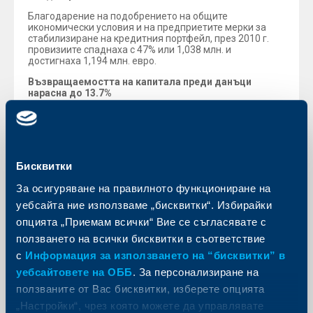
Благодарение на подобрението на общите
икономически условия и на предприетите мерки за
стабилизиране на кредитния портфейл, през 2010 г.
провизиите спаднаха с 47% или 1,038 млн. и
достигнаха 1,194 млн. евро.
Възвращаемостта на капитала преди данъци
нарасна до 13.7%
Възвращаемостта на капитала преди данъци (ROE)
отбеляза ръст на годишна база от 4.2 процентни
пункта и достигна 13.7%, преди всичко поради
намалелите провизии.
Бисквитки
Общите административни разходи се увеличиха с
близо 10%
За осигуряване на правилното функциониране на
След 14-процентния спад през 2009 г., в резултат на
уебсайта ние използваме „бисквитки“. Избирайки
предприетите мерки за ограничаване на разходите и
опцията „Приемам всички“ Вие се съгласявате с
валутните ефекти, през 2010 г. общите
административни разходи нараснаха с 10% или 264
ползването на всички бисквитки в съответствие
млн. евро и достигнаха 2,980 млн. евро. За разлика от
с
Информация за използването на “бисквитки” в
предходната година, през 2010 г. валутните оценки
допринесоха за ръста на общите административни
уебсайтовете на ОББ
. За персонализиране на
разходи..
ползваните от Вас бисквитки, изберете опцията
Пазарните промени в структурата на
„Настройки“, чрез която можете да управлявате
възнагражденията и възстановяването на бонусите