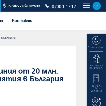
Клонове и банкомати
0700 1 17 17
EN
ия
Контакти
 в България
Връзка с нас
Клонове и
банкомати
иния от 20 млн.
иятия в България
Тарифи и
общи
условия