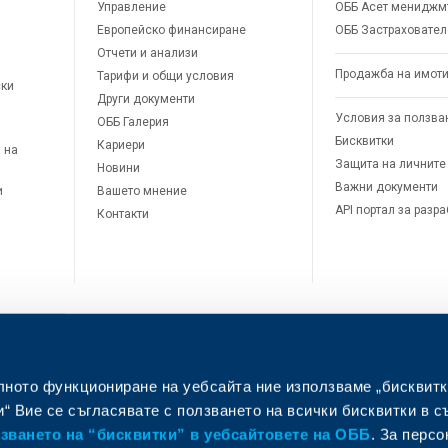
Управление
ОББ Асет мениджм
Европейско финансиране
ОББ Застраховател
Отчети и анализи
Продажба на имот
Тарифи и общи условия
ски
Други документи
Условия за ползва
ОББ Галерия
Бисквитки
Кариери
 на
Защита на личните
Новини
Важни документи
и
Вашето мнение
API портал за разр
Контакти
лното функциониране на уебсайта ние използваме „бисквитк
л
“ Вие се съгласявате с ползването на всички бисквитки в с
ването на “бисквитки” в уебсайтовете на ОББ
. За перс