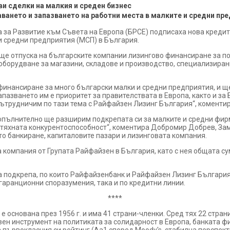
ви сделки на малкия и среден бизнес
аването и запазването на работни места в малките и средни пр
за Развитие към Съвета на Европа (БРСЕ) подписаха нова кредитн
и средни предприятия (МСП) в България.
ще отпуска на българските компании лизингово финансиране за по
 оборудване за магазини, складове и производство, специализира
инансиране за много български малки и средни предприятия, и щ
пазването им е приоритет за правителствата в Европа, както и за 
ътрудничим по тази тема с Райфайзен Лизинг България“, коментир
опълнително ще разширим подкрепата си за малките и средни фир
 тяхната конкурентоспособност“, коментира Добромир Добрев, За
то банкиране, капиталовите пазари и лизинговата компания.
а компания от Групата Райфайзен в България, като с нея общата 
а подкрепа, по които Райфайзенбанк и Райфайзен Лизинг България
 гаранционни споразумения, така и по кредитни линии.
****
е основана през 1956 г. и има 41 страни-членки. Сред тях 22 стра
авен инструмент на политиката за солидарност в Европа, банката ф