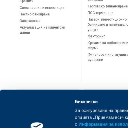
Кредити
Търговско финансиране
Спестявания и инвестиции
ПОС терминали
Частно банкиране
Пазари, инвестиционно
Застраховки
банкиране и попечител
Актуализация на клиентски
услуги
данни
Факторинг
Кредити за собственици
фирми
Финансови институции 
суверени
Бисквитки
За осигуряване на прави
ОББ Онлайн
ОББ Мобай
опцията „Приемам всички
с
Информация за използ