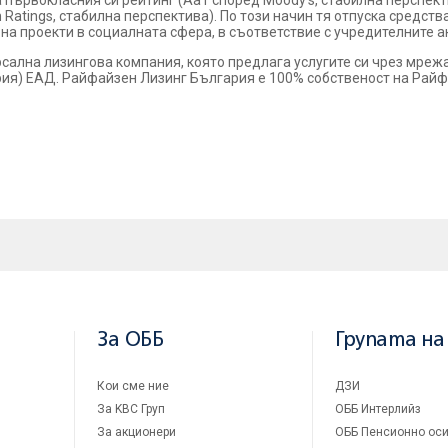
 първокласния си рейтинг (Aa1 според Moody's, стабилна перспекти
Ratings, стабилна перспектива). По този начин тя отпуска средств
на проекти в социалната сфера, в съответствие с учредителните а
сална лизингова компания, която предлага услугите си чрез мрежат
ия) ЕАД. Райфайзен Лизинг България е 100% собственост на Райф
За ОББ
Групата на
Кои сме ние
ДЗИ
За KBC Груп
ОББ Интерлийз
За акционери
ОББ Пенсионно оси