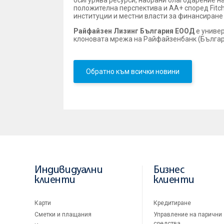
осигурява ресурси, набрани благодарение на
положителна перспектива и AA+ според Fitch 
институции и местни власти за финансиране 
Райфайзен Лизинг България ЕООД
е универ
клоновата мрежа на Райфайзенбанк (Българ
Обратно към всички новини
Индивидуални
Бизнес
клиенти
клиенти
Карти
Кредитиране
Сметки и плащания
Управление на парични
средства