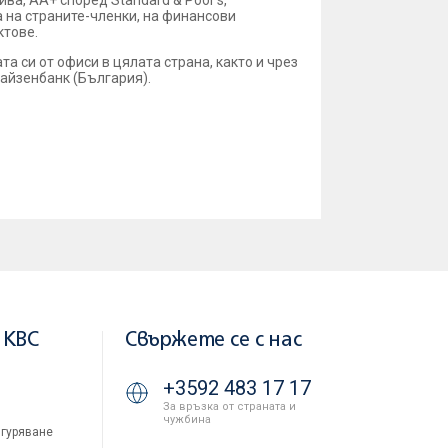
ва, AA+ според Standard & Poor's,
а на страните-членки, на финансови
ктове.
а си от офиси в цялата страна, както и чрез
айзенбанк (България).
 KBC
Свържете се с нас
+3592 483 17 17
За връзка от страната и
чужбина
гуряване