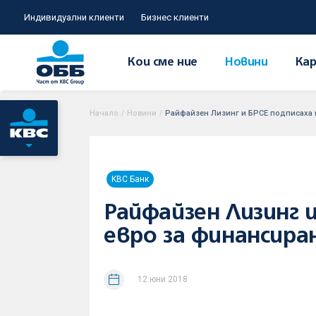
Индивидуални клиенти
Бизнес клиенти
Кои сме ние
Новини
Кар
Начало
/
Новини
/
Райфайзен Лизинг и БРСЕ подписаха к
KBC Банк
Райфайзен Лизинг 
евро за финансира
12 юни 2018