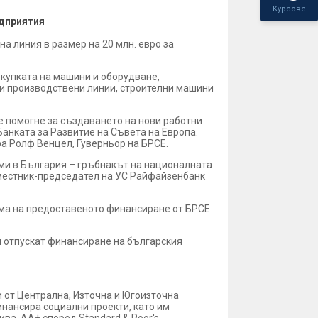
Курсове
едприятия
а линия в размер на 20 млн. евро за
купката на машини и оборудване,
ни производствени линии, строителни машини
е помогне за създаването на нови работни
Банката за Развитие на Съвета на Европа.
а Ролф Венцел, Гуверньор на БРСЕ.
ми в България – гръбнакът на националната
местник-председател на УС Райфайзенбанк
сума на предоставеното финансиране от БРСЕ
 отпускат финансиране на българския
ни от Централна, Източна и Югоизточна
инансира социални проекти, като им