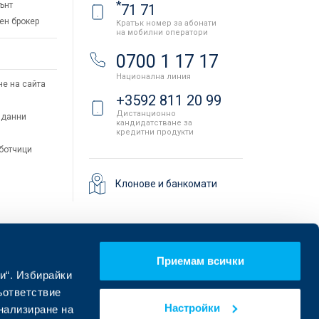
*
ънт
71 71
ен брокер
Кратък номер за абонати
на мобилни оператори
и
0700 1 17 17
Национална линия
не на сайта
+3592 811 20 99
Дистанционно
 данни
кандидатстване за
кредитни продукти
аботчици
Клонове и банкомати
Приемам всички
и“. Избирайки
ъответствие
Настройки
онализиране на