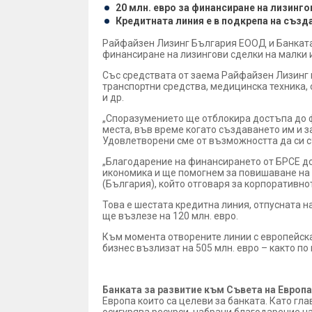
20 млн. евро за финансиране на лизинго
Кредитната линия e в подкрепа на създ
Райфайзен Лизинг България ЕООД и Банката 
финансиране на лизингови сделки на малки 
Със средствата от заема Райфайзен Лизинг 
транспортни средства, медицинска техника,
и др.
„Споразумението ще отблокира достъпа до ф
места, във време когато създаването им и за
Удовлетворени сме от възможността да си с
„Благодарение на финансирането от БРСЕ д
икономика и ще помогнем за повишаване на
(България), който отговаря за корпоративно
Това е шестата кредитна линия, отпусната н
ще възлезе на 120 млн. евро.
Към момента отворените линии с европейск
бизнес възлизат на 505 млн. евро – както по
Банката за развитие към Съвета на Европа
Европа които са целеви за банката. Като гл