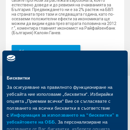
своите прогнози за растежа в Еврозоната, което
естествено доведе и до ревизия на очакванията за
България. Предвиждането ни е за 2% растеж на БВП
на страната през тази и следващата година, като по-
осезаеми положителни ефекти за икономиката ще
можем да видим едва през втората половина на 2012
г.”, коментира главният икономист на Райфайзенбанк
(България) Калоян Ганев.
Обратно към всички новини
Бисквитки
За осигуряване на правилното функциониране на
Индивидуални
Бизнес
уебсайта ние използваме „бисквитки“. Избирайки
клиенти
клиенти
опцията „Приемам всички“ Вие се съгласявате с
ползването на всички бисквитки в съответствие
Карти
Кредитиране
Сметки и плащания
Управление на парични средства
с
Информация за използването на “бисквитки” в
Кредити
Търговско финансиране
уебсайтовете на ОББ
. За персонализиране на
Спестявания и инвестиции
ПОС терминали
ползваните от Вас бисквитки, изберете опцията