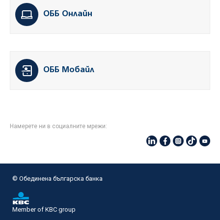
ОББ Онлайн
ОББ Мобайл
Намерете ни в социалните мрежи:
© Oбединена българска банка
Member of KBC group