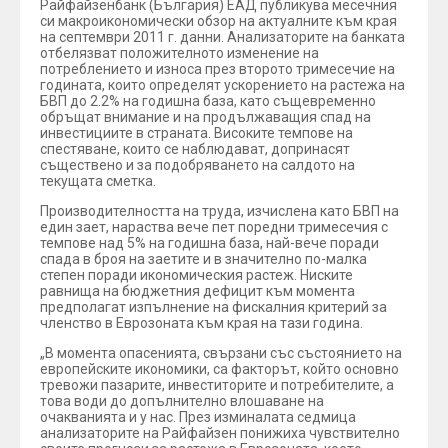
Райфайзенбанк (България) ЕАД публикува месечния
си макроикономически обзор на актуалните към края
на септември 2011 г. данни. Анализаторите на банката
отбелязват положителното изменение на
потреблението и износа през второто тримесечие на
годината, които определят ускорението на растежа на
БВП до 2.2% на годишна база, като същевременно
обръщат внимание и на продължаващия спад на
инвестициите в страната. Високите темпове на
спестяване, които се наблюдават, допринасят
съществено и за подобряването на салдото на
текущата сметка.
Производителността на труда, изчислена като БВП на
един зает, нараства вече пет поредни тримесечия с
темпове над 5% на годишна база, най-вече поради
спада в броя на заетите и в значително по-малка
степен поради икономическия растеж. Ниските
равнища на бюджетния дефицит към момента
предполагат изпълнение на фискалния критерий за
членство в Еврозоната към края на тази година.
„В момента опасенията, свързани със състоянието на
европейските икономики, са факторът, който основно
тревожи пазарите, инвеститорите и потребителите, а
това води до допълнително влошаване на
очакванията и у нас. През изминалата седмица
анализаторите на Райфайзен понижиха чувствително