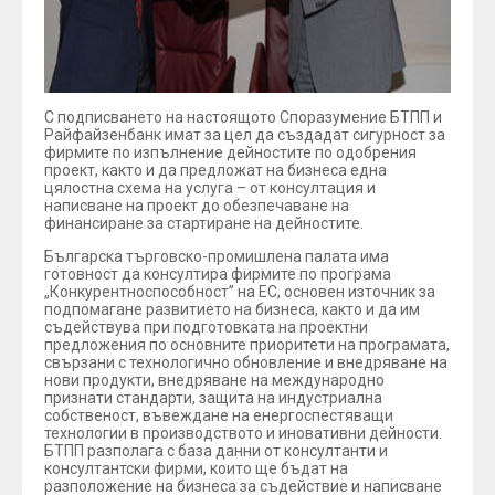
С подписването на настоящото Споразумение БТПП и
Райфайзенбанк имат за цел да създадат сигурност за
фирмите по изпълнение дейностите по одобрения
проект, както и да предложат на бизнеса една
цялостна схема на услуга – от консултация и
написване на проект до обезпечаване на
финансиране за стартиране на дейностите.
Българска търговско-промишлена палата има
готовност да консултира фирмите по програма
„Конкурентноспособност” на ЕС, основен източник за
подпомагане развитието на бизнеса, както и да им
съдействува при подготовката на проектни
предложения по основните приоритети на програмата,
свързани с технологично обновление и внедряване на
нови продукти, внедряване на международно
признати стандарти, защита на индустриална
собственост, въвеждане на енергоспестяващи
технологии в производството и иновативни дейности.
БТПП разполага с база данни от консултанти и
консултантски фирми, които ще бъдат на
разположение на бизнеса за съдействие и написване