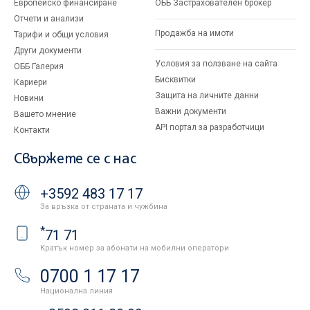
Европейско финансиране
ОББ Застрахователен брокер
Отчети и анализи
Продажба на имоти
Тарифи и общи условия
Други документи
Условия за ползване на сайта
ОББ Галерия
Бисквитки
Кариери
Защита на личните данни
Новини
Важни документи
Вашето мнение
API портал за разработчици
Контакти
Свържете се с нас
+3592 483 17 17
За връзка от страната и чужбина
*
71 71
Кратък номер за абонати на мобилни оператори
0700 1 17 17
Национална линия