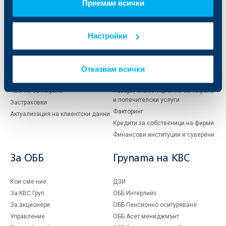
Приемам всички
Индивидуални
Бизнес
клиенти
клиенти
Настройки
Карти
Кредитиране
Сметки и плащания
Управление на парични средства
Кредити
Търговско финансиране
Отказвам всички
Спестявания и инвестиции
ПОС терминали
Частно банкиране
Пазари, инвестиционно банкиране
и попечителски услуги
Застраховки
Факторинг
Актуализация на клиентски данни
Кредити за собственици на фирми
Финансови институции и суверени
За ОББ
Групата на KBC
Кои сме ние
ДЗИ
За KBC Груп
ОББ Интерлийз
За акционери
ОББ Пенсионно осигуряване
Управление
ОББ Асет мениджмънт