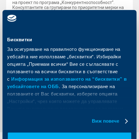
на проект по програма „Конкурентноспособност”.
Консултантите са групирани по приоритетни мерки на
програмата, което ще осигури професионален
капацитет при подготовката на обоснован бизнес
план, основна част и фундаментален елемент при
развитието на успешна проектната идея.
Райфайзенбанк предлага специализирани кредитни
Бисквитки
продукти и банкови услуги за малките и средни фирми,
които целят финансиране на изпълнението на
За осигуряване на правилното функциониране на
проектите по Оперативните програми, след
стартирането на тръжните процедури. Кредитите са
уебсайта ние използваме „бисквитки“. Избирайки
съобразени по вид, размер и срокове с реалните
опцията „Приемам всички“ Вие се съгласявате с
потребности на бенефицентите, както и със
спецификата и механизмите за предоставяне на
ползването на всички бисквитки в съответствие
грантови средства от Еврофондовете. Банката ще
с
Информация за използването на “бисквитки” в
финансира до 100% от проектите на бенефициентите
при конкурентни условия.
уебсайтовете на ОББ
. За персонализиране на
ползваните от Вас бисквитки, изберете опцията
„Настройки“, чрез която можете да управлявате
Обратно към всички новини
Вашите индивидуални предпочитания за ползвани
бисквитки.
Виж повече