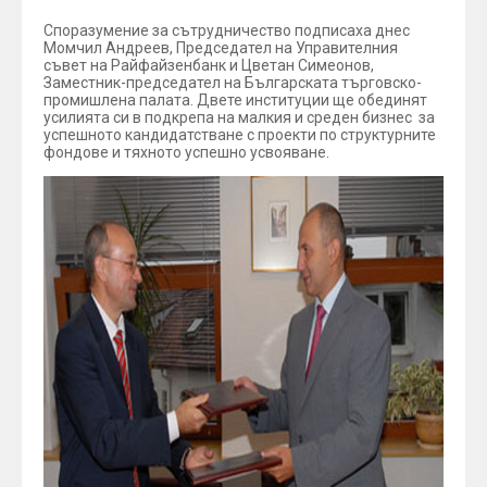
Споразумение за сътрудничество подписаха днес
Момчил Андреев, Председател на Управителния
съвет на Райфайзенбанк и Цветан Симеонов,
Заместник-председател на Българската търговско-
промишлена палата. Двете институции ще обединят
усилията си в подкрепа на малкия и среден бизнес за
успешното кандидатстване с проекти по структурните
фондове и тяхното успешно усвояване.