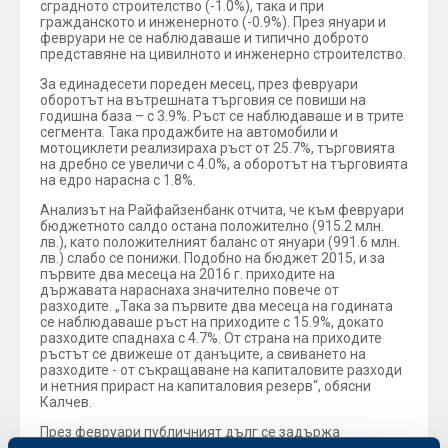
сградното строителство (-1.0%), така и при
гражданското и инженерното (-0.9%). През януари и
февруари не се наблюдаваше и типично доброто
представяне на цивилното и инженерно строителство.
За единадесети пореден месец, през февруари
оборотът на вътрешната търговия се повиши на
годишна база – с 3.9%. Ръст се наблюдаваше и в трите
сегмента. Така продажбите на автомобили и
мотоциклети реализираха ръст от 25.7%, търговията
на дребно се увеличи с 4.0%, а оборотът на търговията
на едро нарасна с 1.8%.
Анализът на Райфайзенбанк отчита, че към февруари
бюджетното салдо остана положително (915.2 млн.
лв.), като положителният баланс от януари (991.6 млн.
лв.) слабо се понижи. Подобно на бюджет 2015, и за
първите два месеца на 2016 г. приходите на
държавата нараснаха значително повече от
разходите. „Така за първите два месеца на годината
се наблюдаваше ръст на приходите с 15.9%, докато
разходите спаднаха с 4.7%. От страна на приходите
ръстът се движеше от данъците, а свиването на
разходите - от съкращаване на капиталовите разходи
и нетния прираст на капиталовия резерв“, обясни
Калчев.
През февруари публичният дълг се задържа