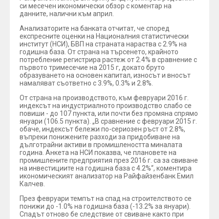
си месечен икономически обзор с коментар на
данните, налични към април.
Анализаторите на банката отчитат, че според
експресните оценки на Националния статистически
институт (НСИ), БВП на страната нараства с 2.9% на
годишна база. От страна на търсенето, крайното
потребление регистрира растеж от 2.4% в сравнение с
първото тримесечие на 2015 г, докато бруто
образуването на основен капитал, износът и вносът
намаляват съответно с 3.9%, 0.3% и 2.8%.
От страна на производството, към февруари 2016 г.
индексът на индустриалното производство слабо се
повиши - до 107 пункта, или почти без промяна спрямо
януари (106.5 пункта). „В сравнение с февруари 2015 г.
обаче, индексът бележи по-сериозен ръст от 2.8%,
въпреки понижените разходи за придобиване на
дълготрайни активи в промишлеността миналата
година. Анкета на НСИ показва, че плановете на
промишлените предприятия през 2016 г. са за свиване
на инвестициите на годишна база с 4.2%“, коментира
икономическият анализатор на Райфайзенбанк Емил
Калчев.
През февруари темпът на спад на строителството се
понижи до -1.0% на годишна база (-13.2% за януари).
Спадът отново бе следствие от свиване както при