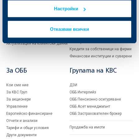
Карти
Кредитиране
Сметки и плащания
Управление на парични средства
Настройки
Кредити
Търговско финансиране
Спестявания и инвестиции
ПОС терминали
Отказвам всички
Частно банкиране
Пазари, инвестиционно банкиране
и попечителски услуги
Застраховки
Факторинг
Актуализация на клиентски данни
Кредити за собственици на фирми
Финансови институции и суверени
За ОББ
Групата на KBC
Кои сме ние
ДЗИ
За KBC Груп
ОББ Интерлийз
За акционери
ОББ Пенсионно осигуряване
Управление
ОББ Асет мениджмънт
Европейско финансиране
ОББ Застрахователен брокер
Отчети и анализи
Продажба на имоти
Тарифи и общи условия
Други документи