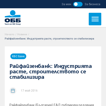
За мен
За бизнеса
Начало
/
Новини
/
Райфайзенбанк: Индустрията расте, строителството се стабилизира
KBC Банк
Райфайзенбанк: Индустрията
расте, строителството се
стабилизира
17 май 2016
Райфайзенбанк (България) ЕАД публикува редовния