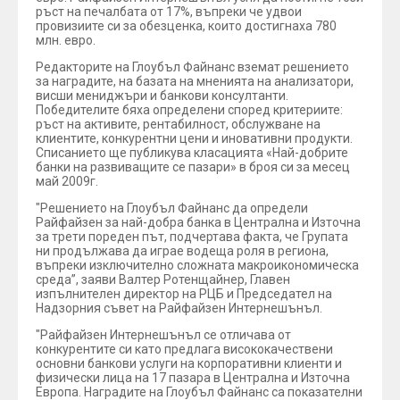
ръст на печалбата от 17%, въпреки че удвои
провизиите си за обезценка, които достигнаха 780
млн. евро.
Редакторите на Глоубъл Файнанс вземат решението
за наградите, на базата на мненията на анализатори,
висши мениджъри и банкови консултанти.
Победителите бяха определени според критериите:
ръст на активите, рентабилност, обслужване на
клиентите, конкурентни цени и иновативни продукти.
Списанието ще публикува класацията «Най-добрите
банки на развиващите се пазари» в броя си за месец
май 2009г.
"Решението на Глоубъл Файнанс да определи
Райфайзен за най-добра банка в Централна и Източна
за трети пореден път, подчертава факта, че Групата
ни продължава да играе водеща роля в региона,
въпреки изключително сложната макроикономическа
среда”, заяви Валтер Ротенщайнер, Главен
изпълнителен директор на РЦБ и Председател на
Надзорния съвет на Райфайзен Интернешънъл.
"Райфайзен Интернешънъл се отличава от
конкурентите си като предлага висококачествени
основни банкови услуги на корпоративни клиенти и
физически лица на 17 пазара в Централна и Източна
Европа. Наградите на Глоубъл Файнанс са показателни