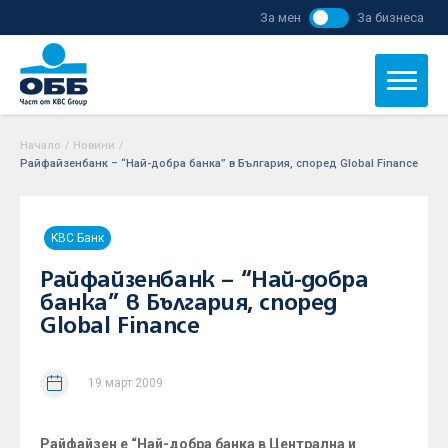
За мен
За бизнеса
Начало
/
Новини
/
Райфайзенбанк – “Най-добра банка” в България, според Global Finance
KBC Банк
Райфайзенбанк – “Най-добра
банка” в България, според
Global Finance
19 март 2009
Райфайзен е “Най-добра банка в Централна и