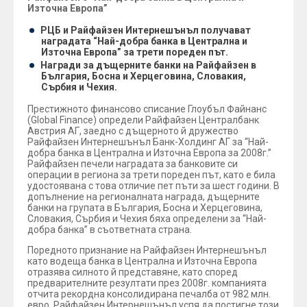
Източна Европа”
РЦБ и Райфайзен Интернешънъл получават
наградата “Най-добра банка в Централна и
Източна Европа” за трети пореден път.
Награди за дъщерните банки на Райфайзен в
България, Босна и Херцеговина, Словакия,
Сърбия и Чехия.
Престижното финансово списание Глоубъл Файнанс
(Global Finance) определи Райфайзен Централбанк
Австрия АГ, заедно с дъщерното й дружество
Райфайзен Интернешънъл Банк-Холдинг АГ за “Най-
добра банка в Централна и Източна Европа за 2008г.”
Райфайзен печели наградата за банковите си
операции в региона за трети пореден път, като е била
удостоявана с това отличие пет пъти за шест години. В
допълнение на регионалната награда, дъщерните
банки на групата в България, Босна и Херцеговина,
Словакия, Сърбия и Чехия бяха определени за “Най-
добра банка” в съответната страна.
Поредното признание на Райфайзен Интернешънъл
като водеща банка в Централна и Източна Европа
отразява силното й представяне, като според
предварителните резултати през 2008г. компанията
отчита рекордна консолидирана печалба от 982 млн.
евро. Райфайзен Интернешънъл успя да постигне този