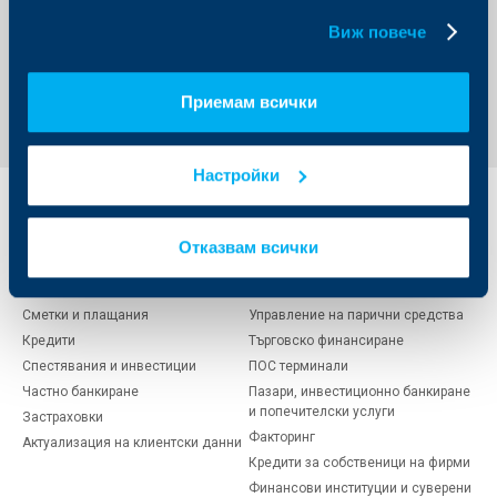
Глоубъл Файнанс за втори път.
бисквитки.
Виж повече
Обратно към всички новини
Приемам всички
Настройки
Индивидуални
Бизнес
клиенти
клиенти
Отказвам всички
Карти
Кредитиране
Сметки и плащания
Управление на парични средства
Кредити
Търговско финансиране
Спестявания и инвестиции
ПОС терминали
Частно банкиране
Пазари, инвестиционно банкиране
и попечителски услуги
Застраховки
Факторинг
Актуализация на клиентски данни
Кредити за собственици на фирми
Финансови институции и суверени