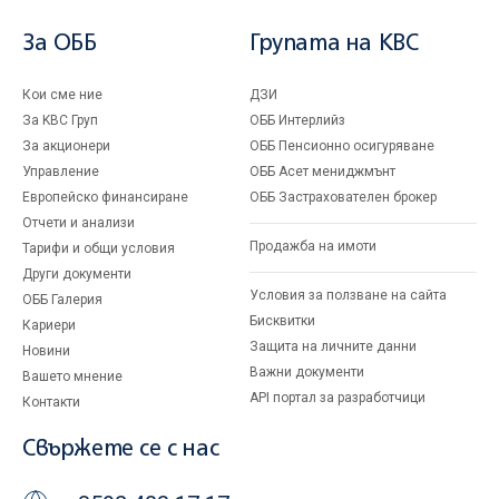
За ОББ
Групата на KBC
Кои сме ние
ДЗИ
За KBC Груп
ОББ Интерлийз
За акционери
ОББ Пенсионно осигуряване
Управление
ОББ Асет мениджмънт
Европейско финансиране
ОББ Застрахователен брокер
Отчети и анализи
Продажба на имоти
Тарифи и общи условия
Други документи
Условия за ползване на сайта
ОББ Галерия
Бисквитки
Кариери
Защита на личните данни
Новини
Важни документи
Вашето мнение
API портал за разработчици
Контакти
Свържете се с нас