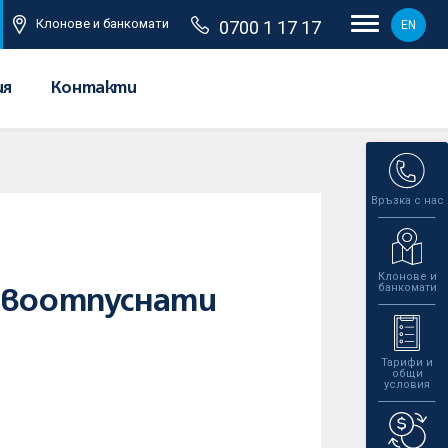
Клонове и банкомати
0700 1 17 17
EN
ия
Контакти
Връзка с нас
Клонове и
банкомати
новоотпуснати
Тарифи и
общи
условия