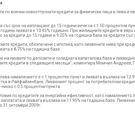
та
по всички новоотпуснати кредити за физически лица в лева и евр
 със срок на изплащане до 15 години вече са с 1.50 процентни пун
 години лихвата е 10.45% годишно. При жилищните кредити в евро н
 за кредити до 15 години и 9.25% на годишна база за кредити със 
ите кредити, обезпечени с ипотека, като лихвените нива при кред
хвата е 8.75% на годишна база.
 на лихвите по депозити и солидната капиталова база и ликвидно
вите кредити в следващите месеци”, коментира Момчил Андреев, 
лева намалението е с 1 процентен пункт и лихвата възлиза на 12.
тка в Райфайзенбанк. Лихвеният процент за потребителски кредит
-ниско с 0.5 процентни пункта.
вия по кредитите за енергийна ефективност, като намалението по
заплатата и лихвата възлиза на 11.95% на годишна база. Лихвения
 31 октомври 2009г.