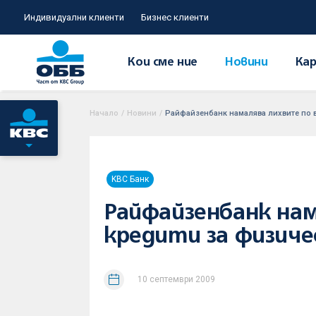
Индивидуални клиенти
Бизнес клиенти
Кои сме ние
Новини
Кар
Начало
/
Новини
/
Райфайзенбанк намалява лихвите по в
KBC Банк
Райфайзенбанк на
кредити за физичес
10 септември 2009