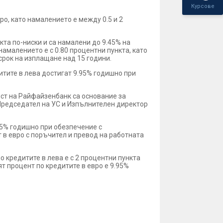
Курсове
о, като намалението е между 0.5 и 2
кта по-ниски и са намалени до 9.45% на
амалението е с 0.80 процентни пункта, като
срок на изплащане над 15 години.
итите в лева достигат 9.95% годишно при
ст на Райфайзенбанк са основание за
Председател на УС и Изпълнителен директор
95% годишно при обезпечение с
 в евро с поръчител и превод на работната
 кредитите в лева е с 2 процентни пункта
т процент по кредитите в евро е 9.95%