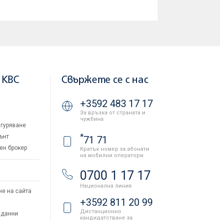
 KBC
Свържете се с нас
+3592 483 17 17
За връзка от страната и
чужбина
гуряване
*
ънт
71 71
ен брокер
Кратък номер за абонати
на мобилни оператори
и
0700 1 17 17
Национална линия
не на сайта
+3592 811 20 99
Дистанционно
 данни
кандидатстване за