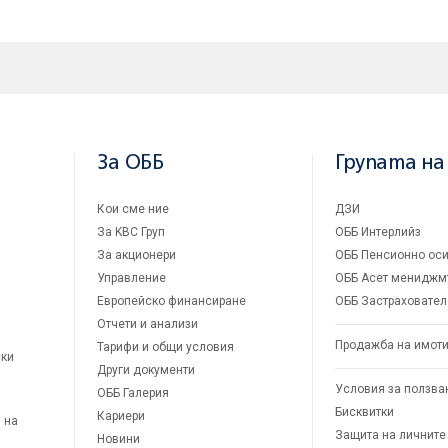
За ОББ
Групата на
Кои сме ние
ДЗИ
За KBC Груп
ОББ Интерлийз
За акционери
ОББ Пенсионно оси
Управление
ОББ Асет мениджм
Европейско финансиране
ОББ Застраховател
Отчети и анализи
Продажба на имот
Тарифи и общи условия
ски
Други документи
Условия за ползва
ОББ Галерия
Бисквитки
Кариери
 на
Защита на личните
Новини