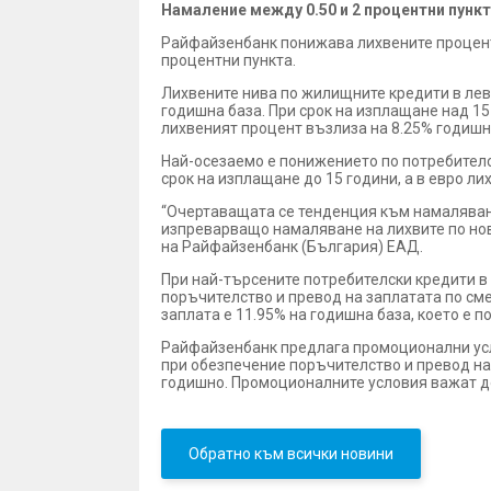
Намаление между 0.50 и 2 процентни пунк
Райфайзенбанк понижава лихвените проценти 
процентни пункта.
Лихвените нива по жилищните кредити в лева
годишна база. При срок на изплащане над 15
лихвеният процент възлиза на 8.25% годишно
Най-осезаемо е понижението по потребителск
срок на изплащане до 15 години, а в евро ли
“Очертаващата се тенденция към намаляване
изпрeварващо намаляване на лихвите по но
на Райфайзенбанк (България) ЕАД.
При най-търсените потребителски кредити в 
поръчителство и превод на заплатата по сме
заплата е 11.95% на годишна база, което е по
Райфайзенбанк предлага промоционални усло
при обезпечение поръчителство и превод на 
годишно. Промоционалните условия важат до
Обратно към всички новини