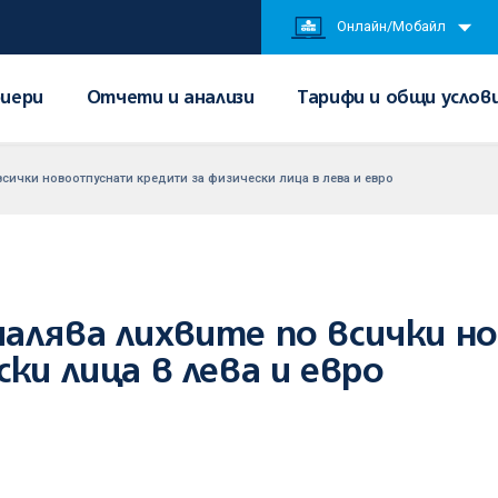
Онлайн/Мобайл
иери
Отчети и анализи
Тарифи и общи услов
сички новоотпуснати кредити за физически лица в лева и евро
малява лихвите по всички 
ки лица в лева и евро