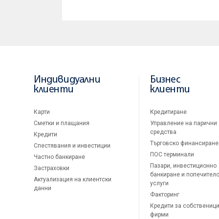
Индивидуални
Бизнес
клиенти
клиенти
Карти
Кредитиране
Сметки и плащания
Управление на парични
средства
Кредити
Търговско финансиране
Спестявания и инвестиции
ПОС терминали
Частно банкиране
Пазари, инвестиционно
Застраховки
банкиране и попечител
Актуализация на клиентски
услуги
данни
Факторинг
Кредити за собственици
фирми