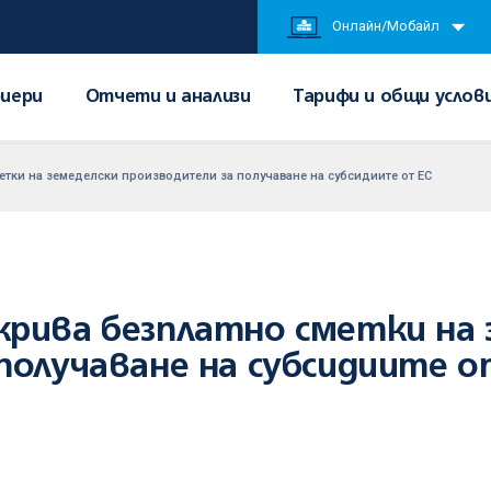
Онлайн/Мобайл
иери
Отчети и анализи
Тарифи и общи услов
тки на земеделски производители за получаване на субсидиите от ЕС
рива безплатно сметки на 
получаване на субсидиите о