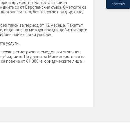
ери и дружества. Банката открива
Курсове
бсидиите си от Европейския съюз. Сметките са
 картова сметка, без такса за поддържане,
без такси за период от 12 месеца. Пакетът
не, издаване на международни дебитни карти
тиране при изгодни условия.
те услуги.
 всеки регистриран земеделски стопанин,
 субсидиите. По данни на Министерството на
са повече от 61 000, а юридическите лица –