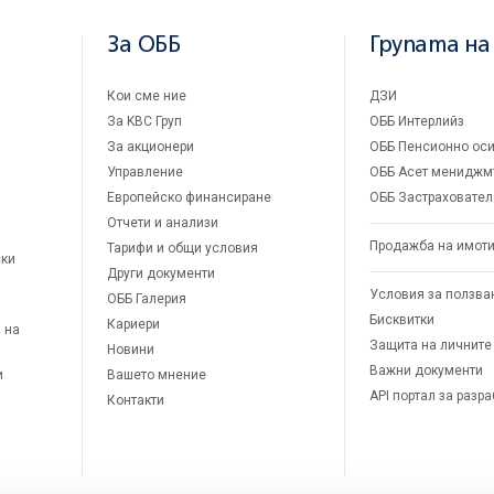
За ОББ
Групата на
Кои сме ние
ДЗИ
За KBC Груп
ОББ Интерлийз
За акционери
ОББ Пенсионно оси
Управление
ОББ Асет мениджм
Европейско финансиране
ОББ Застраховател
Отчети и анализи
Продажба на имот
Тарифи и общи условия
ски
Други документи
Условия за ползва
ОББ Галерия
Бисквитки
Кариери
 на
Защита на личните
Новини
Важни документи
и
Вашето мнение
API портал за разр
Контакти