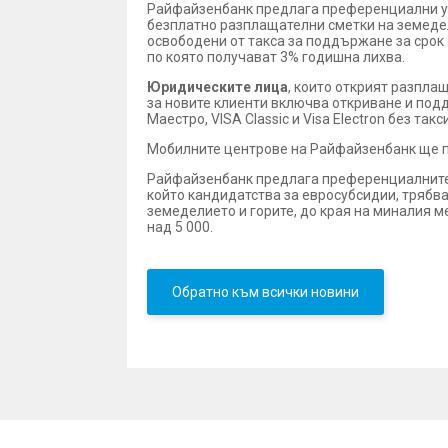
Райфайзенбанк предлага преференциални ус
безплатно разплащателни сметки на земеде
освободени от такса за поддържане за срок 
по която получават 3% годишна лихва.
Юридическите лица
, които открият разпла
за новите клиенти включва откриване и под
Маестро, VISA Classic и Visa Electron без т
Мобилните центрове на Райфайзенбанк ще п
Райфайзенбанк предлага преференциалните с
който кандидатства за евросубсидии, трябва
земеделието и горите, до края на миналия м
над 5 000.
Обратно към всички новини