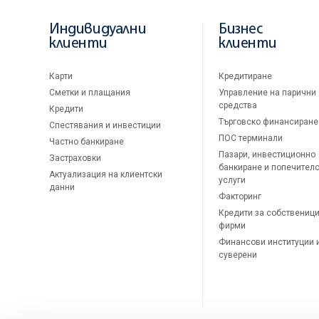
Индивидуални
Бизнес
клиенти
клиенти
Карти
Кредитиране
Сметки и плащания
Управление на парични
средства
Кредити
Търговско финансиране
Спестявания и инвестиции
ПОС терминали
Частно банкиране
Пазари, инвестиционно
Застраховки
банкиране и попечител
Актуализация на клиентски
услуги
данни
Факторинг
Кредити за собственици
фирми
Финансови институции 
суверени