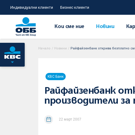
Индивидуални клиенти
Бизнес клиенти
Кои сме ние
Новини
Кар
Начало
/
Новини
/
Райфайзенбанк открива безплатно сме
KBC Банк
Райфайзенбанк отк
производители за 
22 март 2007