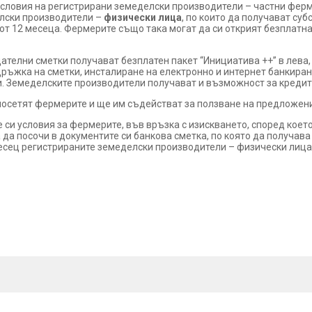
ловия на регистрирани земеделски производители – частни ферм
лски производители –
физически лица
, по които да получават су
от 12 месеца. Фермерите също така могат да си открият безплатна
щателни сметки получават безплатен пакет “Инициатива ++” в лева, 
дръжка на сметки, инсталиране на електронно и интернет банкира
акси. Земеделските производители получават и възможност за креди
осетят фермерите и ще им съдействат за ползване на предложени
и условия за фермерите, във връзка с изискването, според което
 да посочи в документите си банкова сметка, по която да получава
есец регистрираните земеделски производители – физически лица 