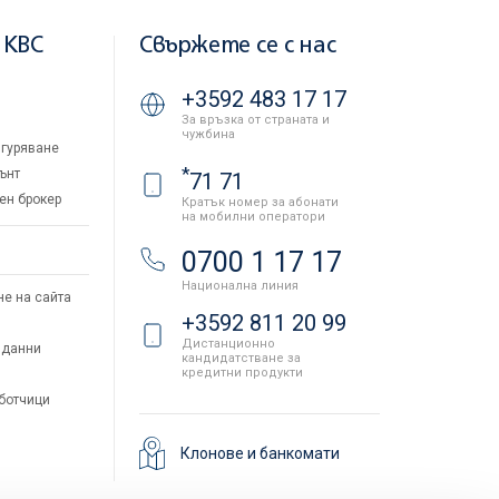
 KBC
Свържете се с нас
+3592 483 17 17
За връзка от страната и
чужбина
гуряване
*
ънт
71 71
ен брокер
Кратък номер за абонати
на мобилни оператори
и
0700 1 17 17
Национална линия
не на сайта
+3592 811 20 99
Дистанционно
 данни
кандидатстване за
кредитни продукти
аботчици
Клонове и банкомати