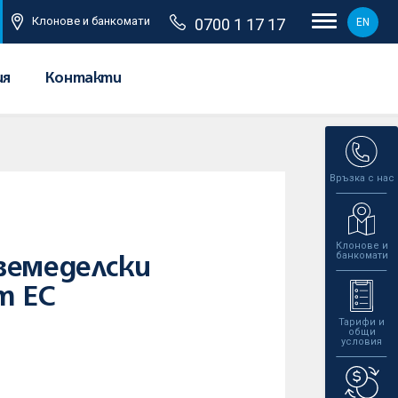
Клонове и банкомати
0700 1 17 17
EN
ия
Контакти
Връзка с нас
Клонове и
банкомати
земеделски
т ЕС
Тарифи и
общи
условия