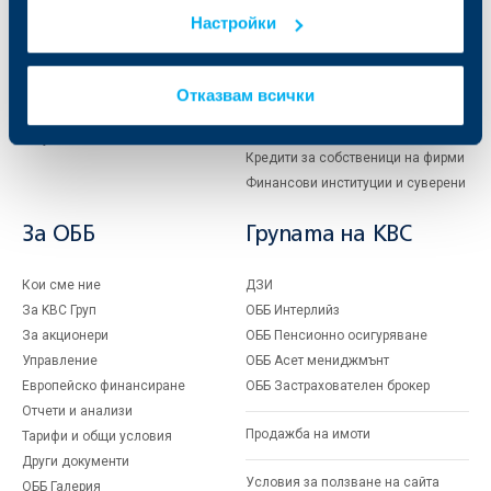
Сметки и плащания
Управление на парични средства
Настройки
Кредити
Търговско финансиране
Спестявания и инвестиции
ПОС терминали
Частно банкиране
Пазари, инвестиционно банкиране
Отказвам всички
и попечителски услуги
Застраховки
Факторинг
Актуализация на клиентски данни
Кредити за собственици на фирми
Финансови институции и суверени
За ОББ
Групата на KBC
Кои сме ние
ДЗИ
За KBC Груп
ОББ Интерлийз
За акционери
ОББ Пенсионно осигуряване
Управление
ОББ Асет мениджмънт
Европейско финансиране
ОББ Застрахователен брокер
Отчети и анализи
Продажба на имоти
Тарифи и общи условия
Други документи
Условия за ползване на сайта
ОББ Галерия