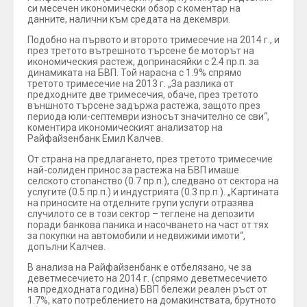
си месечен икономически обзор с коментар на
данните, налични към средата на декември.
Подобно на първото и второто тримесечие на 2014 г., и
през третото вътрешното търсене бе моторът на
икономическия растеж, допринасяйки с 2.4 пр.п. за
динамиката на БВП. Той нарасна с 1.9% спрямо
третото тримесечие на 2013 г. „За разлика от
предходните две тримесечия, обаче, през третото
външното търсене задържа растежа, защото през
периода юли-септември износът значително се сви“,
коментира икономическият анализатор на
Райфайзенбанк Емил Калчев.
От страна на предлагането, през третото тримесечие
най-солиден принос за растежа на БВП имаше
селското стопанство (0.7 пр.п.), следвано от сектора на
услугите (0.5 пр.п.) и индустрията (0.3 пр.п.). „Картината
на приносите на отделните групи услуги отразява
случилото се в този сектор – теглене на депозити
поради банкова паника и насочването на част от тях
за покупки на автомобили и недвижими имоти“,
допълни Калчев.
В анализа на Райфайзенбанк е отбелязано, че за
деветмесечието на 2014 г. (спрямо деветмесечието
на предходната година) БВП бележи реален ръст от
1.7%, като потреблението на домакинствата, брутното