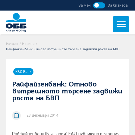
За мен
За бизнеса
Начало
/
Новини
/
Райфайзенбанк: Отново вътрешното търсене задвижи ръста на БВП
KBC Банк
Райфайзенбанк: Отново
вътрешното търсене задвижи
ръста на БВП
23 декември 2014
Райфайзенбанк (България) ЕАД публикува редовния