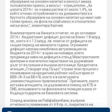
образуване на основен капитал и износът имаха
положителен принос, а вносът - отрицателен. „За
цялата 2014 г. се очаква растеж от около 1.4%, за
който отново потреблението на домакинствата и
брутното образуване на основен капитал ще имат най-
голям принос, на фона на слаб износ и относително
нисък внос.“, коментира Калчев.
Анализаторите на банката отчитат, че до октомври
2014 г. бюджетният дефицит достигна близо 1.8 млрд.
лв., което е с 1.3 млрд. лв. повече от дефицита за
същия период на миналата година. Огромният
дефицит наложи неизбежна актуализация на
бюджета за 2014 г. в края на ноември, която
предвижда нива на дефицита отвъд Маастрихтските
критерии и значително нарастване на държавния
дълг от вътрешни и външни източници. Кредитната
агенция „Стандарт енд Пуърс“ отрази тези процеси с
понижаване на кредитния рейтинг на България от
ВВВ-/А-3 на ВВ+/В, което е в категорията
„неинвестиционно привлекателна“. Причините, които
изтъква агенцията, са държавната помощ за КТБ и
ПИБ, влошаването на фискалната позиция и риск от
бъдеща подкрепа за банковата система.
Според анализа на Райфайзенбанк, въпреки
отчетеното понижение от 4.9 пр. п., покритието на
паричната база с валутни резерви остава високо