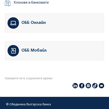
Клонове и банкомати
ОББ Онлайн
ОББ Мобайл
Намерете ни в социалните мрежи:
© Oбединена българска банка