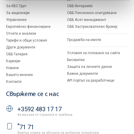
За KBC Груп
ОББ Интерлийз
За акционери
ОББ Пенсионно осигуряване
Управление
ОББ Асет мениджмънт
Европейско финансиране
ОББ Застрахователен брокер
Отчети и анализи
Продажба на имоти
Тарифи и общи условия
Други документи
Условия за ползване на сайта
ОББ Галерия
Бисквитки
Кариери
Защита на личните данни
Новини
Важни документи
Вашето мнение
API портал за разработчици
Контакти
Свържете се с нас
+3592 483 17 17
За връзка от страната и чужбина
*
71 71
Кратък номер за абонати на мобилни оператори