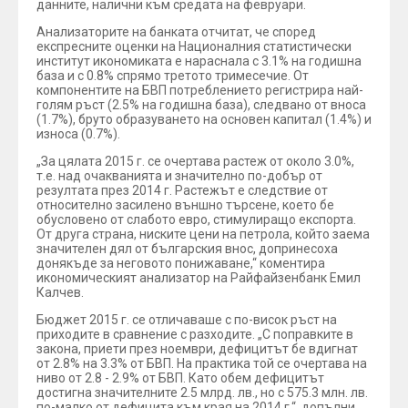
данните, налични към средата на февруари.
Анализаторите на банката отчитат, че според
експресните оценки на Националния статистически
институт икономиката е нараснала с 3.1% на годишна
база и с 0.8% спрямо третото тримесечие. От
компонентите на БВП потреблението регистрира най-
голям ръст (2.5% на годишна база), следвано от вноса
(1.7%), бруто образуването на основен капитал (1.4%) и
износа (0.7%).
„За цялата 2015 г. се очертава растеж от около 3.0%,
т.е. над очакванията и значително по-добър от
резултата през 2014 г. Растежът е следствие от
относително засилено външно търсене, което бе
обусловено от слабото евро, стимулиращо експорта.
От друга страна, ниските цени на петрола, който заема
значителен дял от българския внос, допринесоха
донякъде за неговото понижаване,“ коментира
икономическият анализатор на Райфайзенбанк Емил
Калчев.
Бюджет 2015 г. се отличаваше с по-висок ръст на
приходите в сравнение с разходите. „С поправките в
закона, приети през ноември, дефицитът бе вдигнат
от 2.8% на 3.3% от БВП. На практика той се очертава на
ниво от 2.8 - 2.9% от БВП. Като обем дефицитът
достигна значителните 2.5 млрд. лв., но с 575.3 млн. лв.
по-малко от дефицита към края на 2014 г.“, допълни