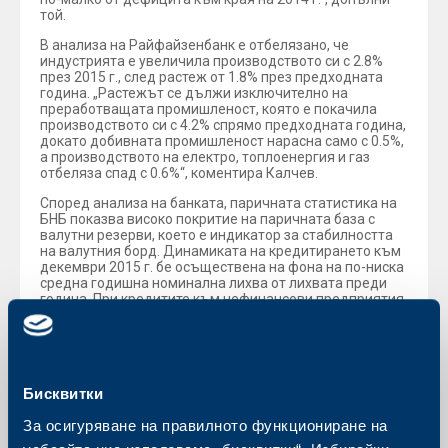
той.
В анализа на Райфайзенбанк е отбелязано, че
индустрията е увеличила производството си с 2.8%
през 2015 г., след растеж от 1.8% през предходната
година. „Растежът се дължи изключително на
преработващата промишленост, която е покачила
производството си с 4.2% спрямо предходната година,
докато добивната промишленост нарасна само с 0.5%,
а производството на електро, топлоенергия и газ
отбеляза спад с 0.6%“, коментира Калчев.
Според анализа на банката, паричната статистика на
БНБ показва високо покритие на паричната база с
валутни резерви, което е индикатор за стабилността
на валутния борд. Динамиката на кредитирането към
декември 2015 г. бе осъществена на фона на по-ниска
среднa годишна номинална лихва от лихвата преди
година. При кредитите към нефинансови предприятия
тя достигна 5.0% годишно, което е с 1.3 пр.п. по-малко
от нивото от декември 2014 г. Лихвата по
потребителските кредити се понижи с 1.0 пр.п. до
11.1%, а по ипотечните кредити с 0.8 пр.п. до 5.6%.
Бисквитки
За осигуряване на правилното функциониране на
Обратно към всички новини