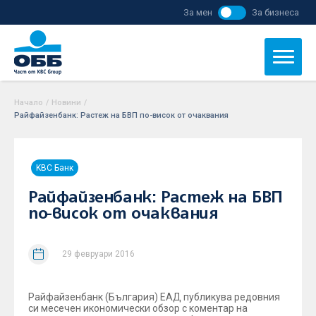
За мен
За бизнеса
Начало
/
Новини
/
Райфайзенбанк: Растеж на БВП по-висок от очаквания
KBC Банк
Райфайзенбанк: Растеж на БВП
по-висок от очаквания
29 февруари 2016
Райфайзенбанк (България) ЕАД публикува редовния
си месечен икономически обзор с коментар на