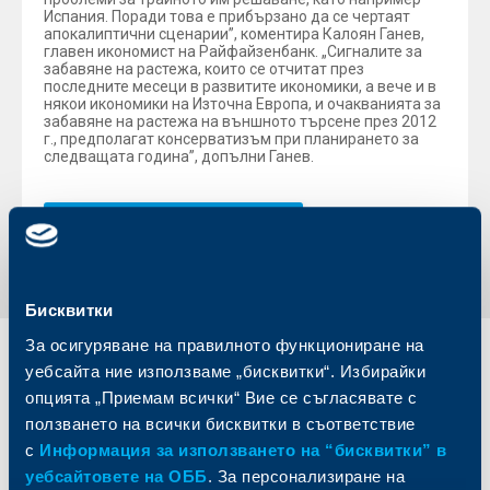
Испания. Поради това е прибързано да се чертаят
апокалиптични сценарии”, коментира Калоян Ганев,
главен икономист на Райфайзенбанк. „Сигналите за
забавяне на растежа, които се отчитат през
последните месеци в развитите икономики, а вече и в
някои икономики на Източна Европа, и очакванията за
забавяне на растежа на външното търсене през 2012
г., предполагат консерватизъм при планирането за
следващата година”, допълни Ганев.
Обратно към всички новини
Бисквитки
За осигуряване на правилното функциониране на
Индивидуални
Бизнес
уебсайта ние използваме „бисквитки“. Избирайки
клиенти
клиенти
опцията „Приемам всички“ Вие се съгласявате с
ползването на всички бисквитки в съответствие
Карти
Кредитиране
с
Информация за използването на “бисквитки” в
Сметки и плащания
Управление на парични средства
уебсайтовете на ОББ
. За персонализиране на
Кредити
Търговско финансиране