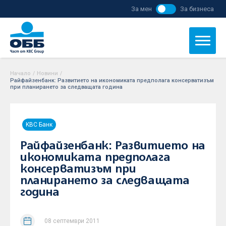
За мен
За бизнеса
Начало
/
Новини
/
Райфайзенбанк: Развитието на икономиката предполага консерватизъм
при планирането за следващата година
KBC Банк
Райфайзенбанк: Развитието на
икономиката предполага
консерватизъм при
планирането за следващата
година
08 септември 2011