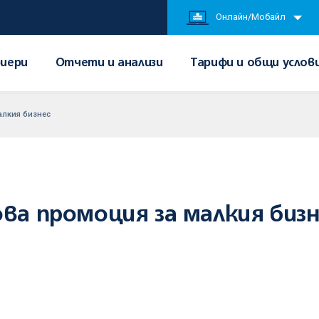
Онлайн/Мобайл
иери
Отчети и анализи
Тарифи и общи услов
алкия бизнес
ова промоция за малкия бизн