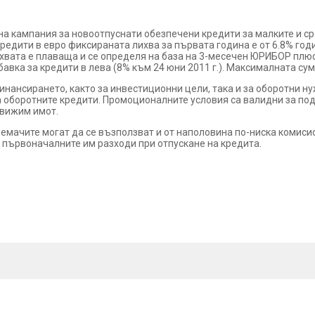
 кампания за новоотпуснати обезпечени кредити за малките и ср
кредити в евро фиксираната лихва за първата година е от 6.8% год
ихвата е плаваща и се определя на база на 3-месечен ЮРИБОР плюс
вка за кредити в лева (8% към 24 юни 2011 г.). Максималната сума
нансирането, както за инвестиционни цели, така и за оборотни ну
а оборотните кредити. Промоционалните условия са валидни за под
движим имот.
емачите могат да се възползват и от наполовина по-ниска комисио
и първоначалните им разходи при отпускане на кредита.