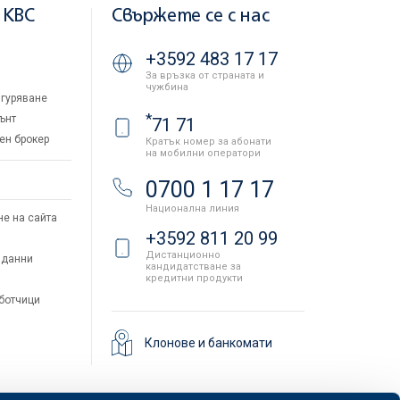
 KBC
Свържете се с нас
+3592 483 17 17
За връзка от страната и
чужбина
гуряване
*
ънт
71 71
ен брокер
Кратък номер за абонати
на мобилни оператори
и
0700 1 17 17
Национална линия
не на сайта
+3592 811 20 99
Дистанционно
 данни
кандидатстване за
кредитни продукти
аботчици
Клонове и банкомати