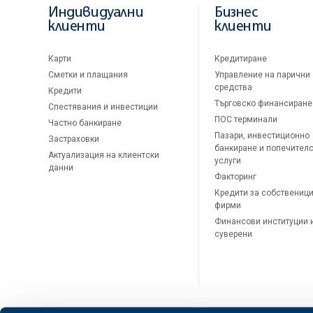
Индивидуални
Бизнес
клиенти
клиенти
Карти
Кредитиране
Сметки и плащания
Управление на парични
средства
Кредити
Търговско финансиране
Спестявания и инвестиции
ПОС терминали
Частно банкиране
Пазари, инвестиционно
Застраховки
банкиране и попечител
Актуализация на клиентски
услуги
данни
Факторинг
Кредити за собственици
фирми
Финансови институции 
суверени