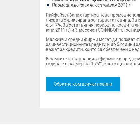
Промоция до края на септември 2011 г.
Райфайзенбанк стартира нова промоционална
лихвата е фиксирана за първата година. За 
е от 7%. За остатъчния период на кредита л
юни 2011 г.) и 3-месечен СОФИБОР плюс надба
Малките и средни фирми могат да ползват фи
за инвестиционните кредити и до 5 години з
важат за кредити, които са обезпечени с не
В рамките на кампанията фирмите и предпри
година е в размер на 0.75%, което ще намал
Обратно към всички новини