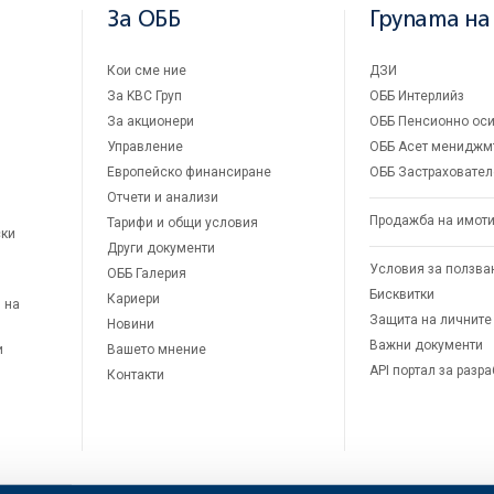
За ОББ
Групата на
Кои сме ние
ДЗИ
За KBC Груп
ОББ Интерлийз
За акционери
ОББ Пенсионно оси
Управление
ОББ Асет мениджм
Европейско финансиране
ОББ Застраховател
Отчети и анализи
Продажба на имот
Тарифи и общи условия
ски
Други документи
Условия за ползва
ОББ Галерия
Бисквитки
Кариери
 на
Защита на личните
Новини
Важни документи
и
Вашето мнение
API портал за разр
Контакти