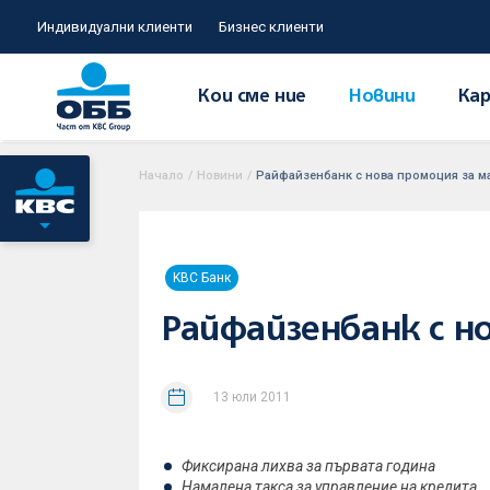
Индивидуални клиенти
Бизнес клиенти
Кои сме ние
Новини
Кар
Начало
/
Новини
/
Райфайзенбанк с нова промоция за м
KBC Банк
Райфайзенбанк с н
13 юли 2011
Фиксирана лихва за първата година
Намалена такса за управление на кредита