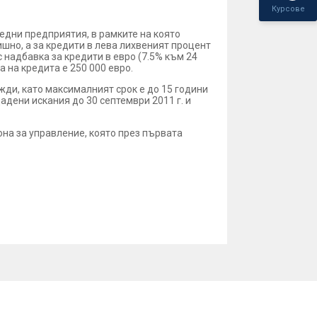
Курсове
едни предприятия, в рамките на която
ишно, а за кредити в лева лихвеният процент
 надбавка за кредити в евро (7.5% към 24
 на кредита е 250 000 евро.
жди, като максималният срок е до 15 години
адени искания до 30 септември 2011 г. и
на за управление, която през първата