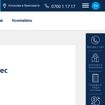
Клонове и банкомати
0700 1 17 17
EN
ия
Контакти
Връзка с нас
Клонове и
банкомати
ес
Тарифи и
общи
условия