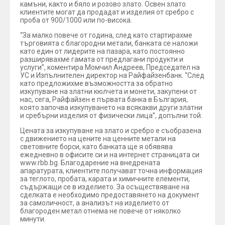
камъни, както и бяло и розово злато. Освен злато
клиентите могат да продадат и изделия от сребро с
проба от 900/1000 или по-висока.
“За малко повече от година, след като стартирахме
търговията с благородни метали, банката се наложи
като един от лидерите на пазара, като постоянно
разширявахме гамата от предлагани продукти и
услуги”, коментира Момчил Андреев, Председател на
УС и Изпълнителен директор на Райфайзенбанк. “След
като предложихме възможността за обратно
изкупуване на златни кюлчета и монети, закупени от
нас, сега, Райфайзен е първата банка в България,
която започва изкупуването на всякакви други златни
и сребърни изделия от физически лица”, допълни той.
Цената за изкупуване на злато и сребро е съобразена
с движението на цените на ценните метали на
световните борси, като банката ще я обявява
ежедневно в офисите си и на интернет страницата си
www.rbb.bg. Благодарение на внедрената
апаратурата, клиентите получават точна информация
за теглото, пробата, карата и химичните елементи,
съдържащи се в изделието. За осъществяване на
сделката e необходимо предоставянето на документ
за самоличност, а анализът на изделието от
благороден метал отнема не повече от няколко
минути.