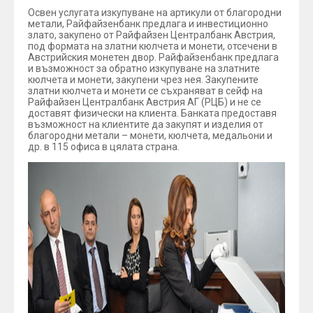
Освен услугата изкупуване на артикули от благородни
метали, Райфайзенбанк предлага и инвестиционно
злато, закупено от Райфайзен Централбанк Австрия,
под формата на златни кюлчета и монети, отсечени в
Австрийския монетен двор. Райфайзенбанк предлага
и възможност за обратно изкупуване на златните
кюлчета и монети, закупени чрез нея. Закупените
златни кюлчета и монети се съхраняват в сейф на
Райфайзен Централбанк Австрия АГ (РЦБ) и не се
доставят физически на клиента. Банката предоставя
възможност на клиентите да закупят и изделия от
благородни метали – монети, кюлчета, медальони и
др. в 115 офиса в цялата страна.