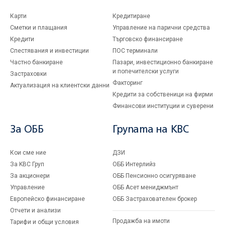
Карти
Кредитиране
Сметки и плащания
Управление на парични средства
Кредити
Търговско финансиране
Спестявания и инвестиции
ПОС терминали
Частно банкиране
Пазари, инвестиционно банкиране
и попечителски услуги
Застраховки
Факторинг
Актуализация на клиентски данни
Кредити за собственици на фирми
Финансови институции и суверени
За ОББ
Групата на KBC
Кои сме ние
ДЗИ
За KBC Груп
ОББ Интерлийз
За акционери
ОББ Пенсионно осигуряване
Управление
ОББ Асет мениджмънт
Европейско финансиране
ОББ Застрахователен брокер
Отчети и анализи
Продажба на имоти
Тарифи и общи условия