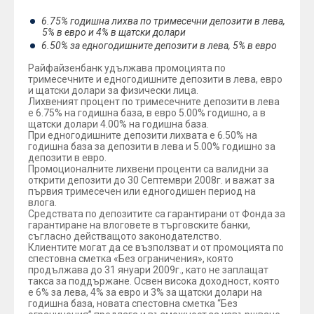
6.75% годишна лихва по тримесечни депозити в лева,
5% в евро и 4% в щатски долари
6.50% за едногодишните депозити в лева, 5% в евро
Райфайзенбанк удължава промоцията по
тримесечните и едногодишните депозити в лева, евро
и щатски долари за физически лица.
Лихвеният процент по тримесечните депозити в лева
е 6.75% на годишна база, в евро 5.00% годишно, а в
щатски долари 4.00% на годишна база.
При едногодишните депозити лихвата е 6.50% на
годишна база за депозити в лева и 5.00% годишно за
депозити в евро.
Промоционалните лихвени проценти са валидни за
открити депозити до 30 Септември 2008г. и важат за
първия тримесечен или едногодишен период на
влога.
Средствата по депозитите са гарантирани от Фонда за
гарантиране на влоговете в търговските банки,
съгласно действащото законодателство.
Клиентите могат да се възползват и от промоцията по
спестовна сметка «Без ограничения», която
продължава до 31 януари 2009г., като не заплащат
такса за поддържане. Освен висока доходност, която
е 6% за лева, 4% за евро и 3% за щатски долари на
годишна база, новата спестовна сметка “Без