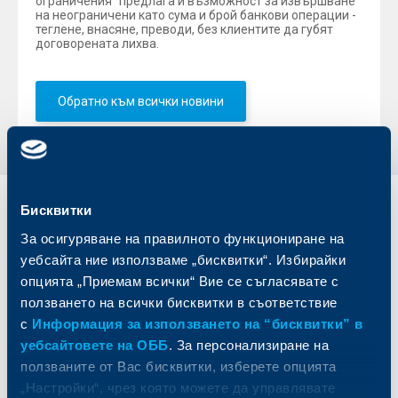
ограничения” предлага и възможност за извършване
на неограничени като сума и брой банкови операции -
теглене, внасяне, преводи, без клиентите да губят
договорената лихва.
Обратно към всички новини
Бисквитки
Индивидуални
Бизнес
клиенти
клиенти
За осигуряване на правилното функциониране на
уебсайта ние използваме „бисквитки“. Избирайки
Карти
Кредитиране
опцията „Приемам всички“ Вие се съгласявате с
Сметки и плащания
Управление на парични средства
ползването на всички бисквитки в съответствие
Кредити
Търговско финансиране
с
Информация за използването на “бисквитки” в
Спестявания и инвестиции
ПОС терминали
уебсайтовете на ОББ
. За персонализиране на
Частно банкиране
Пазари, инвестиционно банкиране
ползваните от Вас бисквитки, изберете опцията
и попечителски услуги
Застраховки
„Настройки“, чрез която можете да управлявате
Факторинг
Актуализация на клиентски данни