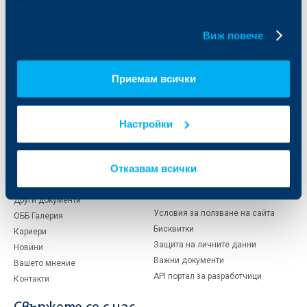
Вашите индивидуални предпочитания за ползвани
Кредити за собственици на фирми
бисквитки.
Финансови институции и суверени
Виж повече
За ОББ
Групата на KBC
Приемам всички
Кои сме ние
ДЗИ
За KBC Груп
ОББ Интерлийз
За акционери
ОББ Пенсионно осигуряване
Настройки
Управление
ОББ Асет мениджмънт
Европейско финансиране
ОББ Застрахователен брокер
Отказвам всички
Отчети и анализи
Продажба на имоти
Тарифи и общи условия
Други документи
Условия за ползване на сайта
ОББ Галерия
Бисквитки
Кариери
Защита на личните данни
Новини
Важни документи
Вашето мнение
API портал за разработчици
Контакти