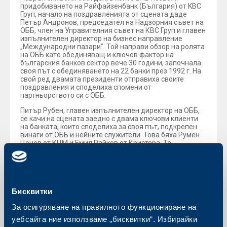
придобиването на Райфайзенбанк (България) от KBC
Груп, начало на поздравленията от сцената даде
Петър Андронов, председател на Надзорния съвет на
ОББ, член на Управителния съвет на КВС Груп и главен
изпълнителен директор на бизнес направление
„Международни пазари”. Той направи обзор на ролята
на ОББ като обединяващ и ключов фактор на
българския банков сектор вече 30 години, започнала
своя път с обединяването на 22 банки през 1992 г. На
свой ред двамата президенти отправиха своите
поздравления и споделиха спомени от
партньорството си с ОББ.
Питър Рубен, главен изпълнителен директор на ОББ,
се качи на сцената заедно с двама ключови клиенти
на банката, които споделиха за своя път, подкрепен
винаги от ОББ и нейните служители. Това бяха Румен
Цонев от КЦМ и Емил Райков от Кристера. Те
отправиха своите благодарности и пожелания към
банката и се присъединиха към останалите видни
гости.
Бисквитки
Обратно към всички новини
За осигуряване на правилното функциониране на
уебсайта ние използваме „бисквитки“. Избирайки