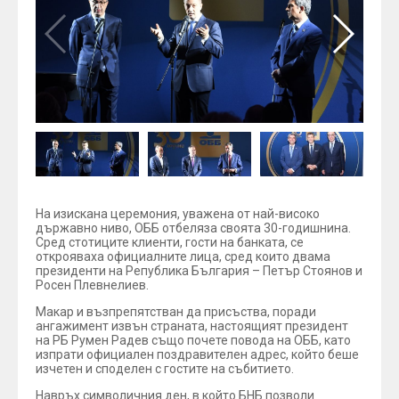
На изискана церемония, уважена от най-високо
държавно ниво, ОББ отбеляза своята 30-годишнина.
Сред стотиците клиенти, гости на банката, се
открояваха официалните лица, сред които двама
президенти на Република България – Петър Стоянов и
Росен Плевнелиев.
Макар и възпрепятстван да присъства, поради
ангажимент извън страната, настоящият президент
на РБ Румен Радев също почете повода на ОББ, като
изпрати официален поздравителен адрес, който беше
изчетен и споделен с гостите на събитието.
Навръх символичния ден, в който БНБ позволи