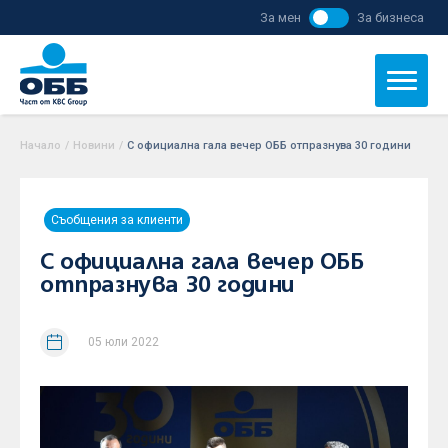
За мен
За бизнеса
Начало
/
Новини
/
С официална гала вечер ОББ отпразнува 30 години
Съобщения за клиенти
С официална гала вечер ОББ
отпразнува 30 години
05 юли 2022