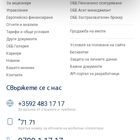
За акционери
ОББ Пенсионно осигуряване
Управление
ОББ Асет мениджмънт
Европейско финансиране
ОББ Застрахователен брокер
Отчети и анализи
Продажба на имоти
Тарифи и общи условия
Други документи
Условия за ползване на сайта
ОББ Галерия
Бисквитки
Кариери
Защита на личните данни
Новини
Важни документи
Вашето мнение
API портал за разработчици
Контакти
Свържете се с нас
+3592 483 17 17
За връзка от страната и чужбина
*
71 71
Кратък номер за абонати на мобилни оператори