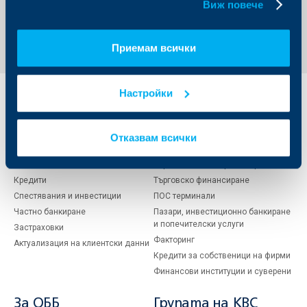
Виж повече
Обратно към всички новини
Приемам всички
Настройки
Индивидуални
Бизнес
клиенти
клиенти
Отказвам всички
Карти
Кредитиране
Сметки и плащания
Управление на парични средства
Кредити
Търговско финансиране
Спестявания и инвестиции
ПОС терминали
Частно банкиране
Пазари, инвестиционно банкиране
и попечителски услуги
Застраховки
Факторинг
Актуализация на клиентски данни
Кредити за собственици на фирми
Финансови институции и суверени
За ОББ
Групата на KBC