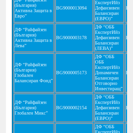
ЕкспертИйз
(България)
BG9000013094
Дефанзивен
BG
Активна Защита в
Балансиран
Евро”
(ЕВРО)”
ДФ “ОББ
ДФ “Райфайзен
ЕкспертИйз
(България)
BG9000003178
Дефанзивен
BG
Активна Защита в
Балансиран
Лева”
(ЛЕВА)”
ДФ “ОББ
ОББ
ДФ “Райфайзен
ЕкспертИйз
(България)
BG9000005173
Динамичен
BG
Глобален
Балансиран
Балансиран Фонд”
Отговорно
Инвестиращ”
ДФ “ОББ
ДФ “Райфайзен
ЕкспертИйз
(България)
BG9000002154
Дефанзивен
BG
Глобален Микс”
Балансиран
(ЕВРО)”
ДФ “ОББ
ЕкспертИйз