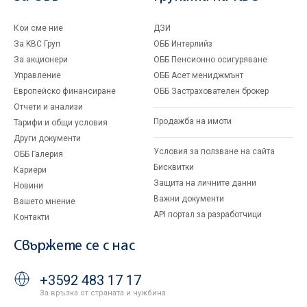
Кои сме ние
ДЗИ
За KBC Груп
ОББ Интерлийз
За акционери
ОББ Пенсионно осигуряване
Управление
ОББ Асет мениджмънт
Европейско финансиране
ОББ Застрахователен брокер
Отчети и анализи
Продажба на имоти
Тарифи и общи условия
Други документи
Условия за ползване на сайта
ОББ Галерия
Бисквитки
Кариери
Защита на личните данни
Новини
Важни документи
Вашето мнение
API портал за разработчици
Контакти
Свържете се с нас
+3592 483 17 17
За връзка от страната и чужбина