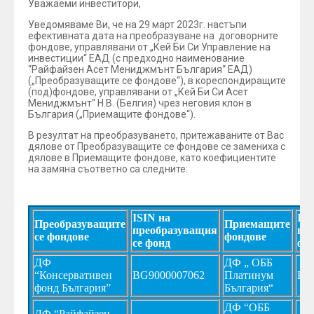
Уважаеми инвеститори,
Уведомяваме Ви, че на 29 март 2023г. настъпи
ефективната дата на преобразуване на договорните
фондове, управлявани от „Кей Би Си Управление на
инвестиции“ ЕАД (с предходно наименование
“Райфайзен Асет Мениджмънт България“ ЕАД)
(„Преобразуващите се фондове“), в кореспондиращите
(под)фондове, управлявани от „Кей Би Си Асет
Мениджмънт“ Н.В. (Белгия) чрез неговия клон в
България („Приемащите фондове“).
В резултат на преобразуването, притежаваните от Вас
дялове от Преобразуващите се фондове се замениха с
дялове в Приемащите фондове, като коефициентите
на замяна съответно са следните:
ISIN на
ISI
Преобразуващите
Приемащите
преобразуващия
пр
се фондове
фондове
се фонд
фо
ДФ
ДФ „ ОББ
“Консервативен
BG9000007062
Платинум
BG
фонд България”
България“
ДФ “ОББ
ДФ “Райфайзен