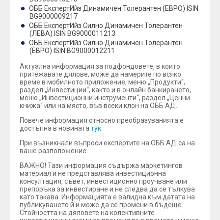
ОББ ЕкспертИйз Динамичен Толерантен (ЕВРО) ISIN
BG9000009217
ОББ ЕкспертИйз Силно Динамичен Толерантен
(ЛЕВА) ISIN BG9000011213
ОББ ЕкспертИйз Силно Динамичен Толерантен
(ЕВРО) ISIN BG9000012211
Актуална информация за подфондовете, в които
притежавате дялове, може да намерите по всяко
време в мобилното приложение, меню „Продукти“,
раздел „Инвестиции“, както и в онлайн банкирането,
меню „Инвестиционни инструменти“, раздел „Ценни
книжа“ или на място, във всеки клон на ОББ АД.
Повече информация относно преобразуванията е
достъпна в новината
тук
.
При възникнали въпроси експертите на ОББ АД са на
ваше разположение.
ВАЖНО! Тази информация съдържа маркетингов
материал и не представлява инвестиционна
консултация, съвет, инвестиционно проучване или
препоръка за инвестиране и не следва да се тълкува
като такава. Информацията е валидна към датата на
публикуването й и може да се промени в бъдеще.
Стойността на дяловете на колективните