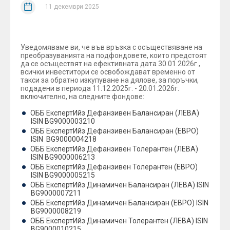
11 декември 2025
Уважаеми клиенти,
Уведомяваме ви, че във връзка с осъществяване на
преобразуванията на подфондовете, които предстоят
да се осъществят на ефективната дата 30.01.2026г.,
всички инвеститори се освобождават временно от
такси за обратно изкупуване на дялове, за поръчки,
подадени в периода 11.12.2025г. - 20.01.2026г.
включително, на следните фондове:
ОББ ЕкспертИйз Дефанзивен Балансиран (ЛЕВА)
ISIN BG9000003210
ОББ ЕкспертИйз Дефанзивен Балансиран (ЕВРО)
ISIN BG9000004218
ОББ ЕкспертИйз Дефанзивен Толерантен (ЛЕВА)
ISIN BG9000006213
ОББ ЕкспертИйз Дефанзивен Толерантен (ЕВРО)
ISIN BG9000005215
ОББ ЕкспертИйз Динамичен Балансиран (ЛЕВА) ISIN
BG9000007211
ОББ ЕкспертИйз Динамичен Балансиран (ЕВРО) ISIN
BG9000008219
ОББ ЕкспертИйз Динамичен Толерантен (ЛЕВА) ISIN
BG9000010215