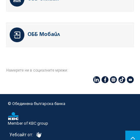
ОББ Мобайл
Намерете ни в социалните мрежи:
© Oбединена българска банка
Member of KBC group
eDesign
Уебсайт от: