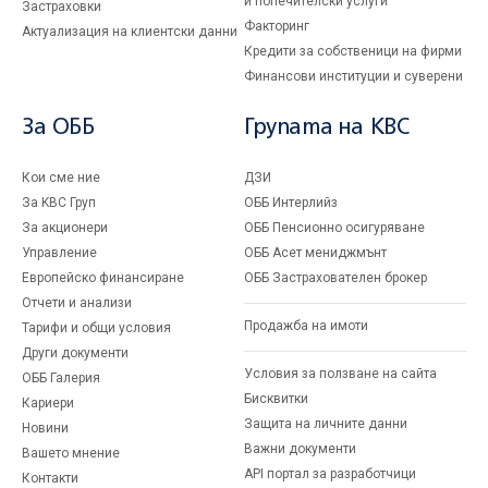
и попечителски услуги
Застраховки
Факторинг
Актуализация на клиентски данни
Кредити за собственици на фирми
Финансови институции и суверени
За ОББ
Групата на KBC
Кои сме ние
ДЗИ
За KBC Груп
ОББ Интерлийз
За акционери
ОББ Пенсионно осигуряване
Управление
ОББ Асет мениджмънт
Европейско финансиране
ОББ Застрахователен брокер
Отчети и анализи
Продажба на имоти
Тарифи и общи условия
Други документи
Условия за ползване на сайта
ОББ Галерия
Бисквитки
Кариери
Защита на личните данни
Новини
Важни документи
Вашето мнение
API портал за разработчици
Контакти