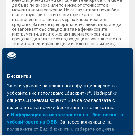
инвестиционни схеми се променя във времето и може
да бъде по-висока или по-ниска от стойността в
момента на инвестиране. Не се гарантират печалби и
съществува риск за инвеститорите да не си
възстановят пълния размер на инвестираните
средства. Затова е препоръчително инвеститорите да
се запознаят със спецификата на финансовите
инструменти, в които желаят да инвестират и да
преценят до колко те са подходящи за изпълнение на
техните инвестиционни цели и склонност към риск,
преди вземане на инвестиционно решение.
Инвестицията, която се предлага се отнася до
придобиване на дялове във фонд, а не до активи, в
които фондът инвестира. Инвестициите в колективни
инвестиционни схеми, предлагани от ОББ, са
гарантирани от Фонда за компенсиране на
Бисквитки
инвеститорите, в размер на 90% от стойността на
всички съхранявани от ОББ финансови инструменти,
За осигуряване на правилното функциониране на
но не повече от BGN 40 000 / EUR 20 000. Моля,
запознайте се с Основния информационен документ и
уебсайта ние използваме „бисквитки“. Избирайки
Проспекта, преди да инвестирате. При поискване,
опцията „Приемам всички“ Вие се съгласявате с
можете да получите хартиено копие на тези документи
безплатно във всички клонове на ОББ, в рамките на
ползването на всички бисквитки в съответствие
обичайното им работно време с клиенти. Пълна и най-
с
Информация за използването на “бисквитки” в
актуална информация относно предлаганите от ОББ
фондове, може да намерите на www.ubb.bg, в секция
уебсайтовете на ОББ
. За персонализиране на
„Спестявания и инвестиции“, на интернет страницата
ползваните от Вас бисквитки, изберете опцията
на „Кей Би Си Асет Мениджмънт Н.В. – КЛОН“ КЧТ –