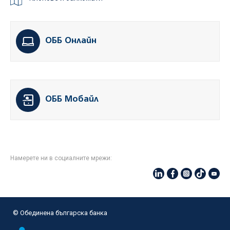
ОББ Онлайн
ОББ Мобайл
Намерете ни в социалните мрежи:
© Oбединена българска банка