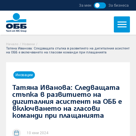
За мен
За бизнеса
Начало
/
Новини
/
Татяна Иванова: Следващата стъпка в развитието на дигиталния асистент
на ОББ е включването на гласови команди при плащанията
Иновации
Татяна Иванова: Следващата
стъпка в развитието на
дигиталния асистент на ОББ е
включването на гласови
команди при плащанията
10 юни 2024