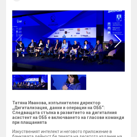
Татяна Иванова, изпълнителен директор
„Дигитализация, данни и операции на ОББ“:
Следващата стъпка в развитието на дигиталния
асистент на ОББ е включването на гласови команди
при плащанията
Изкуственият интелект и неговото приложение в
банковата дейност бе темата на десетото издание на