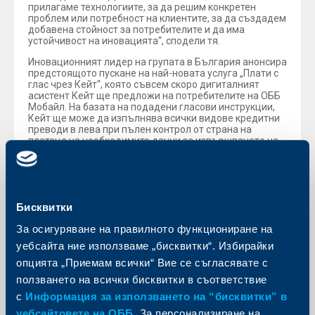
прилагаме технологиите, за да решим конкретен
проблем или потребност на клиентите, за да създадем
добавена стойност за потребителите и да има
устойчивост на иновацията“, сподели тя.
Иновационният лидер на групата в България анонсира
предстоящото пускане на най-новата услуга „Плати с
глас чрез Кейт“, която съвсем скоро дигиталният
асистент Кейт ще предложи на потребителите на ОББ
Мобайл. На базата на подадени гласови инструкции,
Кейт ще може да изпълнява всички видове кредитни
преводи в лева при пълен контрол от страна на
платеца на необходимите данни за извършването на
плащането. „Това е типичен пример за използване на
изкуствения интелект и създаването на дизайн, които
ще улеснят клиентите и ще им спестят време и усилия
при извършване на плащания в сравнение с
обичайния досега начин“.
Бисквитки
Според нея хората продължават да бъдат най-
За осигуряване на правилното функциониране на
ценният капитал в дейността на банките и е
изключително важно те да имат ясно разбиране за
уебсайта ние използваме „бисквитки“. Избирайки
естеството на промяната, да я приемат, да участват в
опцията „Приемам всички“ Вие се съгласявате с
нейното внедряване и развитие, както и да бъдат
нейни посланици.
ползването на всички бисквитки в съответствие
Около това мнение се обединиха и останалите
с
Информация за използването на “бисквитки” в
участници в панела - Цветанка Минчева – главен
уебсайтовете на ОББ
. За персонализиране на