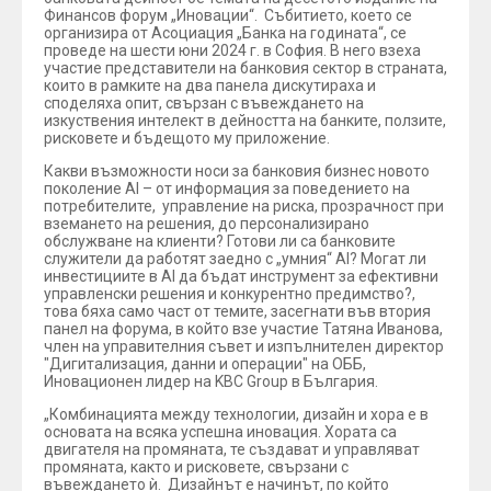
Финансов форум „Иновации“. Събитието, което се
организира от Асоциация „Банка на годината“, се
проведе на шести юни 2024 г. в София. В него взеха
участие представители на банковия сектор в страната,
които в рамките на два панела дискутираха и
споделяха опит, свързан с въвеждането на
изкуствения интелект в дейността на банките, ползите,
рисковете и бъдещото му приложение.
Какви възможности носи за банковия бизнес новото
поколение AI – от информация за поведението на
потребителите, управление на риска, прозрачност при
вземането на решения, до персонализирано
обслужване на клиенти? Готови ли са банковите
служители да работят заедно с „умния“ AI? Могат ли
инвестициите в AI да бъдат инструмент за ефективни
управленски решения и конкурентно предимство?,
това бяха само част от темите, засегнати във втория
панел на форума, в който взе участие Татяна Иванова,
член на управителния съвет и изпълнителен директор
"Дигитализация, данни и операции" на ОББ,
Иновационен лидер на KBC Group в България.
„Комбинацията между технологии, дизайн и хора е в
основата на всяка успешна иновация. Хората са
двигателя на промяната, те създават и управляват
промяната, както и рисковете, свързани с
въвеждането ѝ. Дизайнът е начинът, по който