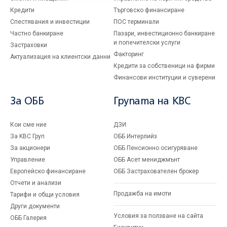
Кредити
Търговско финансиране
Спестявания и инвестиции
ПОС терминали
Частно банкиране
Пазари, инвестиционно банкиране
и попечителски услуги
Застраховки
Факторинг
Актуализация на клиентски данни
Кредити за собственици на фирми
Финансови институции и суверени
За ОББ
Групата на KBC
Кои сме ние
ДЗИ
За KBC Груп
ОББ Интерлийз
За акционери
ОББ Пенсионно осигуряване
Управление
ОББ Асет мениджмънт
Европейско финансиране
ОББ Застрахователен брокер
Отчети и анализи
Продажба на имоти
Тарифи и общи условия
Други документи
Условия за ползване на сайта
ОББ Галерия