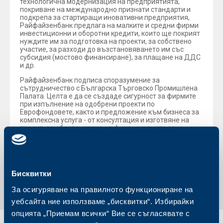
технологична модернизация на предприятията,
покриване на международно признати стандарти и
подкрепа за стартиращи иновативни предприятия,
Райфайзенбанк предлага на малките и средни фирми
инвестиционни и оборотни кредити, които ще покрият
нуждите им за подготовка на проекти, за собствено
участие, за разходи до възстановяването им със
субсидия (мостово финансиране), за плащане на ДДС
и др.
Райфайзенбанк подписа споразумение за
сътрудничество с Българска Търговско Промишлена
Палата. Целта е да се създаде сигурност за фирмите
при изпълнение на одобрени проекти по
Еврофондовете, както и предложение към бизнеса за
комплексна услуга - от консултация и изготвяне на
проект, до обезпечаване на финансирането за
стартиране на дейностите.
Обратно към всички новини
Бисквитки
За осигуряване на правилното функциониране на
уебсайта ние използваме „бисквитки“. Избирайки
опцията „Приемам всички“ Вие се съгласявате с