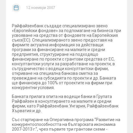
12 ноември 2007
Райфайзенбанк създаде специализирано звено
«Европейски фондове» за подпомагане на бизнеса при
усвояване на средства от фондовете на Европейския
съюз(ЕС). Специализираното звено предоставя на
фирмите актуална информация за действащи
програми за финансиране на малките и средни
предприятия, структуриране на подходящо
финансиране по проекти с грантови средства от ЕС,
консултантски услуги за разработване на проекти, в
сътрудничество с водещи консултантски фирми,
откриване на специална банкова сметка за
превеждане на субсидията по проекти и др. Банката
ще финансира до 100% от проектите на фирми при
конкурентни условия.
Банката прилага опита на водещи банки в Групата
Райфайзен в консултирането на малките и средни
фирми, като Райфайзенбанк Унгария, Райфайзенбанк
Хърватия и др.
Със стартиране на Оперативна програма “Развитие на
конкурентоспособността на българската икономика
2007-2013 г.”, чрез първите три грантови схеми -