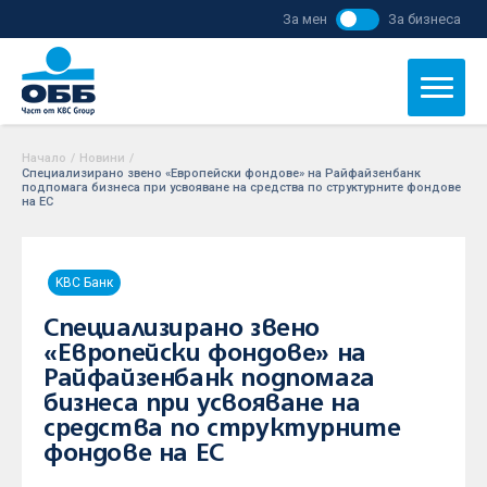
За мен
За бизнеса
Начало
/
Новини
/
Специализирано звено «Европейски фондове» на Райфайзенбанк
подпомага бизнеса при усвояване на средства по структурните фондове
на ЕС
KBC Банк
Специализирано звено
«Европейски фондове» на
Райфайзенбанк подпомага
бизнеса при усвояване на
средства по структурните
фондове на ЕС