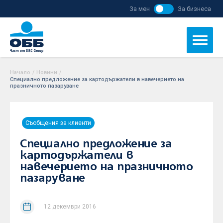
За мен
За бизнеса
Начало
/
Новини
/
Специално предложение за картодържатели в навечерието на
празничното пазаруване
Съобщения за клиенти
Специално предложение за
картодържатели в
навечерието на празничното
пазаруване
12 декември 2016