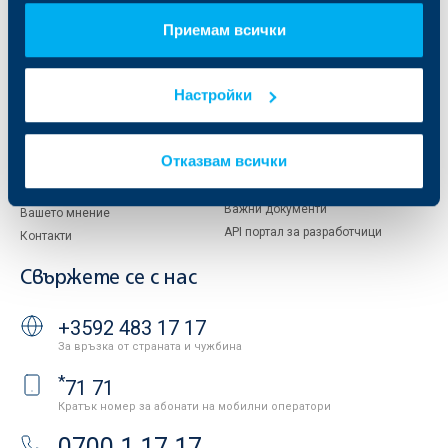
За акционери
ОББ Пенсионно осигуряване
Приемам всички
Управление
ОББ Асет мениджмънт
Европейско финансиране
ОББ Застрахователен брокер
Отчети и анализи
Настройки
Продажба на имоти
Тарифи и общи условия
Други документи
Условия за ползване на сайта
ОББ Галерия
Отказвам всички
Бисквитки
Кариери
Защита на личните данни
Новини
Важни документи
Вашето мнение
API портал за разработчици
Контакти
Свържете се с нас
+3592 483 17 17
За връзка от страната и чужбина
*
71 71
Кратък номер за абонати на мобилни оператори
0700 1 17 17