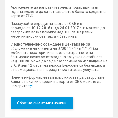
Ако желаете да направите големи подаръци тази
година, можете да си го позволите с Вашата кредитна
карта от ОББ.
Пазарувайте с кредитна карта от ОББ и в
периода от
1
0.12.2016 г.
до
2
4.01.2017 г.
и можете да
разсрочите всяка покупка над 100 лв. на равни
месечни вноски без такса и без лихва.
С едно телефонно обаждане в Центъра ни за
обслужване на клиенти на 0700 117 17 и *7171 (за
мобилни оператори) или чрез електронното ни
банкиране всяка осчетоводена покупка на стойност
над 100 лв. може да бъде разсрочена за изплащане на
3, 6, 9 или 12 месечни вноски. Вноските са без лихва, а
в промоционалния период няма такса за услугата.
Повече информация за възможността да разсрочите
Вашите покупки с кредитна карта от ОББ можете да
намерите
тук
.
Обратно към всички новини