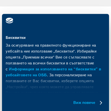
Индивидуални
Бизнес
клиенти
клиенти
Карти
Кредитиране
Бисквитки
Сметки и плащания
Управление на парични средства
За осигуряване на правилното функциониране на
Кредити
Търговско финансиране
Спестявания и инвестиции
ПОС терминали
уебсайта ние използваме „бисквитки“. Избирайки
Частно банкиране
Пазари, инвестиционно банкиране
опцията „Приемам всички“ Вие се съгласявате с
и попечителски услуги
Застраховки
ползването на всички бисквитки в съответствие
Факторинг
Актуализация на клиентски данни
с
Информация за използването на “бисквитки” в
Кредити за собственици на фирми
уебсайтовете на ОББ
. За персонализиране на
Финансови институции и суверени
ползваните от Вас бисквитки, изберете опцията
„Настройки“, чрез която можете да управлявате
За ОББ
Групата на KBC
Вашите индивидуални предпочитания за ползвани
бисквитки.
Кои сме ние
ДЗИ
Виж повече
За KBC Груп
ОББ Интерлийз