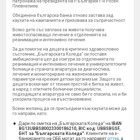
патронажа на президента на Р България г-н Росен
Плевнелиев.
Обединена българска банка отново застава зад
каузата на кампанията и призовава за съпричастност.
Всяко дете със заплаха за живота получава
животоспасяващо лечение в отделенията за
реанимация и интензивно лечение.
За да помогне на децата в критично здравословно
състояние, „Българската Коледа“ си поставя
амбициозната цел да осигури за отделенията по
реанимация и интензивно лечение в университетските
болници в страната апаратура за диагностика,
лечение и мониториране на жизненоважните
параметри на крехкия детски организъм. Защото за
децата всеки миг от техния престой е битка за живот,
а наред с опитните болнични специалисти,
подходящата апаратура не само би го спасила, но и би
ускорила процеса на възстановяване.
Всеки желаещ да се присъедини към каузата може да
го направи, като:
Дари по сметка на „Българската Коледа“ на
IBAN
BG13UBBS80023300186210, BIC код: UBBSBGSF,
БНТ за "Българската Коледа".
Клиентите на е-
банкирането на ОББ могат да го направят
оттук
, а