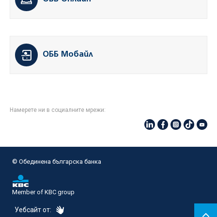
ОББ Мобайл
Намерете ни в социалните мрежи:
© Oбединена българска банка
Member of KBC group
eDesign
Уебсайт от: